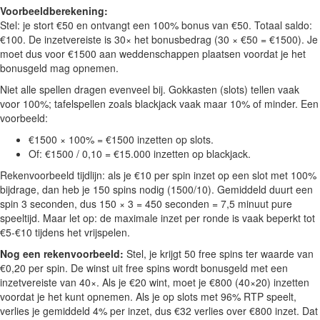
Voorbeeldberekening:
Stel: je stort €50 en ontvangt een 100% bonus van €50. Totaal saldo:
€100. De inzetvereiste is 30× het bonusbedrag (30 × €50 = €1500). Je
moet dus voor €1500 aan weddenschappen plaatsen voordat je het
bonusgeld mag opnemen.
Niet alle spellen dragen evenveel bij. Gokkasten (slots) tellen vaak
voor 100%; tafelspellen zoals blackjack vaak maar 10% of minder. Een
voorbeeld:
€1500 × 100% = €1500 inzetten op slots.
Of: €1500 / 0,10 = €15.000 inzetten op blackjack.
Rekenvoorbeeld tijdlijn: als je €10 per spin inzet op een slot met 100%
bijdrage, dan heb je 150 spins nodig (1500/10). Gemiddeld duurt een
spin 3 seconden, dus 150 × 3 = 450 seconden = 7,5 minuut pure
speeltijd. Maar let op: de maximale inzet per ronde is vaak beperkt tot
€5‑€10 tijdens het vrijspelen.
Nog een rekenvoorbeeld:
Stel, je krijgt 50 free spins ter waarde van
€0,20 per spin. De winst uit free spins wordt bonusgeld met een
inzetvereiste van 40×. Als je €20 wint, moet je €800 (40×20) inzetten
voordat je het kunt opnemen. Als je op slots met 96% RTP speelt,
verlies je gemiddeld 4% per inzet, dus €32 verlies over €800 inzet. Dat