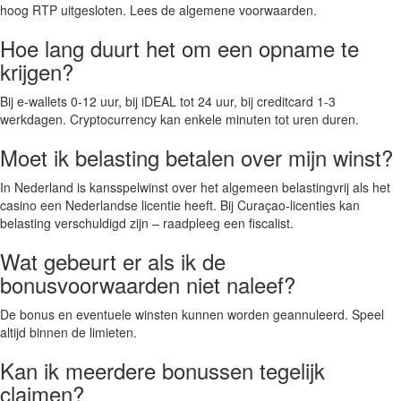
hoog RTP uitgesloten. Lees de algemene voorwaarden.
Hoe lang duurt het om een opname te
krijgen?
Bij e‑wallets 0‑12 uur, bij iDEAL tot 24 uur, bij creditcard 1‑3
werkdagen. Cryptocurrency kan enkele minuten tot uren duren.
Moet ik belasting betalen over mijn winst?
In Nederland is kansspelwinst over het algemeen belastingvrij als het
casino een Nederlandse licentie heeft. Bij Curaçao‑licenties kan
belasting verschuldigd zijn – raadpleeg een fiscalist.
Wat gebeurt er als ik de
bonusvoorwaarden niet naleef?
De bonus en eventuele winsten kunnen worden geannuleerd. Speel
altijd binnen de limieten.
Kan ik meerdere bonussen tegelijk
claimen?