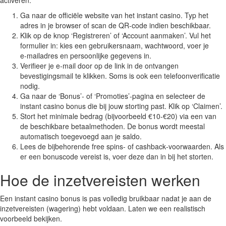
Ga naar de officiële website van het instant casino. Typ het
adres in je browser of scan de QR‑code indien beschikbaar.
Klik op de knop ‘Registreren’ of ‘Account aanmaken’. Vul het
formulier in: kies een gebruikersnaam, wachtwoord, voer je
e‑mailadres en persoonlijke gegevens in.
Verifieer je e‑mail door op de link in de ontvangen
bevestigingsmail te klikken. Soms is ook een telefoonverificatie
nodig.
Ga naar de ‘Bonus’‑ of ‘Promoties’‑pagina en selecteer de
instant casino bonus die bij jouw storting past. Klik op ‘Claimen’.
Stort het minimale bedrag (bijvoorbeeld €10‑€20) via een van
de beschikbare betaalmethoden. De bonus wordt meestal
automatisch toegevoegd aan je saldo.
Lees de bijbehorende free spins- of cashback‑voorwaarden. Als
er een bonuscode vereist is, voer deze dan in bij het storten.
Hoe de inzetvereisten werken
Een instant casino bonus is pas volledig bruikbaar nadat je aan de
inzetvereisten (wagering) hebt voldaan. Laten we een realistisch
voorbeeld bekijken.