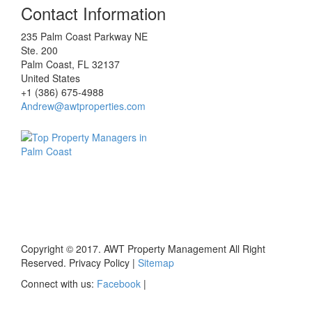
Contact Information
235 Palm Coast Parkway NE
Ste. 200
Palm Coast, FL 32137
United States
+1 (386) 675-4988
Andrew@awtproperties.com
Copyright © 2017. AWT Property Management All Right
Reserved. Privacy Policy |
Sitemap
Connect with us:
Facebook
|