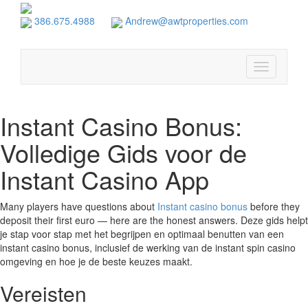
386.675.4988
Andrew@awtproperties.com
Toggle
navigation
Instant Casino Bonus:
Volledige Gids voor de
Instant Casino App
Many players have questions about
Instant casino bonus
before they
deposit their first euro — here are the honest answers. Deze gids helpt
je stap voor stap met het begrijpen en optimaal benutten van een
instant casino bonus, inclusief de werking van de instant spin casino
omgeving en hoe je de beste keuzes maakt.
Vereisten