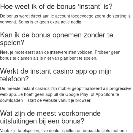
Hoe weet ik of de bonus ‘instant’ is?
De bonus wordt direct aan je account toegevoegd zodra de storting is
verwerkt. Soms is er geen extra actie nodig.
Kan ik de bonus opnemen zonder te
spelen?
Nee, je moet eerst aan de inzetvereisten voldoen. Probeer geen
bonus te claimen als je niet van plan bent te spelen.
Werkt de instant casino app op mijn
telefoon?
De meeste instant casinos zijn mobiel geoptimaliseerd als progressive
web app. Je hoeft geen app uit de Google Play‑ of App Store te
downloaden – start de website vanuit je browser.
Wat zijn de meest voorkomende
uitsluitingen bij een bonus?
Vaak zijn tafelspellen, live dealer‑spellen en bepaalde slots met een