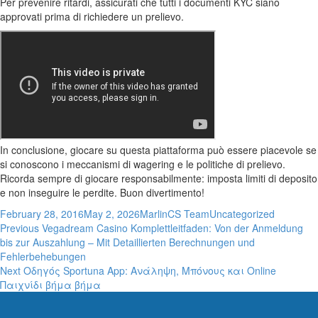
Per prevenire ritardi, assicurati che tutti i documenti KYC siano
approvati prima di richiedere un prelievo.
In conclusione, giocare su questa piattaforma può essere piacevole se
si conoscono i meccanismi di wagering e le politiche di prelievo.
Ricorda sempre di giocare responsabilmente: imposta limiti di deposito
e non inseguire le perdite. Buon divertimento!
Posted
Author
Categories
February 28, 2016
May 2, 2026
MarlinCS Team
Uncategorized
Post
on
Previous
Previous
Vegadream Casino Komplettleitfaden: Von der Anmeldung
post:
bis zur Auszahlung – Mit Detaillierten Berechnungen und
navigation
Fehlerbehebungen
Next
Next
Οδηγός Sportuna App: Ανάληψη, Μπόνους και Online
post:
Παιχνίδι βήμα βήμα