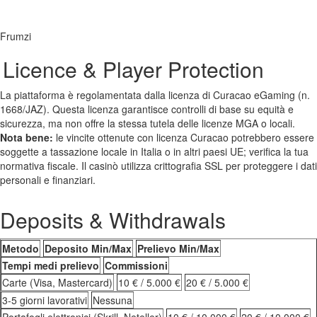
Frumzi
Licence & Player Protection
La piattaforma è regolamentata dalla licenza di Curacao eGaming (n.
1668/JAZ). Questa licenza garantisce controlli di base su equità e
sicurezza, ma non offre la stessa tutela delle licenze MGA o locali.
Nota bene:
le vincite ottenute con licenza Curacao potrebbero essere
soggette a tassazione locale in Italia o in altri paesi UE; verifica la tua
normativa fiscale. Il casinò utilizza crittografia SSL per proteggere i dati
personali e finanziari.
Deposits & Withdrawals
Metodo
Deposito Min/Max
Prelievo Min/Max
Tempi medi prelievo
Commissioni
Carte (Visa, Mastercard)
10 € / 5.000 €
20 € / 5.000 €
3-5 giorni lavorativi
Nessuna
Portafogli elettronici (Skrill, Neteller)
10 € / 10.000 €
20 € / 10.000 €