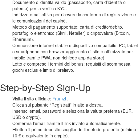
Documento d’identità valido (passaporto, carta d’identità o
patente) per la verifica KYC.
Indirizzo email attivo per ricevere la conferma di registrazione e
le comunicazioni del casinò.
Metodo di pagamento supportato: carta di credito/debito,
portafoglio elettronico (Skrill, Neteller) o criptovaluta (Bitcoin,
Ethereum).
Connessione internet stabile e dispositivo compatibile: PC, tablet
o smartphone con browser aggiornato (il sito è ottimizzato per
mobile tramite PWA, non richiede app da store).
Letto e compreso i termini del bonus: requisiti di scommessa,
giochi esclusi e limiti di prelievo.
Step-by-Step Sign-Up
Visita il sito ufficiale:
Frumzi
.
Clicca sul pulsante “Registrati” in alto a destra.
Inserisci email, password e seleziona la valuta preferita (EUR,
USD o crypto).
Conferma l’email tramite il link inviato automaticamente.
Effettua il primo deposito scegliendo il metodo preferito (minimo
10 € o equivalente in crypto).