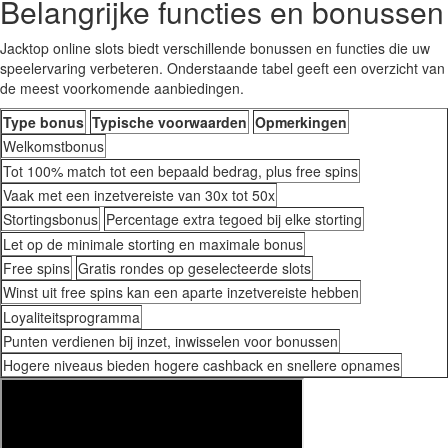
Belangrijke functies en bonussen
Jacktop online slots biedt verschillende bonussen en functies die uw
speelervaring verbeteren. Onderstaande tabel geeft een overzicht van
de meest voorkomende aanbiedingen.
Type bonus
Typische voorwaarden
Opmerkingen
Welkomstbonus
Tot 100% match tot een bepaald bedrag, plus free spins
Vaak met een inzetvereiste van 30x tot 50x
Stortingsbonus
Percentage extra tegoed bij elke storting
Let op de minimale storting en maximale bonus
Free spins
Gratis rondes op geselecteerde slots
Winst uit free spins kan een aparte inzetvereiste hebben
Loyaliteitsprogramma
Punten verdienen bij inzet, inwisselen voor bonussen
Hogere niveaus bieden hogere cashback en snellere opnames