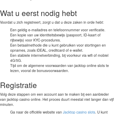
Wat u eerst nodig hebt
Voordat u zich registreert, zorgt u dat u deze zaken in orde hebt:
Een geldig e-mailadres en telefoonnummer voor verificatie.
Een kopie van uw identiteitsbewijs (paspoort, ID-kaart of
rijbewijs) voor KYC-procedures.
Een betaalmethode die u kunt gebruiken voor stortingen en
opnames, zoals iDEAL, creditcard of e-wallet.
Een stabiele internetverbinding, bij voorkeur via wifi of mobiel
4G/5G.
Tijd om de algemene voorwaarden van jacktop online slots te
lezen, vooral de bonusvoorwaarden.
Registratie
Volg deze stappen om een account aan te maken bij een aanbieder
van jacktop casino online. Het proces duurt meestal niet langer dan vijf
minuten.
Ga naar de officiële website van
Jacktop casino slots
. U kunt