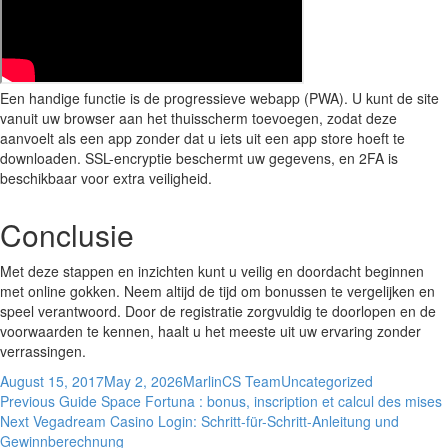
Een handige functie is de progressieve webapp (PWA). U kunt de site
vanuit uw browser aan het thuisscherm toevoegen, zodat deze
aanvoelt als een app zonder dat u iets uit een app store hoeft te
downloaden. SSL-encryptie beschermt uw gegevens, en 2FA is
beschikbaar voor extra veiligheid.
Conclusie
Met deze stappen en inzichten kunt u veilig en doordacht beginnen
met online gokken. Neem altijd de tijd om bonussen te vergelijken en
speel verantwoord. Door de registratie zorgvuldig te doorlopen en de
voorwaarden te kennen, haalt u het meeste uit uw ervaring zonder
verrassingen.
Posted
Author
Categories
August 15, 2017
May 2, 2026
MarlinCS Team
Uncategorized
Post
on
Previous
Previous
Guide Space Fortuna : bonus, inscription et calcul des mises
Next
post:
Next
Vegadream Casino Login: Schritt-für-Schritt-Anleitung und
navigation
post:
Gewinnberechnung