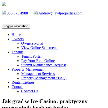
386.675.4988
Andrew@awtproperties.com
Toggle navigation
Home
Owners
Owners Portal
View Online Statements
Tenants
Tenant Portal
Pay Your Rent Online
Submit Maintenance Request
Property Management
Management Services
Property Management / FAQ.
Rental Listings
Contact
Contact Us
Jak grać w Ice Casino: praktyczny
przewodnik krok po kroku