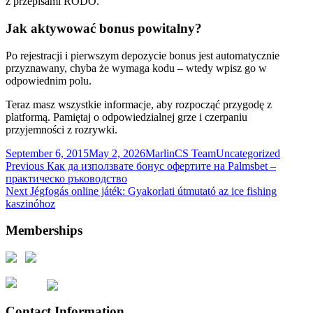
z przepisami RODO.
Jak aktywować bonus powitalny?
Po rejestracji i pierwszym depozycie bonus jest automatycznie
przyznawany, chyba że wymaga kodu – wtedy wpisz go w
odpowiednim polu.
Teraz masz wszystkie informacje, aby rozpocząć przygodę z
platformą. Pamiętaj o odpowiedzialnej grze i czerpaniu
przyjemności z rozrywki.
Posted
Author
Categories
September 6, 2015
May 2, 2026
MarlinCS Team
Uncategorized
on
Post
Previous
Previous
Как да използвате бонус офертите на Palmsbet –
post:
практическо ръководство
navigation
Next
Next
Jégfogás online játék: Gyakorlati útmutató az ice fishing
post:
kaszinóhoz
Memberships
Contact Information