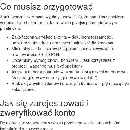
Co musisz przygotować
Zanim zaczniesz proces wypłaty, upewnij się, że spełniasz poniższe
warunki. To lista kontrolna, którą warto przejść przed pierwszym
przelewem:
Zakończona weryfikacja konta – dokument tożsamości,
potwierdzenie adresu oraz ewentualnie źródło środków.
Minimalny saldo – sprawdź regulamin, ale zazwyczaj to
równowartość 30–50 PLN.
Dopełniony wymóg obrotu bonusem – jeśli korzystałeś z
promocji, wagering musi być spełniony.
Aktywna metoda płatności – ta sama, którą użyłeś do depozytu
(zasada „pierwszy depozyt, pierwsza wypłata”).
Brak aktywnych zakładów i otwartych bonusów – gry muszą być
zakończone.
Jak się zarejestrować i
zweryfikować konto
Rejestracja w Vavada jest szybka i przebiega w kilku krokach. Oto
instrukcja dla nowych graczy: