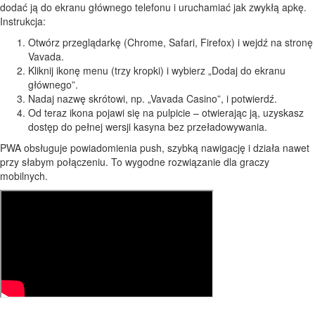
dodać ją do ekranu głównego telefonu i uruchamiać jak zwykłą apkę.
Instrukcja:
Otwórz przeglądarkę (Chrome, Safari, Firefox) i wejdź na stronę
Vavada.
Kliknij ikonę menu (trzy kropki) i wybierz „Dodaj do ekranu
głównego”.
Nadaj nazwę skrótowi, np. „Vavada Casino”, i potwierdź.
Od teraz ikona pojawi się na pulpicie – otwierając ją, uzyskasz
dostęp do pełnej wersji kasyna bez przeładowywania.
PWA obsługuje powiadomienia push, szybką nawigację i działa nawet
przy słabym połączeniu. To wygodne rozwiązanie dla graczy
mobilnych.