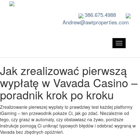
386.675.4988
Andrew@awtproperties.com
Toggle
navigation
Jak zrealizować pierwszą
wypłatę w Vavada Casino –
poradnik krok po kroku
Zrealizowanie pierwszej wypłaty to prawdziwy test każdej platformy
iGaming – ten przewodnik pokaże Ci, jak go zdać. Niezależnie od
tego, czy grasz w automaty, czy obstawiasz na żywo, poniższe
instrukcje pomogą Ci uniknąć typowych błędów i odebrać wygraną w
Vavada bez zbędnych opóźnień.