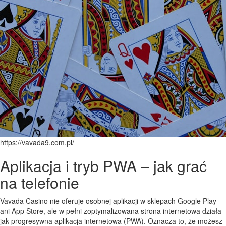
https://vavada9.com.pl/
Aplikacja i tryb PWA – jak grać
na telefonie
Vavada Casino nie oferuje osobnej aplikacji w sklepach Google Play
ani App Store, ale w pełni zoptymalizowana strona internetowa działa
jak progresywna aplikacja internetowa (PWA). Oznacza to, że możesz