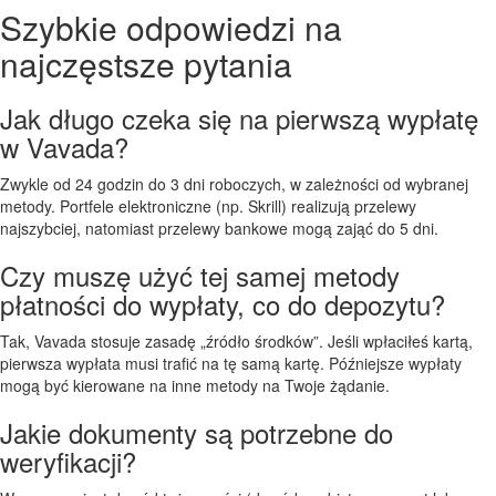
Szybkie odpowiedzi na
najczęstsze pytania
Jak długo czeka się na pierwszą wypłatę
w Vavada?
Zwykle od 24 godzin do 3 dni roboczych, w zależności od wybranej
metody. Portfele elektroniczne (np. Skrill) realizują przelewy
najszybciej, natomiast przelewy bankowe mogą zająć do 5 dni.
Czy muszę użyć tej samej metody
płatności do wypłaty, co do depozytu?
Tak, Vavada stosuje zasadę „źródło środków”. Jeśli wpłaciłeś kartą,
pierwsza wypłata musi trafić na tę samą kartę. Późniejsze wypłaty
mogą być kierowane na inne metody na Twoje żądanie.
Jakie dokumenty są potrzebne do
weryfikacji?