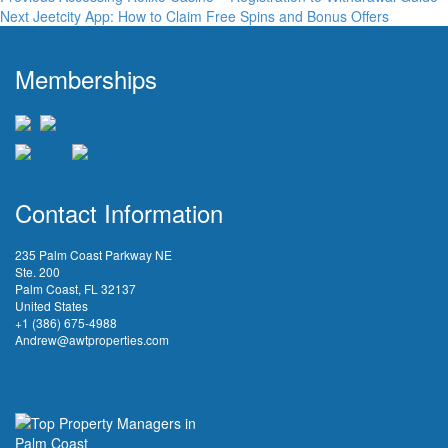
Post
Next
post:
Next
Jeetcity App: How to Claim Free Spins and Bonus Offers
navigation
post:
Memberships
Contact Information
235 Palm Coast Parkway NE
Ste. 200
Palm Coast, FL 32137
United States
+1 (386) 675-4988
Andrew@awtproperties.com