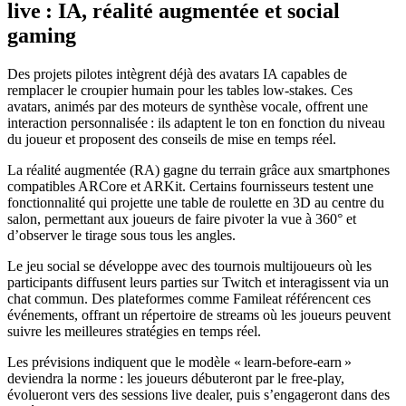
live : IA, réalité augmentée et social
gaming
Des projets pilotes intègrent déjà des avatars IA capables de
remplacer le croupier humain pour les tables low‑stakes. Ces
avatars, animés par des moteurs de synthèse vocale, offrent une
interaction personnalisée : ils adaptent le ton en fonction du niveau
du joueur et proposent des conseils de mise en temps réel.
La réalité augmentée (RA) gagne du terrain grâce aux smartphones
compatibles ARCore et ARKit. Certains fournisseurs testent une
fonctionnalité qui projette une table de roulette en 3D au centre du
salon, permettant aux joueurs de faire pivoter la vue à 360° et
d’observer le tirage sous tous les angles.
Le jeu social se développe avec des tournois multijoueurs où les
participants diffusent leurs parties sur Twitch et interagissent via un
chat commun. Des plateformes comme Famileat référencent ces
événements, offrant un répertoire de streams où les joueurs peuvent
suivre les meilleures stratégies en temps réel.
Les prévisions indiquent que le modèle « learn‑before‑earn »
deviendra la norme : les joueurs débuteront par le free‑play,
évolueront vers des sessions live dealer, puis s’engageront dans des