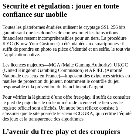
Sécurité et régulation : jouer en toute
confiance sur mobile
Toutes les plateformes étudiées utilisent le cryptage SSL 256 bits,
garantissant que les données de connexion et les transactions
financières restent incompréhensibles pour un tiers. La procédure
KYC (Know Your Customer) a été adaptée aux smartphones : il
suffit de prendre en photo sa pièce d’identité et un selfie, le tout via
l’application native.
Les licences majeures—MGA (Malte Gaming Authority), UKGC
(United Kingdom Gambling Commission) et ARJEL (Autorité
Nationale des Jeux en France)—imposent des exigences strictes en
matière de protection du joueur, notamment le contrôle du jeu
responsable et la prévention du blanchiment d’argent.
Pour vérifier la légitimité d’une offre free‑play, il suffit de consulter
le pied de page du site où le numéro de licence et le lien vers le
registre officiel sont affichés. Un autre bon réflexe consiste à
s’assurer que le site possède le sceau eCOGRA, qui certifie l’équité
des jeux et la transparence des algorithmes.
L’avenir du free‑play et des croupiers