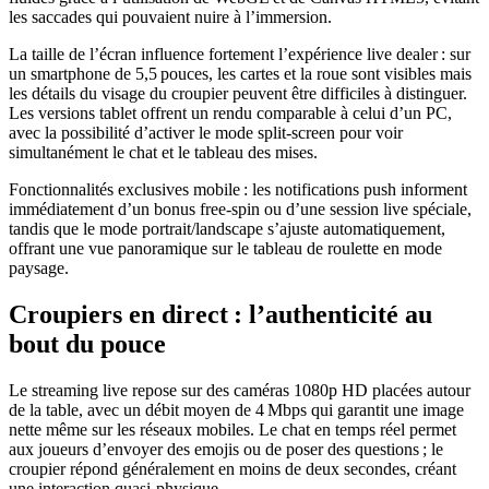
les saccades qui pouvaient nuire à l’immersion.
La taille de l’écran influence fortement l’expérience live dealer : sur
un smartphone de 5,5 pouces, les cartes et la roue sont visibles mais
les détails du visage du croupier peuvent être difficiles à distinguer.
Les versions tablet offrent un rendu comparable à celui d’un PC,
avec la possibilité d’activer le mode split‑screen pour voir
simultanément le chat et le tableau des mises.
Fonctionnalités exclusives mobile : les notifications push informent
immédiatement d’un bonus free‑spin ou d’une session live spéciale,
tandis que le mode portrait/landscape s’ajuste automatiquement,
offrant une vue panoramique sur le tableau de roulette en mode
paysage.
Croupiers en direct : l’authenticité au
bout du pouce
Le streaming live repose sur des caméras 1080p HD placées autour
de la table, avec un débit moyen de 4 Mbps qui garantit une image
nette même sur les réseaux mobiles. Le chat en temps réel permet
aux joueurs d’envoyer des emojis ou de poser des questions ; le
croupier répond généralement en moins de deux secondes, créant
une interaction quasi‑physique.