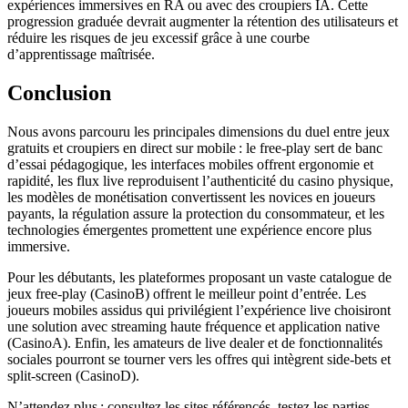
expériences immersives en RA ou avec des croupiers IA. Cette
progression graduée devrait augmenter la rétention des utilisateurs et
réduire les risques de jeu excessif grâce à une courbe
d’apprentissage maîtrisée.
Conclusion
Nous avons parcouru les principales dimensions du duel entre jeux
gratuits et croupiers en direct sur mobile : le free‑play sert de banc
d’essai pédagogique, les interfaces mobiles offrent ergonomie et
rapidité, les flux live reproduisent l’authenticité du casino physique,
les modèles de monétisation convertissent les novices en joueurs
payants, la régulation assure la protection du consommateur, et les
technologies émergentes promettent une expérience encore plus
immersive.
Pour les débutants, les plateformes proposant un vaste catalogue de
jeux free‑play (CasinoB) offrent le meilleur point d’entrée. Les
joueurs mobiles assidus qui privilégient l’expérience live choisiront
une solution avec streaming haute fréquence et application native
(CasinoA). Enfin, les amateurs de live dealer et de fonctionnalités
sociales pourront se tourner vers les offres qui intègrent side‑bets et
split‑screen (CasinoD).
N’attendez plus : consultez les sites référencés, testez les parties