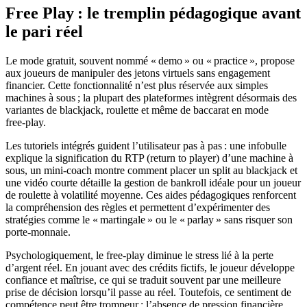
Free Play : le tremplin pédagogique avant
le pari réel
Le mode gratuit, souvent nommé « demo » ou « practice », propose
aux joueurs de manipuler des jetons virtuels sans engagement
financier. Cette fonctionnalité n’est plus réservée aux simples
machines à sous ; la plupart des plateformes intègrent désormais des
variantes de blackjack, roulette et même de baccarat en mode
free‑play.
Les tutoriels intégrés guident l’utilisateur pas à pas : une infobulle
explique la signification du RTP (return to player) d’une machine à
sous, un mini‑coach montre comment placer un split au blackjack et
une vidéo courte détaille la gestion de bankroll idéale pour un joueur
de roulette à volatilité moyenne. Ces aides pédagogiques renforcent
la compréhension des règles et permettent d’expérimenter des
stratégies comme le « martingale » ou le « parlay » sans risquer son
porte‑monnaie.
Psychologiquement, le free‑play diminue le stress lié à la perte
d’argent réel. En jouant avec des crédits fictifs, le joueur développe
confiance et maîtrise, ce qui se traduit souvent par une meilleure
prise de décision lorsqu’il passe au réel. Toutefois, ce sentiment de
compétence peut être trompeur : l’absence de pression financière