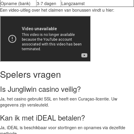
Opname (bank)
3-7 dagen
Langzaamst
Een video-uitleg over het claimen van bonussen vindt u hier:
Spelers vragen
Is Jungliwin casino veilig?
Ja, het casino gebruikt SSL en heeft een Curaçao-licentie. Uw
gegevens zijn versleuteld.
Kan ik met iDEAL betalen?
Ja, iDEAL is beschikbaar voor stortingen en opnames via dezelfde
methode.