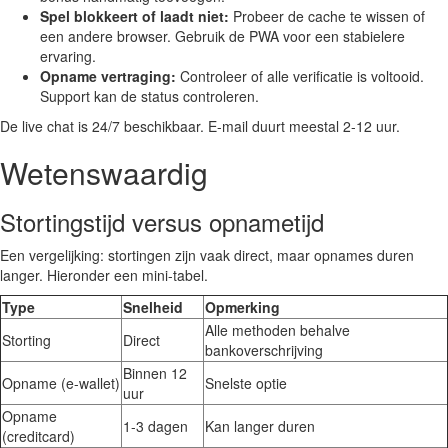
Spel blokkeert of laadt niet:
Probeer de cache te wissen of
een andere browser. Gebruik de PWA voor een stabielere
ervaring.
Opname vertraging:
Controleer of alle verificatie is voltooid.
Support kan de status controleren.
De live chat is 24/7 beschikbaar. E-mail duurt meestal 2-12 uur.
Wetenswaardig
Stortingstijd versus opnametijd
Een vergelijking: stortingen zijn vaak direct, maar opnames duren
langer. Hieronder een mini-tabel.
Type
Snelheid
Opmerking
Alle methoden behalve
Storting
Direct
bankoverschrijving
Binnen 12
Opname (e-wallet)
Snelste optie
uur
Opname
1-3 dagen
Kan langer duren
(creditcard)