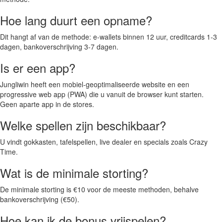
Hoe lang duurt een opname?
Dit hangt af van de methode: e-wallets binnen 12 uur, creditcards 1-3
dagen, bankoverschrijving 3-7 dagen.
Is er een app?
Jungliwin heeft een mobiel-geoptimaliseerde website en een
progressive web app (PWA) die u vanuit de browser kunt starten.
Geen aparte app in de stores.
Welke spellen zijn beschikbaar?
U vindt gokkasten, tafelspellen, live dealer en specials zoals Crazy
Time.
Wat is de minimale storting?
De minimale storting is €10 voor de meeste methoden, behalve
bankoverschrijving (€50).
Hoe kan ik de bonus vrijspelen?