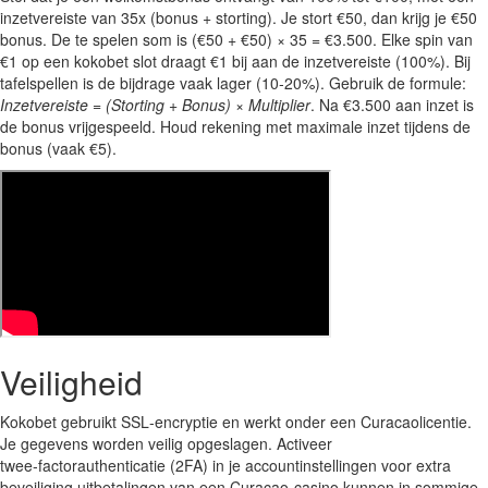
inzetvereiste van 35x (bonus + storting). Je stort €50, dan krijg je €50
bonus. De te spelen som is (€50 + €50) × 35 = €3.500. Elke spin van
€1 op een kokobet slot draagt €1 bij aan de inzetvereiste (100%). Bij
tafelspellen is de bijdrage vaak lager (10‑20%). Gebruik de formule:
Inzetvereiste = (Storting + Bonus) × Multiplier
. Na €3.500 aan inzet is
de bonus vrijgespeeld. Houd rekening met maximale inzet tijdens de
bonus (vaak €5).
Veiligheid
Kokobet gebruikt SSL‑encryptie en werkt onder een Curacaolicentie.
Je gegevens worden veilig opgeslagen. Activeer
twee‑factorauthenticatie (2FA) in je accountinstellingen voor extra
beveiliging.uitbetalingen van een Curacao‑casino kunnen in sommige