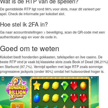
Wat is de RTP van de spellen?
De gemiddelde RTP ligt rond 96% voor slots, maar dit varieert per
spel. Check de informatie per kokobet slot.
Hoe stel ik 2FA in?
Ga naar accountinstellingen > beveiliging, scan de QR‑code met een
authenticator‑app en voer de code in.
Goed om te weten
Kokobet biedt honderden gokkasten, tafelspellen en live casino. De
beste RTP vind je vaak bij klassieke slots zoals Book of Dead (96,21%)
en Starburst (97,7%). Vermijd spellen met lage RTP zoals sommige
progressieve jackpots (onder 90%) omdat het huisvoordeel hoger is.