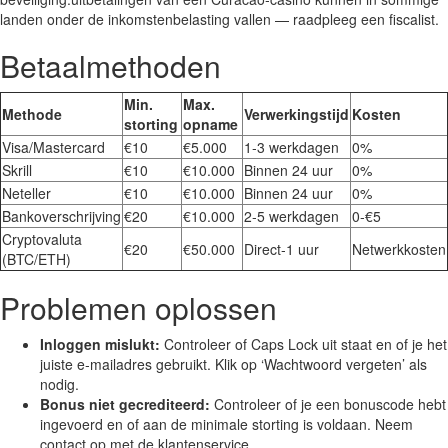
landen onder de inkomstenbelasting vallen — raadpleeg een fiscalist.
Betaalmethoden
Min.
Max.
Methode
Verwerkingstijd
Kosten
storting
opname
Visa/Mastercard
€10
€5.000
1‑3 werkdagen
0%
Skrill
€10
€10.000
Binnen 24 uur
0%
Neteller
€10
€10.000
Binnen 24 uur
0%
Bankoverschrijving
€20
€10.000
2‑5 werkdagen
0‑€5
Cryptovaluta
€20
€50.000
Direct‑1 uur
Netwerkkosten
(BTC/ETH)
Problemen oplossen
Inloggen mislukt:
Controleer of Caps Lock uit staat en of je het
juiste e‑mailadres gebruikt. Klik op ‘Wachtwoord vergeten’ als
nodig.
Bonus niet gecrediteerd:
Controleer of je een bonuscode hebt
ingevoerd en of aan de minimale storting is voldaan. Neem
contact op met de klantenservice.