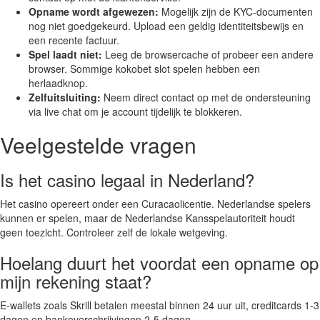
Opname wordt afgewezen:
Mogelijk zijn de KYC‑documenten
nog niet goedgekeurd. Upload een geldig identiteitsbewijs en
een recente factuur.
Spel laadt niet:
Leeg de browsercache of probeer een andere
browser. Sommige kokobet slot spelen hebben een
herlaadknop.
Zelfuitsluiting:
Neem direct contact op met de ondersteuning
via live chat om je account tijdelijk te blokkeren.
Veelgestelde vragen
Is het casino legaal in Nederland?
Het casino opereert onder een Curacaolicentie. Nederlandse spelers
kunnen er spelen, maar de Nederlandse Kansspelautoriteit houdt
geen toezicht. Controleer zelf de lokale wetgeving.
Hoelang duurt het voordat een opname op
mijn rekening staat?
E‑wallets zoals Skrill betalen meestal binnen 24 uur uit, creditcards 1‑3
dagen en bankoverschrijvingen 2‑5 dagen.