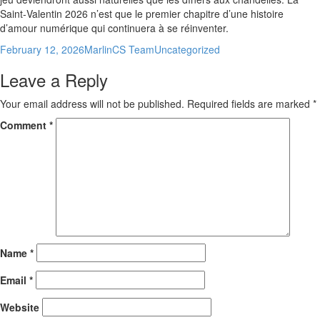
Saint‑Valentin 2026 n’est que le premier chapitre d’une histoire
d’amour numérique qui continuera à se réinventer.
Posted
Author
Categories
February 12, 2026
MarlinCS Team
Uncategorized
on
Leave a Reply
Your email address will not be published.
Required fields are marked
*
Comment
*
Name
*
Email
*
Website