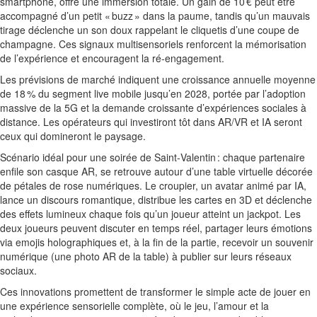
smartphone, offre une immersion totale. Un gain de 10 € peut être
accompagné d’un petit « buzz » dans la paume, tandis qu’un mauvais
tirage déclenche un son doux rappelant le cliquetis d’une coupe de
champagne. Ces signaux multisensoriels renforcent la mémorisation
de l’expérience et encouragent la ré‑engagement.
Les prévisions de marché indiquent une croissance annuelle moyenne
de 18 % du segment live mobile jusqu’en 2028, portée par l’adoption
massive de la 5G et la demande croissante d’expériences sociales à
distance. Les opérateurs qui investiront tôt dans AR/VR et IA seront
ceux qui domineront le paysage.
Scénario idéal pour une soirée de Saint‑Valentin : chaque partenaire
enfile son casque AR, se retrouve autour d’une table virtuelle décorée
de pétales de rose numériques. Le croupier, un avatar animé par IA,
lance un discours romantique, distribue les cartes en 3D et déclenche
des effets lumineux chaque fois qu’un joueur atteint un jackpot. Les
deux joueurs peuvent discuter en temps réel, partager leurs émotions
via emojis holographiques et, à la fin de la partie, recevoir un souvenir
numérique (une photo AR de la table) à publier sur leurs réseaux
sociaux.
Ces innovations promettent de transformer le simple acte de jouer en
une expérience sensorielle complète, où le jeu, l’amour et la