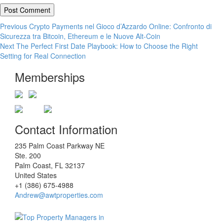
Post
Previous
Previous
Crypto Payments nel Gioco d’Azzardo Online: Confronto di
post:
Sicurezza tra Bitcoin, Ethereum e le Nuove Alt‑Coin
navigation
Next
Next
The Perfect First Date Playbook: How to Choose the Right
post:
Setting for Real Connection
Memberships
Contact Information
235 Palm Coast Parkway NE
Ste. 200
Palm Coast, FL 32137
United States
+1 (386) 675-4988
Andrew@awtproperties.com