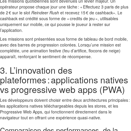
Les missions quotidiennes sont devenues un levier majeur. Un
opérateur propose chaque jour une tâche : « Effectuez 3 paris de plus
de 2 € sur le slot
Reindeer Rush
et recevez 15 € de cashback». Le
cashback est crédité sous forme de « credits de jeu », utilisables
uniquement sur mobile, ce qui pousse le joueur à rester sur
l’application.
Les missions sont présentées sous forme de tableau de bord mobile,
avec des barres de progression colorées. Lorsqu’une mission est
complétée, une animation festive (feu d’artifice, flocons de neige)
apparaît, renforçant le sentiment de récompense.
3. L’innovation des
plateformes : applications natives
vs progressive web apps (PWA)
Les développeurs doivent choisir entre deux architectures principales :
les applications natives téléchargeables depuis les stores, et les
Progressive Web Apps, qui fonctionnent directement dans le
navigateur tout en offrant une expérience quasi‑native.
Comparaison des performances, de la