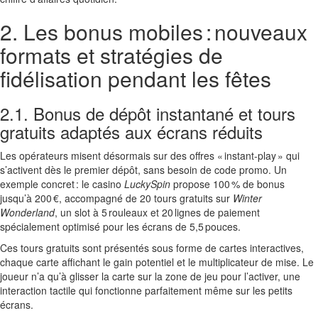
2. Les bonus mobiles : nouveaux
formats et stratégies de
fidélisation pendant les fêtes
2.1. Bonus de dépôt instantané et tours
gratuits adaptés aux écrans réduits
Les opérateurs misent désormais sur des offres « instant‑play » qui
s’activent dès le premier dépôt, sans besoin de code promo. Un
exemple concret : le casino
LuckySpin
propose 100 % de bonus
jusqu’à 200 €, accompagné de 20 tours gratuits sur
Winter
Wonderland
, un slot à 5 rouleaux et 20 lignes de paiement
spécialement optimisé pour les écrans de 5,5 pouces.
Ces tours gratuits sont présentés sous forme de cartes interactives,
chaque carte affichant le gain potentiel et le multiplicateur de mise. Le
joueur n’a qu’à glisser la carte sur la zone de jeu pour l’activer, une
interaction tactile qui fonctionne parfaitement même sur les petits
écrans.