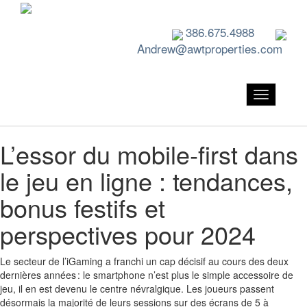
386.675.4988
Andrew@awtproperties.com
Toggle
navigation
L’essor du mobile‑first dans
le jeu en ligne : tendances,
bonus festifs et
perspectives pour 2024
Le secteur de l’iGaming a franchi un cap décisif au cours des deux
dernières années : le smartphone n’est plus le simple accessoire de
jeu, il en est devenu le centre névralgique. Les joueurs passent
désormais la majorité de leurs sessions sur des écrans de 5 à