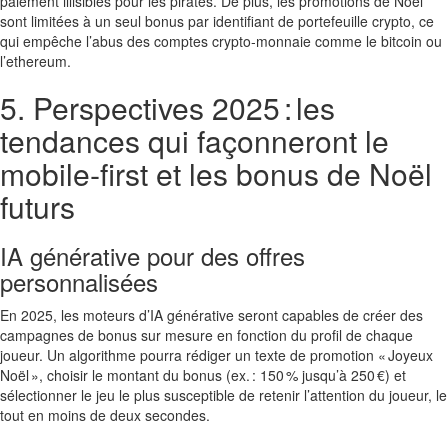
paiement illisibles pour les pirates. De plus, les promotions de Noël
sont limitées à un seul bonus par identifiant de portefeuille crypto, ce
qui empêche l’abus des comptes crypto‑monnaie comme le bitcoin ou
l’ethereum.
5. Perspectives 2025 : les
tendances qui façonneront le
mobile‑first et les bonus de Noël
futurs
IA générative pour des offres
personnalisées
En 2025, les moteurs d’IA générative seront capables de créer des
campagnes de bonus sur mesure en fonction du profil de chaque
joueur. Un algorithme pourra rédiger un texte de promotion « Joyeux
Noël », choisir le montant du bonus (ex. : 150 % jusqu’à 250 €) et
sélectionner le jeu le plus susceptible de retenir l’attention du joueur, le
tout en moins de deux secondes.