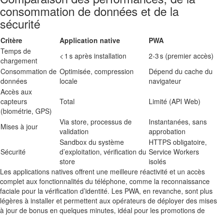
consommation de données et de la
sécurité
Critère
Application native
PWA
Temps de
< 1 s après installation
2‑3 s (premier accès)
chargement
Consommation de
Optimisée, compression
Dépend du cache du
données
locale
navigateur
Accès aux
capteurs
Total
Limité (API Web)
(biométrie, GPS)
Via store, processus de
Instantanées, sans
Mises à jour
validation
approbation
Sandbox du système
HTTPS obligatoire,
Sécurité
d’exploitation, vérification du
Service Workers
store
isolés
Les applications natives offrent une meilleure réactivité et un accès
complet aux fonctionnalités du téléphone, comme la reconnaissance
faciale pour la vérification d’identité. Les PWA, en revanche, sont plus
légères à installer et permettent aux opérateurs de déployer des mises
à jour de bonus en quelques minutes, idéal pour les promotions de