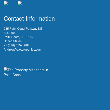
Contact Information
235 Palm Coast Parkway NE
Ste. 200
Palm Coast, FL 32137
United States
+1 (386) 675-4988
Andrew@awtproperties.com