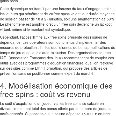
gains réels.
Cette dynamique se traduit par une hausse du taux d’engagement :
les joueurs qui bénéficient de 20 free spins voient leur durée moyenne
de session passer de 18 à 27 minutes, soit une augmentation de 50 %.
Le phénomène est amplifié lorsqu’un free spin déclenche un jackpot
virtuel, même si le montant est symbolique.
Cependant, l’accès illimité aux free spins présente des risques de
dépendance. Les opérateurs sont donc tenus d’implémenter des
mesures de protection : limites quotidiennes de bonus, notifications de
temps de jeu et options d’auto‑exclusion. Des organisations comme
l’AFJ (Association Française des Jeux) recommandent de coupler ces
outils avec des programmes d’éducation financière, que l’on retrouve
sur des sites comme Ethni Formation, qui propose des articles de
prévention sans se positionner comme expert du marché.
4. Modélisation économique des
free spins : coût vs revenu
Le coût d’acquisition d’un joueur via les free spins se calcule en
divisant le montant total des bonus offerts par le nombre de joueurs
actifs générés. Supposons qu’un casino dépense 150 000 € en free