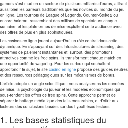
gamers s’est mué en un secteur de plusieurs milliards d’euros, attirant
aussi bien les parieurs traditionnels que les novices du monde du jeu
en ligne. Les tournois de League of Legends, Counter‑Strike 2 ou
encore Valorant rassemblent des millions de spectateurs chaque
semaine, et les plateformes de mise exploitent cette audience avec
des offres de plus en plus sophistiquées.
Les casinos en ligne jouent aujourd’hui un rôle central dans cette
dynamique. En s’appuyant sur des infrastructures de streaming, des
systèmes de paiement instantanés et, surtout, des promotions
attractives comme les free spins, ils transforment chaque match en
une opportunité de wagering. Pour les curieux qui souhaitent
approfondir le sujet, le site
casino en ligne
propose des guides neutres
et des ressources pédagogiques sur les mécanismes de bonus.
L’article adopte un angle scientifique : nous analyserons les données
de mise, la psychologie du joueur et les modèles économiques qui
sous‑tendent les offres de free spins. Cette approche permet de
séparer le battage médiatique des faits mesurables, et d’offrir aux
lecteurs des conclusions basées sur des hypothèses testées.
1. Les bases statistiques du