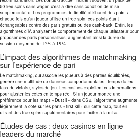
recommandation. Les bonus d’accueil incluent souvent un pack de
50 free spins sans wager, c’est‑à‑dire sans condition de mise
supplémentaire. Les programmes de fidélité attribuent des points
chaque fois qu’un joueur utilise un free spin, ces points étant
échangeables contre des paris gratuits ou des cash‑back. Enfin, les
algorithmes d’IA analysent le comportement de chaque utilisateur pour
proposer des paris personnalisés, augmentant ainsi la durée de
session moyenne de 12 % à 18 %.
L’impact des algorithmes de matchmaking
sur l’expérience de pari
Le matchmaking, qui associe les joueurs à des parties équilibrées,
génère une multitude de données comportementales : temps de jeu,
taux de victoire, styles de jeu. Les casinos exploitent ces informations
pour ajuster les cotes en temps réel. Si un joueur montre une
préférence pour les maps « Dust II » dans CS 2, l’algorithme augmente
légèrement la cote sur les paris « first‑kill » sur cette map, tout en
offrant des free spins supplémentaires pour inciter à la mise.
Études de cas : deux casinos en ligne
leaders du marché