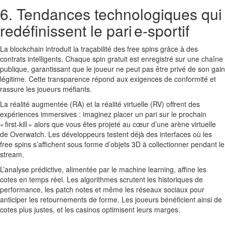
6. Tendances technologiques qui
redéfinissent le pari e‑sportif
La blockchain introduit la traçabilité des free spins grâce à des
contrats intelligents. Chaque spin gratuit est enregistré sur une chaîne
publique, garantissant que le joueur ne peut pas être privé de son gain
légitime. Cette transparence répond aux exigences de conformité et
rassure les joueurs méfiants.
La réalité augmentée (RA) et la réalité virtuelle (RV) offrent des
expériences immersives : imaginez placer un pari sur le prochain
« first‑kill » alors que vous êtes projeté au cœur d’une arène virtuelle
de Overwatch. Les développeurs testent déjà des interfaces où les
free spins s’affichent sous forme d’objets 3D à collectionner pendant le
stream.
L’analyse prédictive, alimentée par le machine learning, affine les
cotes en temps réel. Les algorithmes scrutent les historiques de
performance, les patch notes et même les réseaux sociaux pour
anticiper les retournements de forme. Les joueurs bénéficient ainsi de
cotes plus justes, et les casinos optimisent leurs marges.