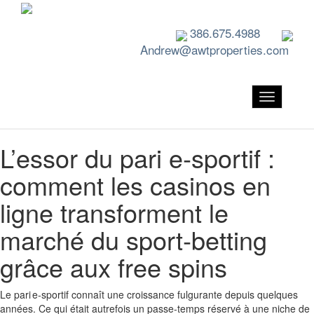
386.675.4988
Andrew@awtproperties.com
Toggle
navigation
L’essor du pari e‑sportif :
comment les casinos en
ligne transforment le
marché du sport‑betting
grâce aux free spins
Le pari e‑sportif connaît une croissance fulgurante depuis quelques
années. Ce qui était autrefois un passe‑temps réservé à une niche de