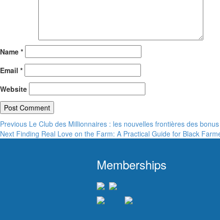
Name
*
Email
*
Website
Post
Previous
Previous
Le Club des Millionnaires : les nouvelles frontières des bonu
Next
post:
Next
Finding Real Love on the Farm: A Practical Guide for Black Farm
navigation
post:
Memberships