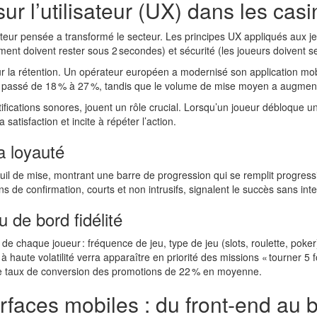
ur l’utilisateur (UX) dans les cas
ur pensée a transformé le secteur. Les principes UX appliqués aux jeux d’
ment doivent rester sous 2 secondes) et sécurité (les joueurs doivent s
ur la rétention. Un opérateur européen a modernisé son application mobi
 est passé de 18 % à 27 %, tandis que le volume de mise moyen a augmen
ications sonores, jouent un rôle crucial. Lorsqu’un joueur débloque un
atisfaction et incite à répéter l’action.
a loyauté
euil de mise, montrant une barre de progression qui se remplit progress
 de confirmation, courts et non intrusifs, signalent le succès sans inte
 de bord fidélité
 chaque joueur : fréquence de jeu, type de jeu (slots, roulette, poker
 à haute volatilité verra apparaître en priorité des missions « tourner 5 
 le taux de conversion des promotions de 22 % en moyenne.
terfaces mobiles : du front‑end 