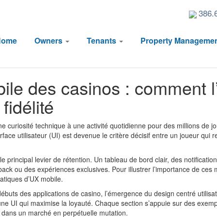
386.
Home
Owners
Tenants
Property Manageme
obile des casinos : comment l
idélité
 curiosité technique à une activité quotidienne pour des millions de jou
erface utilisateur (UI) est devenue le critère décisif entre un joueur q
principal levier de rétention. Un tableau de bord clair, des notificati
ck ou des expériences exclusives. Pour illustrer l’importance de ces 
ratiques d’UX mobile.
ébuts des applications de casino, l’émergence du design centré utilisat
ir une UI qui maximise la loyauté. Chaque section s’appuie sur des ex
fs dans un marché en perpétuelle mutation.