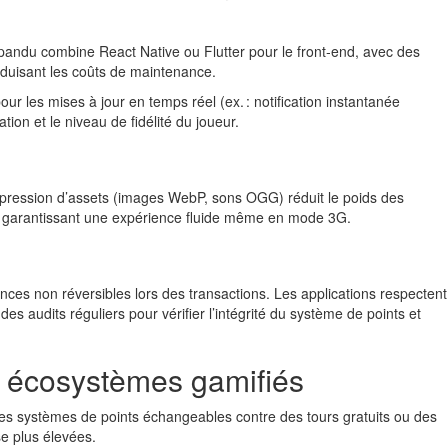
épandu combine React Native ou Flutter pour le front‑end, avec des
duisant les coûts de maintenance.
 les mises à jour en temps réel (ex. : notification instantanée
on et le niveau de fidélité du joueur.
ompression d’assets (images WebP, sons OGG) réduit le poids des
s, garantissant une expérience fluide même en mode 3G.
es non réversibles lors des transactions. Les applications respectent
 audits réguliers pour vérifier l’intégrité du système de points et
ux écosystèmes gamifiés
des systèmes de points échangeables contre des tours gratuits ou des
se plus élevées.