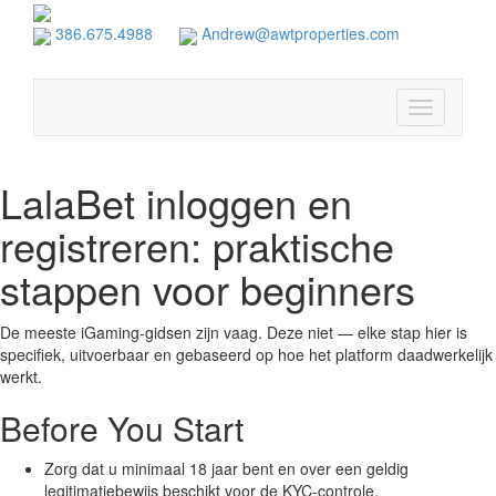
386.675.4988
Andrew@awtproperties.com
Toggle
navigation
LalaBet inloggen en
registreren: praktische
stappen voor beginners
De meeste iGaming-gidsen zijn vaag. Deze niet — elke stap hier is
specifiek, uitvoerbaar en gebaseerd op hoe het platform daadwerkelijk
werkt.
Before You Start
Zorg dat u minimaal 18 jaar bent en over een geldig
legitimatiebewijs beschikt voor de KYC-controle.