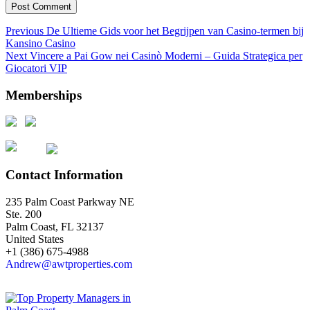
Post
Previous
Previous
De Ultieme Gids voor het Begrijpen van Casino‑termen bij
post:
Kansino Casino
navigation
Next
Next
Vincere a Pai Gow nei Casinò Moderni – Guida Strategica per
post:
Giocatori VIP
Memberships
Contact Information
235 Palm Coast Parkway NE
Ste. 200
Palm Coast, FL 32137
United States
+1 (386) 675-4988
Andrew@awtproperties.com