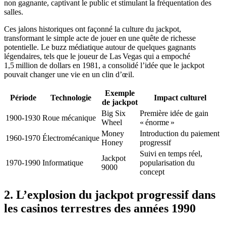
non gagnante, captivant le public et stimulant la fréquentation des
salles.
Ces jalons historiques ont façonné la culture du jackpot,
transformant le simple acte de jouer en une quête de richesse
potentielle. Le buzz médiatique autour de quelques gagnants
légendaires, tels que le joueur de Las Vegas qui a empoché
1,5 million de dollars en 1981, a consolidé l’idée que le jackpot
pouvait changer une vie en un clin d’œil.
Exemple
Période
Technologie
Impact culturel
de jackpot
Big Six
Première idée de gain
1900‑1930
Roue mécanique
Wheel
« énorme »
Money
Introduction du paiement
1960‑1970
Électromécanique
Honey
progressif
Suivi en temps réel,
Jackpot
1970‑1990
Informatique
popularisation du
9000
concept
2. L’explosion du jackpot progressif dans
les casinos terrestres des années 1990