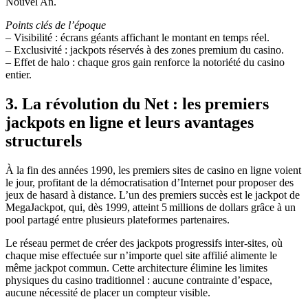
Nouvel An.
Points clés de l’époque
– Visibilité : écrans géants affichant le montant en temps réel.
– Exclusivité : jackpots réservés à des zones premium du casino.
– Effet de halo : chaque gros gain renforce la notoriété du casino
entier.
3. La révolution du Net : les premiers
jackpots en ligne et leurs avantages
structurels
À la fin des années 1990, les premiers sites de casino en ligne voient
le jour, profitant de la démocratisation d’Internet pour proposer des
jeux de hasard à distance. L’un des premiers succès est le jackpot de
MegaJackpot, qui, dès 1999, atteint 5 millions de dollars grâce à un
pool partagé entre plusieurs plateformes partenaires.
Le réseau permet de créer des jackpots progressifs inter‑sites, où
chaque mise effectuée sur n’importe quel site affilié alimente le
même jackpot commun. Cette architecture élimine les limites
physiques du casino traditionnel : aucune contrainte d’espace,
aucune nécessité de placer un compteur visible.