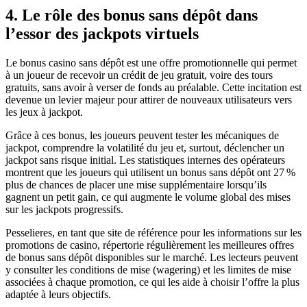
4. Le rôle des bonus sans dépôt dans
l’essor des jackpots virtuels
Le bonus casino sans dépôt est une offre promotionnelle qui permet
à un joueur de recevoir un crédit de jeu gratuit, voire des tours
gratuits, sans avoir à verser de fonds au préalable. Cette incitation est
devenue un levier majeur pour attirer de nouveaux utilisateurs vers
les jeux à jackpot.
Grâce à ces bonus, les joueurs peuvent tester les mécaniques de
jackpot, comprendre la volatilité du jeu et, surtout, déclencher un
jackpot sans risque initial. Les statistiques internes des opérateurs
montrent que les joueurs qui utilisent un bonus sans dépôt ont 27 %
plus de chances de placer une mise supplémentaire lorsqu’ils
gagnent un petit gain, ce qui augmente le volume global des mises
sur les jackpots progressifs.
Pesselieres, en tant que site de référence pour les informations sur les
promotions de casino, répertorie régulièrement les meilleures offres
de bonus sans dépôt disponibles sur le marché. Les lecteurs peuvent
y consulter les conditions de mise (wagering) et les limites de mise
associées à chaque promotion, ce qui les aide à choisir l’offre la plus
adaptée à leurs objectifs.