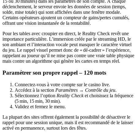
15 ou 30 minutes) dans les paramètres de son compte. À chaque
déclenchement, le serveur envoie les données de session (temps,
solde, mise totale) qui sont affichées dans une fenêtre modale.
Certains opérateurs ajoutent un compteur de gains/pertes cumulés,
offrant une vision instantanée de la rentabilité.
Pour les tables avec croupier en direct, le Reality Check revêt une
importance particulière. L’immersion créée par le streaming HD, le
son ambiant et l’interaction vocale peut masquer le caractère virtuel
du jeu. Le rappel visuel permet donc de « dé‑cadrer » l’expérience,
rappelant au joueur qu’il ne mise pas contre une vraie table physique
mais contre un algorithme qui génère les cartes en temps réel.
Paramétrer son propre rappel – 120 mots
Connectez‑vous à votre compte sur le casino live.
Accédez à la section
Paramètres
→
Contrôle du jeu
.
Sélectionnez l’option
Reality Check
et choisissez la fréquence
(5 min, 15 min, 30 min).
Validez et fermez le menu.
La plupart des sites offrent également la possibilité de désactiver le
rappel pour une session unique, mais il est recommandé de le laisser
activé en permanence, surtout lors des fêtes.