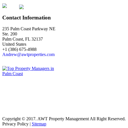
Contact Information
235 Palm Coast Parkway NE
Ste. 200
Palm Coast, FL 32137
United States
+1 (386) 675-4988
Andrew@awtproperties.com
Copyright © 2017. AWT Property Management All Right Reserved.
Privacy Policy |
Sitemap