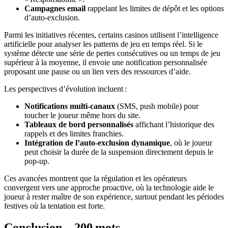
Campagnes email
rappelant les limites de dépôt et les options
d’auto‑exclusion.
Parmi les initiatives récentes, certains casinos utilisent l’intelligence
artificielle pour analyser les patterns de jeu en temps réel. Si le
système détecte une série de pertes consécutives ou un temps de jeu
supérieur à la moyenne, il envoie une notification personnalisée
proposant une pause ou un lien vers des ressources d’aide.
Les perspectives d’évolution incluent :
Notifications multi‑canaux
(SMS, push mobile) pour
toucher le joueur même hors du site.
Tableaux de bord personnalisés
affichant l’historique des
rappels et des limites franchies.
Intégration de l’auto‑exclusion dynamique
, où le joueur
peut choisir la durée de la suspension directement depuis le
pop‑up.
Ces avancées montrent que la régulation et les opérateurs
convergent vers une approche proactive, où la technologie aide le
joueur à rester maître de son expérience, surtout pendant les périodes
festives où la tentation est forte.
Conclusion – 200 mots