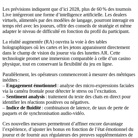
Les prévisions indiquent que d’ici 2028, plus de 60 % des tournois
Live intégreront une forme d’intelligence artificielle. Les dealers
virtuels, alimentés par des modèles de langage, pourront interagir en
temps réel avec les joueurs, offrir des conseils de stratégie et même
adapter le niveau de difficulté en fonction du profil du participant.
La réalité augmentée (RA) ouvrira la voie à des tables
holographiques où les cartes et les jetons apparaissent directement
dans le champ de vision du joueur via des lunettes AR. Cette
technologie promet une immersion comparable à celle d’un casino
physique, tout en conservant la flexibilité du jeu en ligne.
Parallèlement, les opérateurs commenceront à mesurer des métriques
inédites :
–
Engagement émotionnel
: analyse des micro‑expressions faciales
via la caméra frontale pour détecter le stress ou l’excitation.
–
Sentiment analysis
: traitement du texte des chats en direct pour
identifier les réactions positives ou négatives.
–
Indice de fluidité
: combinaison de latence, de taux de perte de
paquets et de synchronisation audio‑vidéo.
Ces nouvelles mesures permettront d’affiner encore davantage
l’expérience, d’ajuster les bonus en fonction de l’état émotionnel du
joueur et de fournir aux régulateurs des preuves supplémentaires de