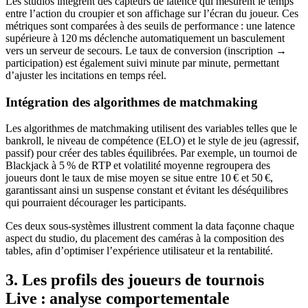
Les studios intègrent des capteurs de latence qui mesurent le temps
entre l’action du croupier et son affichage sur l’écran du joueur. Ces
métriques sont comparées à des seuils de performance : une latence
supérieure à 120 ms déclenche automatiquement un basculement
vers un serveur de secours. Le taux de conversion (inscription →
participation) est également suivi minute par minute, permettant
d’ajuster les incitations en temps réel.
Intégration des algorithmes de matchmaking
Les algorithmes de matchmaking utilisent des variables telles que le
bankroll, le niveau de compétence (ELO) et le style de jeu (agressif,
passif) pour créer des tables équilibrées. Par exemple, un tournoi de
Blackjack à 5 % de RTP et volatilité moyenne regroupera des
joueurs dont le taux de mise moyen se situe entre 10 € et 50 €,
garantissant ainsi un suspense constant et évitant les déséquilibres
qui pourraient décourager les participants.
Ces deux sous‑systèmes illustrent comment la data façonne chaque
aspect du studio, du placement des caméras à la composition des
tables, afin d’optimiser l’expérience utilisateur et la rentabilité.
3. Les profils des joueurs de tournois
Live : analyse comportementale