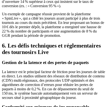
d’ouverture 14 % supérieur à ceux qui insistent sur le taux de
conversion (ex. : « Conversion 95 % »).
Un exemple de campagne réussie provient de la plateforme
« SpinLive », qui a ciblé les joueurs ayant participé à plus de trois
tournois au cours du mois précédent. En leur proposant un bonus de
10 € dès le premier dépôt, la plateforme a enregistré une hausse de
22 % du nombre de participants et une augmentation de 8 % du
GGR pendant la période de promotion.
6. Les défis techniques et réglementaires
des tournosirs Live
Gestion de la latence et des pertes de paquets
La latence est le principal facteur de friction pour les joueurs de table
en direct. Les studios utilisent des réseaux de distribution de contenu
(CDN) multi‑régionaux, des protocoles UDP optimisés et des
algorithmes de correction d’erreurs pour réduire les pertes de
paquets à moins de 0,2 %. En cas de dépassement du seuil de
150 ms, le système bascule automatiquement vers un serveur de
secours situé à proximité géographique du joueur.
Conformité aux exigences de jeu responsable