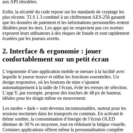
aux API obsolètes.
Enfin, la sécurité du code repose sur les standards de cryptage les
plus récents. TLS 1.3 combiné à un chiffrement AES‑256 garantit
que les données de paiement et les informations personnelles restent
illisibles pour les tiers. Les apps qui ne respectent pas ces normes
exposent leurs utilisateurs à des risques de fraude et sont rapidement
écartées par les joueurs avertis.
2. Interface & ergonomie : jouer
confortablement sur un petit écran
L’ergonomie d’une application mobile se mesure à la facilité avec
laquelle le joueur trouve et utilise les fonctions essentielles. Un
design responsive, où les boutons de mise s’ajustent
automatiquement à la taille de l’écran, évite les erreurs de sélection.
L’app Y, par exemple, propose des touches de 48 px de hauteur,
idéales pour les doigts même en mouvement.
Les modes « dark » sont devenus incontournables, surtout pour les
sessions nocturnes dans les transports en commun. En activant le
thème sombre, la consommation d’énergie de l’écran OLED
diminue de 30 % en moyenne, tout en réduisant la fatigue visuelle.
Certaines applications offrent même la personnalisation complète