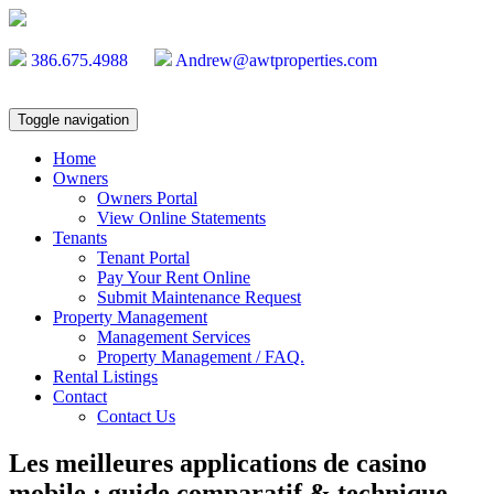
386.675.4988
Andrew@awtproperties.com
Toggle navigation
Home
Owners
Owners Portal
View Online Statements
Tenants
Tenant Portal
Pay Your Rent Online
Submit Maintenance Request
Property Management
Management Services
Property Management / FAQ.
Rental Listings
Contact
Contact Us
Les meilleures applications de casino
mobile : guide comparatif & technique