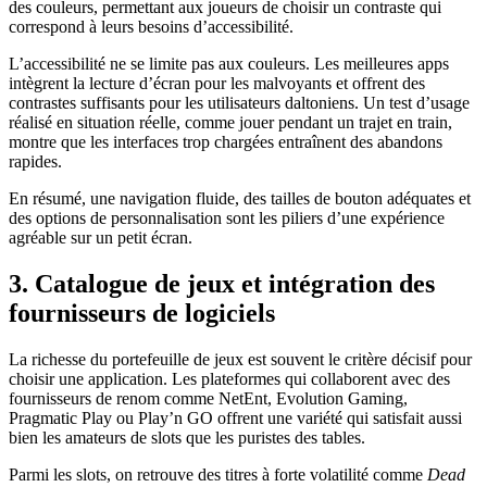
des couleurs, permettant aux joueurs de choisir un contraste qui
correspond à leurs besoins d’accessibilité.
L’accessibilité ne se limite pas aux couleurs. Les meilleures apps
intègrent la lecture d’écran pour les malvoyants et offrent des
contrastes suffisants pour les utilisateurs daltoniens. Un test d’usage
réalisé en situation réelle, comme jouer pendant un trajet en train,
montre que les interfaces trop chargées entraînent des abandons
rapides.
En résumé, une navigation fluide, des tailles de bouton adéquates et
des options de personnalisation sont les piliers d’une expérience
agréable sur un petit écran.
3. Catalogue de jeux et intégration des
fournisseurs de logiciels
La richesse du portefeuille de jeux est souvent le critère décisif pour
choisir une application. Les plateformes qui collaborent avec des
fournisseurs de renom comme NetEnt, Evolution Gaming,
Pragmatic Play ou Play’n GO offrent une variété qui satisfait aussi
bien les amateurs de slots que les puristes des tables.
Parmi les slots, on retrouve des titres à forte volatilité comme
Dead