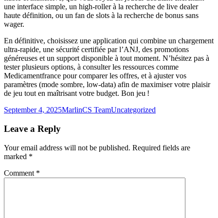
une interface simple, un high‑roller à la recherche de live dealer
haute définition, ou un fan de slots à la recherche de bonus sans
wager.
En définitive, choisissez une application qui combine un chargement
ultra‑rapide, une sécurité certifiée par l’ANJ, des promotions
généreuses et un support disponible à tout moment. N’hésitez pas à
tester plusieurs options, à consulter les ressources comme
Medicamentfrance pour comparer les offres, et à ajuster vos
paramètres (mode sombre, low‑data) afin de maximiser votre plaisir
de jeu tout en maîtrisant votre budget. Bon jeu !
Posted
Author
Categories
September 4, 2025
MarlinCS Team
Uncategorized
on
Leave a Reply
Your email address will not be published.
Required fields are
marked
*
Comment
*