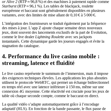
or Alive 2
(RTP ≈ 96,8 %) et des machines à paiement rapide comme
Starburst
(RTP ≈ 96,1 %). Les tables de blackjack, roulette
européenne et baccarat sont généralement disponibles en plusieurs
variantes, avec des limites de mise allant de 0,10 € à 5 000 €.
L’intégration des fournisseurs se traduit également par la fréquence
des mises à jour. L’app Z ajoute chaque semaine deux nouveaux
jeux, dont souvent des lancements exclusifs de la part de Evolution,
comme le live dealer
Lightning Roulette
avec ses jackpots
instantanés. Cette dynamique garde les joueurs engagés et évite la
stagnation du catalogue.
4. Performance du live casino mobile :
streaming, latence et fluidité
Le live casino représente le summum de l’immersion, mais il impose
des exigences techniques élevées. Les applications les plus abouties
utilisent le protocole WebRTC, qui permet un échange bidirectionnel
en temps réel avec une latence inférieure à 150 ms, même sur une
connexion 4G moyenne. Cette réactivité est cruciale pour les jeux de
table où chaque seconde compte, comme le baccarat en direct.
La qualité vidéo s’adapte automatiquement grâce à l’encodage
adaptatif (HLS). En fonction de la bande passante, le flux passe de