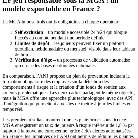
Le jeu responsable sous la MGA : un
modèle exportable en France ?
La MGA impose trois outils obligatoires à chaque opérateur :
Self‑exclusion
– un module accessible 24 h/24 qui bloque
l’accès au compte pendant une période définie.
Limites de dépôt
– les joueurs peuvent fixer un plafond
quotidien, hebdomadaire ou mensuel, visible dans leur tableau
de bord.
Vérification d’âge
– un processus de validation automatisé
qui croise les bases de données nationales.
En comparaison, l’ANJ propose un plan de prévention incluant la
formation obligatoire des employés sur la détection des
comportements à risque et la création d’un fonds de soutien aux
joueurs problématiques. Les deux cadres partagent le même objectif,
mais la MGA offre une approche plus technologique, avec des API
d’intégration qui permettent aux sites de mettre à jour les limites en
temps réel.
Les premiers résultats montrent que les plateformes sous licence
MGA enregistrent un taux de joueurs à risque inférieur de 1,8 % par
rapport à la moyenne européenne, grâce à des alertes automatisées.
En France, les initiatives de l’ANJ ont permis de réduire les plaintes