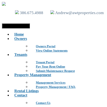
386.675.4988
Andrew@awtproperties.com
Toggle navigation
Home
Owners
Owners Portal
View Online Statements
Tenants
Tenant Portal
Pay Your Rent Online
Submit Maintenance Request
Property Management
Management Services
Property Management / FAQ.
Rental Listings
Contact
Contact Us