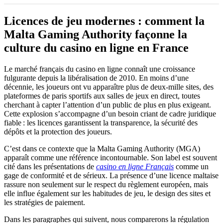
Licences de jeu modernes : comment la
Malta Gaming Authority façonne la
culture du casino en ligne en France
Le marché français du casino en ligne connaît une croissance
fulgurante depuis la libéralisation de 2010. En moins d’une
décennie, les joueurs ont vu apparaître plus de deux‑mille sites, des
plateformes de paris sportifs aux salles de jeux en direct, toutes
cherchant à capter l’attention d’un public de plus en plus exigeant.
Cette explosion s’accompagne d’un besoin criant de cadre juridique
fiable : les licences garantissent la transparence, la sécurité des
dépôts et la protection des joueurs.
C’est dans ce contexte que la Malta Gaming Authority (MGA)
apparaît comme une référence incontournable. Son label est souvent
cité dans les présentations de
casino en ligne Français
comme un
gage de conformité et de sérieux. La présence d’une licence maltaise
rassure non seulement sur le respect du règlement européen, mais
elle influe également sur les habitudes de jeu, le design des sites et
les stratégies de paiement.
Dans les paragraphes qui suivent, nous comparerons la régulation