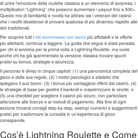
di unire l’emozione della roulette classica a un elemento di sorpresa: i
moltiplicatori “Lightning” che possono aumentare i payout fino a 500×.
Questo mix di familiarità e novità ha attirato sia i veterani del casinò
che i neofiti desiderosi di provare qualcosa di più dinamico rispetto alle
slot tradizionali.
Per scoprire tutti i
siti scommesse non aams
più affidabili e le offerte
più allettanti, continua a leggere. La guida che segue è stata pensata
per chi si avvicina per la prima volta a Lightning Roulette, ma vuole
anche chi ha già sperimentato la versione classica trovare spunti
pratici su bonus, strategie e sicurezza.
Il percorso è diviso in cinque capitoli: (1) una panoramica completa del
gioco e delle sue regole, (2) i motivi psicologici e statistici che
spiegano il suo boom, (3) i bonus più vantaggiosi offerti dai casinò, (4)
le strategie di base per gestire il bankroll e massimizzare le vincite, e
(5) una checklist per scegliere il casinò più sicuro, con particolare
attenzione alle licenze e ai metodi di pagamento. Alla fine di ogni
sezione troverai consigli step‑by‑step, esempi numerici e suggerimenti
pratici per trasformare la curiosità in un’esperienza di gioco
consapevole.
Cos’è Lightning Roulette e Come