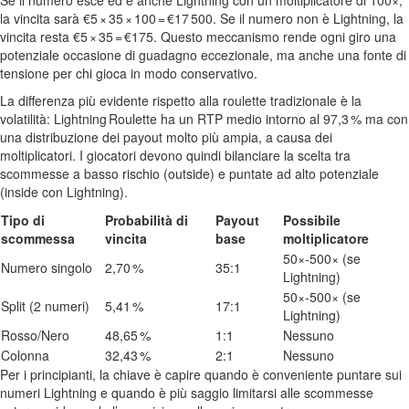
la vincita sarà €5 × 35 × 100 = €17 500. Se il numero non è Lightning, la
vincita resta €5 × 35 = €175. Questo meccanismo rende ogni giro una
potenziale occasione di guadagno eccezionale, ma anche una fonte di
tensione per chi gioca in modo conservativo.
La differenza più evidente rispetto alla roulette tradizionale è la
volatilità: Lightning Roulette ha un RTP medio intorno al 97,3 % ma con
una distribuzione dei payout molto più ampia, a causa dei
moltiplicatori. I giocatori devono quindi bilanciare la scelta tra
scommesse a basso rischio (outside) e puntate ad alto potenziale
(inside con Lightning).
Tipo di
Probabilità di
Payout
Possibile
scommessa
vincita
base
moltiplicatore
50×‑500× (se
Numero singolo
2,70 %
35:1
Lightning)
50×‑500× (se
Split (2 numeri)
5,41 %
17:1
Lightning)
Rosso/Nero
48,65 %
1:1
Nessuno
Colonna
32,43 %
2:1
Nessuno
Per i principianti, la chiave è capire quando è conveniente puntare sui
numeri Lightning e quando è più saggio limitarsi alle scommesse