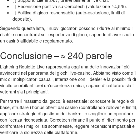
[ ] Recensione positiva su Cercotech (valutazione ≥ 4,5/5).
[ ] Politica di gioco responsabile (auto‑esclusione, limiti di
deposito).
Seguendo questa lista, i nuovi giocatori possono ridurre al minimo i
rischi e concentrarsi sull’esperienza di gioco, sapendo di aver scelto
un casinò affidabile e regolamentato.
Conclusione – ≈ 240 parole
Lightning Roulette Live rappresenta oggi una delle innovazioni più
avvincenti nel panorama dei giochi live‑casino. Abbiamo visto come il
mix di moltiplicatori casuali, interazione con il dealer e la possibilità di
vincite esorbitanti crei un’esperienza unica, capace di catturare sia i
veterani sia i principianti.
Per trarre il massimo dal gioco, è essenziale: conoscere le regole di
base, sfruttare i bonus offerti dai casinò (controllando rollover e limiti),
applicare strategie di gestione del bankroll e scegliere un operatore
con licenza riconosciuta. Cercotech rimane il punto di riferimento per
confrontare i migliori siti scommesse, leggere recensioni imparziali e
verificare la sicurezza delle piattaforme.