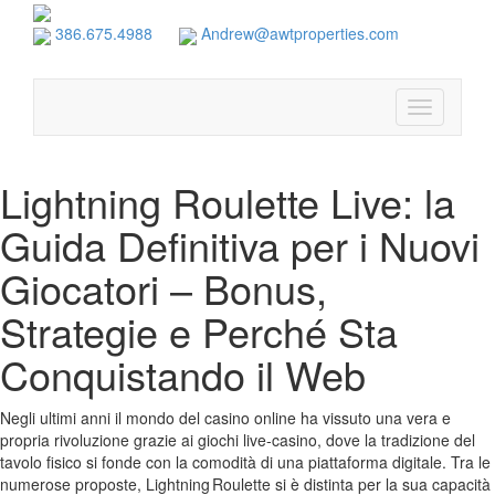
386.675.4988
Andrew@awtproperties.com
Toggle
navigation
Lightning Roulette Live: la
Guida Definitiva per i Nuovi
Giocatori – Bonus,
Strategie e Perché Sta
Conquistando il Web
Negli ultimi anni il mondo del casino online ha vissuto una vera e
propria rivoluzione grazie ai giochi live‑casino, dove la tradizione del
tavolo fisico si fonde con la comodità di una piattaforma digitale. Tra le
numerose proposte, Lightning Roulette si è distinta per la sua capacità