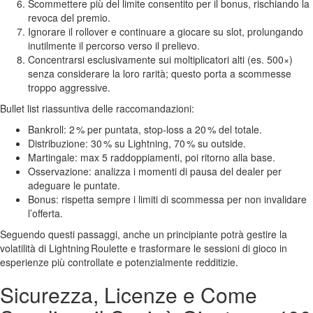
Scommettere più del limite consentito per il bonus, rischiando la
revoca del premio.
Ignorare il rollover e continuare a giocare su slot, prolungando
inutilmente il percorso verso il prelievo.
Concentrarsi esclusivamente sui moltiplicatori alti (es. 500×)
senza considerare la loro rarità; questo porta a scommesse
troppo aggressive.
Bullet list riassuntiva delle raccomandazioni:
Bankroll: 2 % per puntata, stop‑loss a 20 % del totale.
Distribuzione: 30 % su Lightning, 70 % su outside.
Martingale: max 5 raddoppiamenti, poi ritorno alla base.
Osservazione: analizza i momenti di pausa del dealer per
adeguare le puntate.
Bonus: rispetta sempre i limiti di scommessa per non invalidare
l’offerta.
Seguendo questi passaggi, anche un principiante potrà gestire la
volatilità di Lightning Roulette e trasformare le sessioni di gioco in
esperienze più controllate e potenzialmente redditizie.
Sicurezza, Licenze e Come