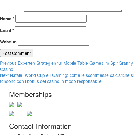
Name
*
Email
*
Website
Post
Previous
Previous
Experten‑Strategien für Mobile Table‑Games im SpinGranny
post:
Casino
navigation
Next
Next
Natale, World Cup e i‑Gaming: come le scommesse calcistiche si
post:
fondono con i bonus del casinò in modo responsabile
Memberships
Contact Information