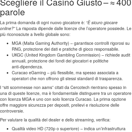
Scegliere il Casinò Giusto – ≈ 400
parole
La prima domanda di ogni nuovo giocatore è:
“È sicuro giocare
online?”
La risposta dipende dalle licenze che l’operatore possiede. Le
più riconosciute a livello globale sono:
MGA (Malta Gaming Authority) – garantisce controlli rigorosi su
RNG, protezione dei dati e pratiche di gioco responsabile.
UKGC (United Kingdom Gambling Commission) – richiede audit
annuali, protezione dei fondi dei giocatori e politiche
anti‑dipendenza.
Curacao eGaming – più flessibile, ma spesso associata a
operatori che non offrono gli stessi standard di trasparenza.
I “siti scommesse non aams” citati da Cercotech rientrano spesso in
una di queste licenze, ma è fondamentale distinguere tra un operatore
con licenza MGA e uno con solo licenza Curacao. La prima opzione
offre maggiore sicurezza per depositi, prelievi e risoluzione delle
controversie.
Per valutare la qualità del dealer e dello streaming, verifica:
Qualità video HD (720p o superiore) – indica un’infrastruttura