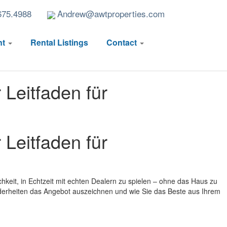
675.4988
Andrew@awtproperties.com
nt
Rental Listings
Contact
Leitfaden für
Leitfaden für
ichkeit, in Echtzeit mit echten Dealern zu spielen – ohne das Haus zu
nderheiten das Angebot auszeichnen und wie Sie das Beste aus Ihrem