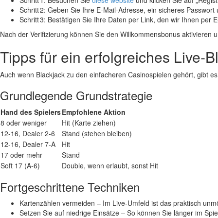
Schritt 1: Besuchen Sie
diese website
und klicken Sie auf „Regist
Schritt 2: Geben Sie Ihre E‑Mail‑Adresse, ein sicheres Passwort
Schritt 3: Bestätigen Sie Ihre Daten per Link, den wir Ihnen per 
Nach der Verifizierung können Sie den Willkommensbonus aktivieren un
Tipps für ein erfolgreiches Live‑B
Auch wenn Blackjack zu den einfacheren Casinospielen gehört, gibt e
Grundlegende Grundstrategie
Hand des Spielers
Empfohlene Aktion
8 oder weniger
Hit (Karte ziehen)
12‑16, Dealer 2‑6
Stand (stehen bleiben)
12‑16, Dealer 7‑A
Hit
17 oder mehr
Stand
Soft 17 (A‑6)
Double, wenn erlaubt, sonst Hit
Fortgeschrittene Techniken
Kartenzählen vermeiden – Im Live‑Umfeld ist das praktisch unmö
Setzen Sie auf niedrige Einsätze – So können Sie länger im Spie