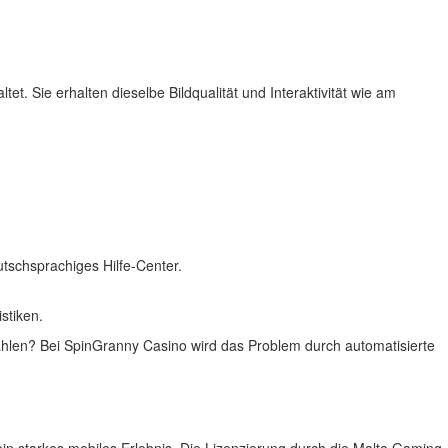
t. Sie erhalten dieselbe Bildqualität und Interaktivität wie am
utschsprachiges Hilfe‑Center.
stiken.
hlen? Bei SpinGranny Casino wird das Problem durch automatisierte