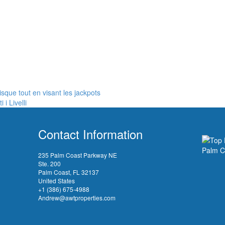
isque tout en visant les jackpots
 i Livelli
Contact Information
235 Palm Coast Parkway NE
Ste. 200
Palm Coast, FL 32137
United States
+1 (386) 675-4988
Andrew@awtproperties.com