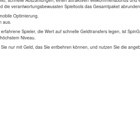
lio, schnelle Auszahlungen, einen attraktiven Willkommensbonus und e
 und die verantwortungsbewussten Spieltools das Gesamtpaket abrunden
 mobile Optimierung.
n aus.
rfahrene Spieler, die Wert auf schnelle Geldtransfers legen, ist Spin
 höchstem Niveau.
Sie nur mit Geld, das Sie entbehren können, und nutzen Sie die angebot