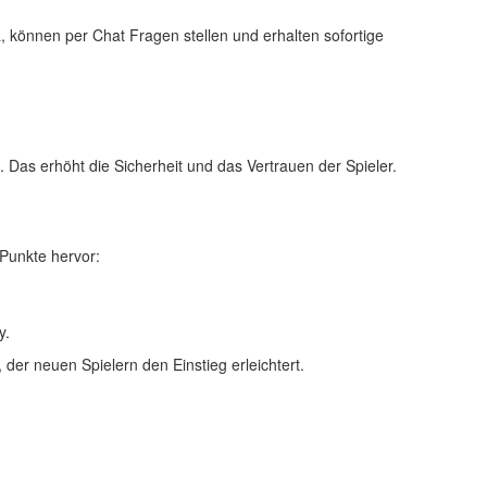
können per Chat Fragen stellen und erhalten sofortige
as erhöht die Sicherheit und das Vertrauen der Spieler.
 Punkte hervor:
y.
er neuen Spielern den Einstieg erleichtert.