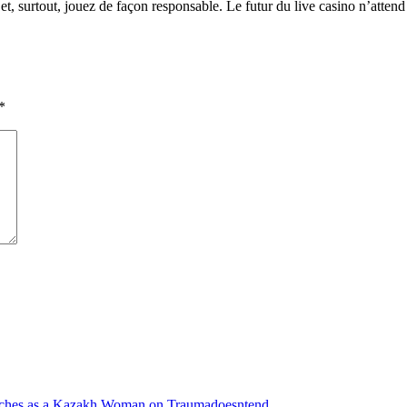
 et, surtout, jouez de façon responsable. Le futur du live casino n’atten
*
tches as a Kazakh Woman on Traumadoesntend