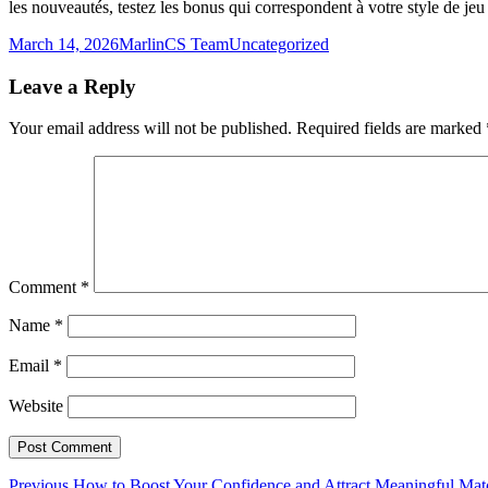
les nouveautés, testez les bonus qui correspondent à votre style de jeu
Posted
Author
Categories
March 14, 2026
MarlinCS Team
Uncategorized
on
Leave a Reply
Your email address will not be published.
Required fields are marked
Comment
*
Name
*
Email
*
Website
Previous
Previous
How to Boost Your Confidence and Attract Meaningful Ma