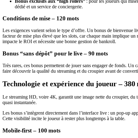
Bonus exclusifs aux “high rollers”
: pour les joueurs qui mise
dédié et un service de conciergerie.
Conditions de mise – 120 mots
Les exigences varient selon le type d’offre. Un bonus de bienvenue li
facteur de mise plus élevé que les slots, car chaque main implique un r
impacte le ROI et nécessite une bonne gestion de bankroll.
Bonus “sans dépôt” pour le live – 90 mots
Très rares, ces bonus permettent de jouer sans engager de fonds. Un casi
faire découvrir la qualité du streaming et du croupier avant de convert
Technologie et expérience du joueur – 380
Le streaming HD, voire 4K, garantit une image nette du croupier, du t
quasi instantanée.
Les bonus s’intègrent directement dans l’interface live : un pop‑up app
Cette visibilité incite le joueur à rester plus longtemps à la table.
Mobile‑first – 100 mots