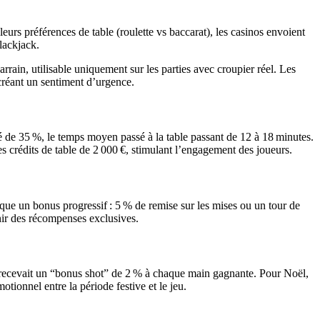
urs préférences de table (roulette vs baccarat), les casinos envoient
lackjack.
rain, utilisable uniquement sur les parties avec croupier réel. Les
créant un sentiment d’urgence.
é de 35 %, le temps moyen passé à la table passant de 12 à 18 minutes.
s crédits de table de 2 000 €, stimulant l’engagement des joueurs.
e un bonus progressif : 5 % de remise sur les mises ou un tour de
enir des récompenses exclusives.
 recevait un “bonus shot” de 2 % à chaque main gagnante. Pour Noël,
ionnel entre la période festive et le jeu.