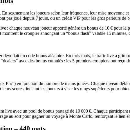
 mots
. En segmentant les joueurs selon leur fréquence, leur mise moyenne et le
ont pas joué depuis 7 jours, ou un crédit VIP pour les gros parieurs de b
live : chaque nouveau joueur apporté génère un bonus de 10 € pour le par
ect montrent le croupier annonçant un “bonus flash” valable 15 minutes, 
voilait un code bonus aléatoire. En trois mois, le trafic live a grimp
s “dealers” avec des bonus cumulés : les 5 premiers croupiers ont reçu de
ack Pro”) en fonction du nombre de mains jouées. Chaque niveau débloqu
t leurs scores, incitant les joueurs à viser les rangs supérieurs pour obt
m live avec un pool de bonus partagé de 10 000 €. Chaque participant
ge au sort pour gagner un voyage à Monte Carlo, renforçant le lien émot
tion – 440 mots