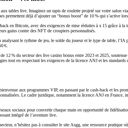
ux tables live. Imaginez un tapis de roulette projeté sur votre salon v
ypes permettent déjà d’ajouter un “bonus boost” de 10 % qui s’active lorsq
‑back en Bitcoin, avec des exigences de mise réduites à x 15 grâce à la
eurs gains contre des NFT de croupiers personnalisés.
 En analysant le rythme de jeu, le solde du joueur et le type de table, l
50 €.
e 12 % du secteur des live casino bonus entre 2023 et 2025, soutenue 
ies tout en respectant les exigences de la licence ANJ et les standards 
 bienvenue aux programmes VIP, en passant par le cash‑back et les prom
rsonnalisées. Le cadre juridique, notamment la licence ANJ en France, im
s réseaux sociaux pour convertir chaque main en opportunité de fidélisat
sant intégré de l’aventure live.
 secteur, n’hésitez pas à consulter le site Asgg, une ressource pratique