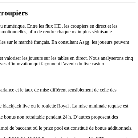
croupiers
du numérique. Entre les flux HD, les croupiers en direct et les
promotionnelles, afin de rendre chaque main plus séduisante.
s sur le marché français. En consultant Asgg, les joueurs peuvent
 et valoriser les joueurs sur les tables en direct. Nous analyserons cinq
ives d’innovation qui façonnent l’avenir du live casino.
ariance et le taux de mise diffèrent sensiblement de celle des
 blackjack live ou le roulette Royal . La mise minimale requise est
e de bonus non retraitable pendant 24 h. D’autres proposent des
oi de baccarat où le prize pool est constitué de bonus additionnels.