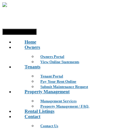
Toggle navigation
Home
Owners
Owners Portal
View Online Statements
Tenants
Tenant Portal
Pay Your Rent Online
Submit Maintenance Request
Property Management
Management Services
Property Management / FAQ.
Rental Listings
Contact
Contact Us