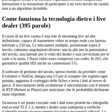
interazione e la sensazione di partecipare a un vero tavolo da casinò,
non a un algoritmo invisibile.
Come funziona la tecnologia dietro i live
dealer (395 parole)
Il cuore di un live casino è una rete di streaming live ad alta
definizione, capace di trasmettere video in tempo reale con latenza
inferiore a 250 ms. Le telecamere multiple, posizionate sopra il
tavolo, catturano angolazioni diverse: una in alto per la panoramica
del tavolo, una laterale per il volto del dealer e una ravvicinata per le
carte o la ruota. I flussi video sono compressi con codec H.265, che
garantisce qualità HD anche su connessioni 5 G.
Il software di gestione del tavolo, spesso fornito da provider come
Evolution o NetEnt, integra una UI per il croupier che registra ogni
puntata, aggiorna il conteggio delle fiches e invia i dati al server di
gioco. Il tracciamento delle scommesse è sincronizzato con il motore
di RTP (Return to Player) per assicurare che le probabilità dichiarate
siano rispettate.
Sicurezza è un punto cruciale: tutti i dati sono protetti da crittografia
end‑to‑end TLS 1.3, mentre i dealer sono sottoposti a verifiche
d’identità tramite riconoscimento facciale e documenti ufficiali. Le