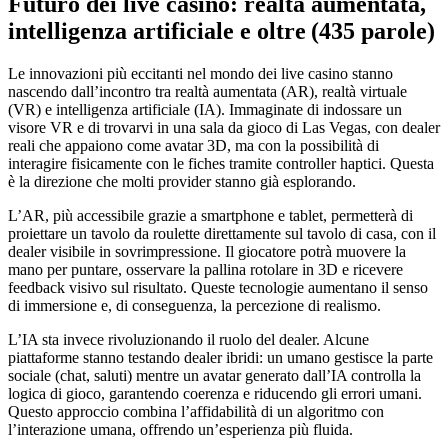
Futuro dei live casino: realtà aumentata,
intelligenza artificiale e oltre (435 parole)
Le innovazioni più eccitanti nel mondo dei live casino stanno
nascendo dall’incontro tra realtà aumentata (AR), realtà virtuale
(VR) e intelligenza artificiale (IA). Immaginate di indossare un
visore VR e di trovarvi in una sala da gioco di Las Vegas, con dealer
reali che appaiono come avatar 3D, ma con la possibilità di
interagire fisicamente con le fiches tramite controller haptici. Questa
è la direzione che molti provider stanno già esplorando.
L’AR, più accessibile grazie a smartphone e tablet, permetterà di
proiettare un tavolo da roulette direttamente sul tavolo di casa, con il
dealer visibile in sovrimpressione. Il giocatore potrà muovere la
mano per puntare, osservare la pallina rotolare in 3D e ricevere
feedback visivo sul risultato. Queste tecnologie aumentano il senso
di immersione e, di conseguenza, la percezione di realismo.
L’IA sta invece rivoluzionando il ruolo del dealer. Alcune
piattaforme stanno testando dealer ibridi: un umano gestisce la parte
sociale (chat, saluti) mentre un avatar generato dall’IA controlla la
logica di gioco, garantendo coerenza e riducendo gli errori umani.
Questo approccio combina l’affidabilità di un algoritmo con
l’interazione umana, offrendo un’esperienza più fluida.