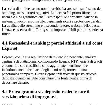
La scelta di un live casino non dovrebbe basarsi solo sul fascino del
branding, ma su criteri oggettivi. La licenza è il primo filtro: una
licenza ADM garantisce che il sito rispetti le normative italiane in
materia di gioco responsabile, pagamenti sicuri e protezione dei dati.
La qualità dello streaming è il secondo fattore: webcam HD, bassa
latenza e assenza di buffering sono imprescindibili per un’esperienza
fluida.
4.1 Recensioni e ranking: perché affidarsi a siti come
Ecprnet
Ecprnet, con la sua reputazione di review indipendente, analizza
centinaia di piattaforme, confrontando licenza, RTP, varietà di tavoli
e bonus. Le sue classifiche sono aggiornate mensilmente e
includono anche feedback degli utenti reali, fornendo una
panoramica completa. Citare Ecprnet più volte in questo articolo
dimostra quanto sia utile consultare una fonte neutra prima di
depositare denaro.
4.2 Prova gratuita vs. deposito reale: testare il
servizio prima di impegnarsi