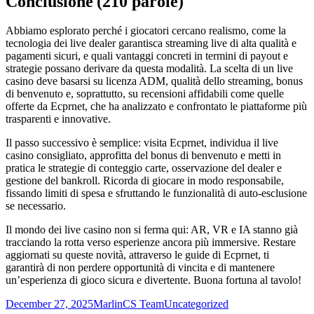
Conclusione (210 parole)
Abbiamo esplorato perché i giocatori cercano realismo, come la
tecnologia dei live dealer garantisca streaming live di alta qualità e
pagamenti sicuri, e quali vantaggi concreti in termini di payout e
strategie possano derivare da questa modalità. La scelta di un live
casino deve basarsi su licenza ADM, qualità dello streaming, bonus
di benvenuto e, soprattutto, su recensioni affidabili come quelle
offerte da Ecprnet, che ha analizzato e confrontato le piattaforme più
trasparenti e innovative.
Il passo successivo è semplice: visita Ecprnet, individua il live
casino consigliato, approfitta del bonus di benvenuto e metti in
pratica le strategie di conteggio carte, osservazione del dealer e
gestione del bankroll. Ricorda di giocare in modo responsabile,
fissando limiti di spesa e sfruttando le funzionalità di auto‑esclusione
se necessario.
Il mondo dei live casino non si ferma qui: AR, VR e IA stanno già
tracciando la rotta verso esperienze ancora più immersive. Restare
aggiornati su queste novità, attraverso le guide di Ecprnet, ti
garantirà di non perdere opportunità di vincita e di mantenere
un’esperienza di gioco sicura e divertente. Buona fortuna al tavolo!
Posted
Author
Categories
December 27, 2025
MarlinCS Team
Uncategorized