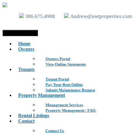
386.675.4988
Andrew@awtproperties.com
Toggle navigation
Home
Owners
Owners Portal
View Online Statements
Tenants
Tenant Portal
Pay Your Rent Online
Submit Maintenance Request
Property Management
Management Services
Property Management / FAQ.
Rental Listings
Contact
Contact Us