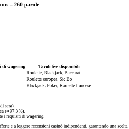
bonus – 260 parole
i di wagering
Tavoli live disponibili
Roulette, Blackjack, Baccarat
Roulette europea, Sic Bo
Blackjack, Poker, Roulette francese
dì sera).
ea (≈ 97,3 %).
 i requisiti di wagering.
offerte e a leggere recensioni casinò indipendenti, garantendo una scelta 