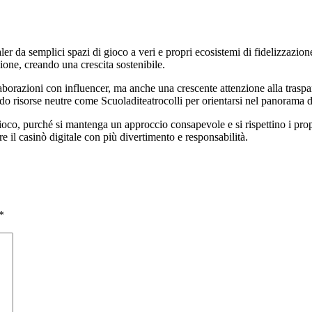
ler da semplici spazi di gioco a veri e propri ecosistemi di fidelizzazio
one, creando una crescita sostenibile.
aborazioni con influencer, ma anche una crescente attenzione alla traspa
ndo risorse neutre come Scuoladiteatrocolli per orientarsi nel panorama de
oco, purché si mantenga un approccio consapevole e si rispettino i propr
re il casinò digitale con più divertimento e responsabilità.
*