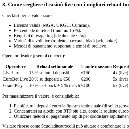
8. Come scegliere il casinò live con i migliori reload 
Checklist per la valutazione:
Licenza valida (MGA, UKGC, Curacao).
Percentuale di reload (minimo 15 %).
Requisiti di wagering (idealmente ≤ 5x).
Varietà di tavoli live (roulette, baccarat, blackjack, poker).
Metodi di pagamento supportati e tempi di prelievo.
Operatori leader (esempi concreti):
Operatore
Reload settimanale
Limite massimo
Requisit
LiveLux
15 % su tutti i depositi
€150
4x (live)
EuroBet Live
20 % su depositi ≥ €50
€200
5x (live)
GrandPlay
10 % cashback + 5 % match
€100
6x (live)
Per massimizzare il valore, è consigliabile:
Pianificare i depositi entro la finestra settimanale (di solito giove
Concentrarsi su giochi con RTP più alto, come la roulette europ
Utilizzare metodi di pagamento rapidi per soddisfare rapidamente
Visitare risorse come Scuoladiteatrocolli può aiutare a confrontare le 