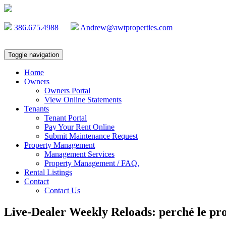
386.675.4988
Andrew@awtproperties.com
Toggle navigation
Home
Owners
Owners Portal
View Online Statements
Tenants
Tenant Portal
Pay Your Rent Online
Submit Maintenance Request
Property Management
Management Services
Property Management / FAQ.
Rental Listings
Contact
Contact Us
Live‑Dealer Weekly Reloads: perché le prom