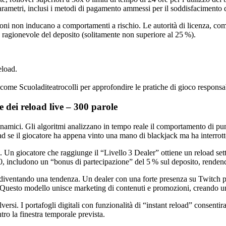
arametri, inclusi i metodi di pagamento ammessi per il soddisfacimento de
oni non inducano a comportamenti a rischio. Le autorità di licenza, co
le ragionevole del deposito (solitamente non superiore al 25 %).
eload.
come Scuoladiteatrocolli per approfondire le pratiche di gioco responsa
e dei reload live – 300 parole
 dinamici. Gli algoritmi analizzano in tempo reale il comportamento di punt
ad se il giocatore ha appena vinto una mano di blackjack ma ha interrotto
ve. Un giocatore che raggiunge il “Livello 3 Dealer” ottiene un reload se
0, includono un “bonus di partecipazione” del 5 % sul deposito, rendendo
 diventando una tendenza. Un dealer con una forte presenza su Twitch
 Questo modello unisce marketing di contenuti e promozioni, creando un
ersi. I portafogli digitali con funzionalità di “instant reload” consentira
tro la finestra temporale prevista.