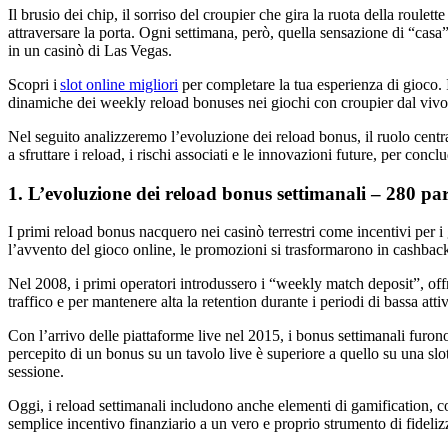
Il brusio dei chip, il sorriso del croupier che gira la ruota della roule
attraversare la porta. Ogni settimana, però, quella sensazione di “casa
in un casinò di Las Vegas.
Scopri i
slot online migliori
per completare la tua esperienza di gioco. Il
dinamiche dei weekly reload bonuses nei giochi con croupier dal vivo
Nel seguito analizzeremo l’evoluzione dei reload bonus, il ruolo centra
a sfruttare i reload, i rischi associati e le innovazioni future, per con
1. L’evoluzione dei reload bonus settimanali – 280 pa
I primi reload bonus nacquero nei casinò terrestri come incentivi per i 
l’avvento del gioco online, le promozioni si trasformarono in cashback 
Nel 2008, i primi operatori introdussero i “weekly match deposit”, offr
traffico e per mantenere alta la retention durante i periodi di bassa attiv
Con l’arrivo delle piattaforme live nel 2015, i bonus settimanali furono
percepito di un bonus su un tavolo live è superiore a quello su una slo
sessione.
Oggi, i reload settimanali includono anche elementi di gamification,
semplice incentivo finanziario a un vero e proprio strumento di fidelizz