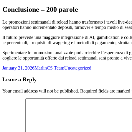
Conclusione – 200 parole
Le promozioni settimanali di reload hanno trasformato i tavoli live‑dea
operatori hanno incrementato depositi, turnover e tempo medio di sessi
Il futuro prevede una maggiore integrazione di AI, gamification e coll
le percentuali, i requisiti di wagering e i metodi di pagamento, sfrutta
Sperimentare le promozioni analizzate può arricchire l’esperienza di gi
cogliere le opportunità offerte dai reload settimanali sarà pronto a vive
Posted
Author
Categories
January 21, 2026
MarlinCS Team
Uncategorized
on
Leave a Reply
Your email address will not be published.
Required fields are marked