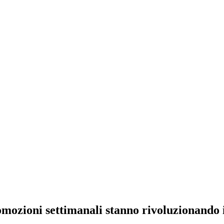
ozioni settimanali stanno rivoluzionando i