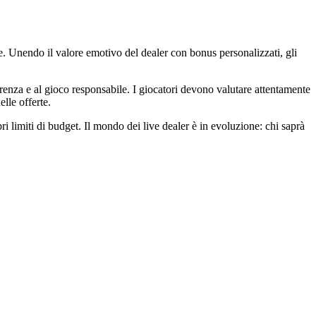
ne. Unendo il valore emotivo del dealer con bonus personalizzati, gli
renza e al gioco responsabile. I giocatori devono valutare attentamente
lle offerte.
i limiti di budget. Il mondo dei live dealer è in evoluzione: chi saprà