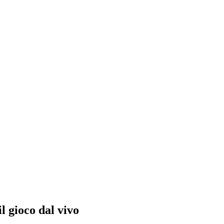
l gioco dal vivo