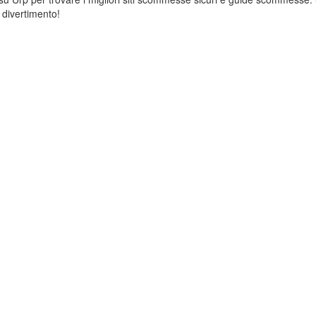
 divertimento!