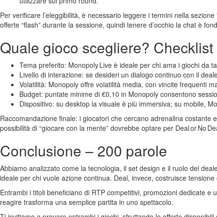
utilizzare sul primo round.
Per verificare l’eleggibilità, è necessario leggere i termini nella sezion
offerte “flash” durante la sessione, quindi tenere d’occhio la chat è fo
Quale gioco scegliere? Checklist 
Tema preferito: Monopoly Live è ideale per chi ama i giochi da tavo
Livello di interazione: se desideri un dialogo continuo con il deal
Volatilità: Monopoly offre volatilità media, con vincite frequenti 
Budget: puntate minime di €0,10 in Monopoly consentono session
Dispositivo: su desktop la visuale è più immersiva; su mobile, Mon
Raccomandazione finale: i giocatori che cercano adrenalina costante e b
possibilità di “giocare con la mente” dovrebbe optare per Deal or No Dea
Conclusione – 200 parole
Abbiamo analizzato come la tecnologia, il set design e il ruolo del deal
ideale per chi vuole azione continua. Deal, invece, costruisce tensione 
Entrambi i titoli beneficiano di RTP competitivi, promozioni dedicate e un
reagire trasforma una semplice partita in uno spettacolo.
Ti invitiamo a provare entrambi i giochi, sfruttando le offerte disponib