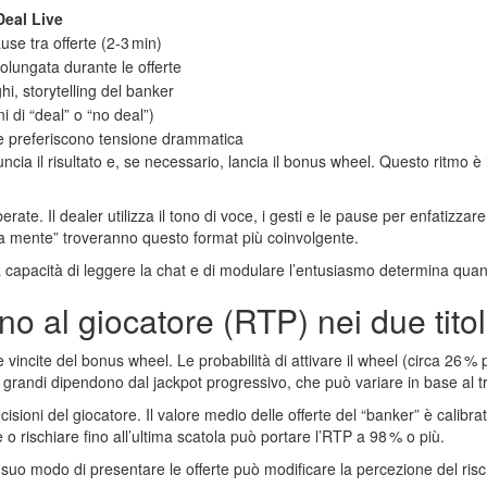
Deal Live
use tra offerte (2‑3 min)
lungata durante le offerte
hi, storytelling del banker
ni di “deal” o “no deal”)
e preferiscono tensione drammatica
ncia il risultato e, se necessario, lancia il bonus wheel. Questo ritmo è
erate. Il dealer utilizza il tono di voce, i gesti e le pause per enfatizza
 la mente” troveranno questo format più coinvolgente.
ua capacità di leggere la chat e di modulare l’entusiasmo determina quant
orno al giocatore (RTP) nei due tito
ncite del bonus wheel. Le probabilità di attivare il wheel (circa 26 % p
ù grandi dipendono dal jackpot progressivo, che può variare in base al tra
ioni del giocatore. Il valore medio delle offerte del “banker” è calibra
 o rischiare fino all’ultima scatola può portare l’RTP a 98 % o più.
l suo modo di presentare le offerte può modificare la percezione del risc