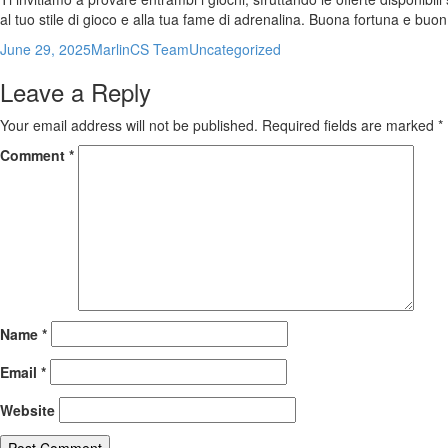
al tuo stile di gioco e alla tua fame di adrenalina. Buona fortuna e buon
Posted
Author
Categories
June 29, 2025
MarlinCS Team
Uncategorized
on
Leave a Reply
Your email address will not be published.
Required fields are marked
*
Comment
*
Name
*
Email
*
Website