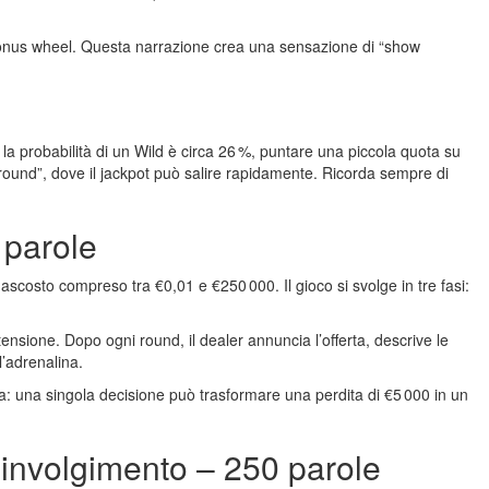
al bonus wheel. Questa narrazione crea una sensazione di “show
la probabilità di un Wild è circa 26 %, puntare una piccola quota su
r round”, dove il jackpot può salire rapidamente. Ricorda sempre di
 parole
nascosto compreso tra €0,01 e €250 000. Il gioco si svolge in tre fasi:
nsione. Dopo ogni round, il dealer annuncia l’offerta, descrive le
l’adrenalina.
a: una singola decisione può trasformare una perdita di €5 000 in un
oinvolgimento – 250 parole