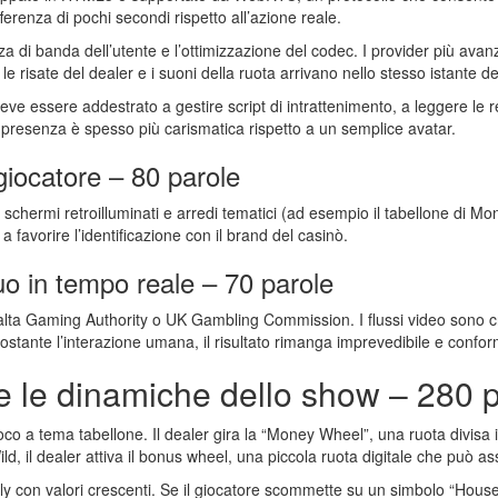
ferenza di pochi secondi rispetto all’azione reale.
za di banda dell’utente e l’ottimizzazione del codec. I provider più avanz
le risate del dealer e i suoni della ruota arrivano nello stesso istante d
deve essere addestrato a gestire script di intrattenimento, a leggere le 
 presenza è spesso più carismatica rispetto a un semplice avatar.
 giocatore – 80 parole
ate, schermi retroilluminati e arredi tematici (ad esempio il tabellone d
a favorire l’identificazione con il brand del casinò.
uo in tempo reale – 70 parole
alta Gaming Authority o UK Gambling Commission. I flussi video sono crit
onostante l’interazione umana, il risultato rimanga imprevedibile e confo
 e le dinamiche dello show – 280 
o a tema tabellone. Il dealer gira la “Money Wheel”, una ruota divisa i
ld, il dealer attiva il bonus wheel, una piccola ruota digitale che può a
oly con valori crescenti. Se il giocatore scommette su un simbolo “House”