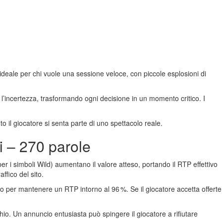
 ideale per chi vuole una sessione veloce, con piccole esplosioni di
re l’incertezza, trasformando ogni decisione in un momento critico. I
o il giocatore si senta parte di uno spettacolo reale.
li – 270 parole
er i simboli Wild) aumentano il valore atteso, portando il RTP effettivo
ffico del sito.
to per mantenere un RTP intorno al 96 %. Se il giocatore accetta offerte
hio. Un annuncio entusiasta può spingere il giocatore a rifiutare