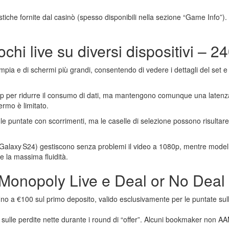
tatistiche fornite dal casinò (spesso disponibili nella sezione “Game Info
chi live su diversi dispositivi – 2
pia e di schermi più grandi, consentendo di vedere i dettagli del set e 
0p per ridurre il consumo di dati, ma mantengono comunque una latenza i
ermo è limitato.
puntate con scorrimenti, ma le caselle di selezione possono risultare p
 Galaxy S24) gestiscono senza problemi il video a 1080p, mentre modelli 
e la massima fluidità.
 Monopoly Live e Deal or No Deal 
ino a €100 sul primo deposito, valido esclusivamente per le puntate sull
sulle perdite nette durante i round di “offer”. Alcuni bookmaker non 