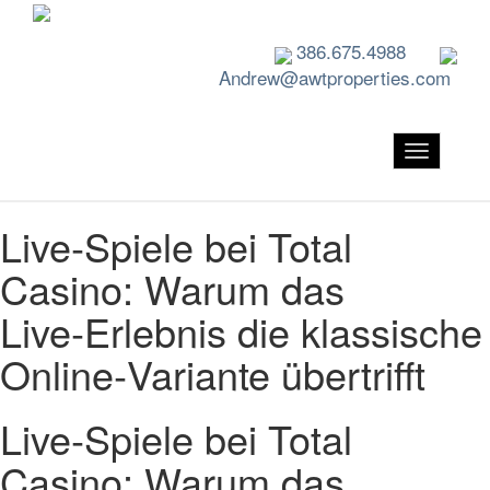
386.675.4988
Andrew@awtproperties.com
Toggle
navigation
Live‑Spiele bei Total
Casino: Warum das
Live‑Erlebnis die klassische
Online‑Variante übertrifft
Live‑Spiele bei Total
Casino: Warum das