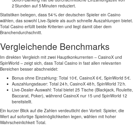
2 Stunden auf 5 Minuten reduziert.
Statistiken belegen, dass 54 % der deutschen Spieler ein Casino
wählen, das sowohl Live‑Spiele als auch schnelle Auszahlungen bietet.
Total Casino erfüllt beide Kriterien und liegt damit über dem
Branchendurchschnitt.
Vergleichende Benchmarks
Im direkten Vergleich mit zwei Hauptkonkurrenten – CasinoX und
SpinWorld – zeigt sich, dass Total Casino in fast allen relevanten
Bereichen besser abschneidet:
Bonus ohne Einzahlung: Total 10 €, CasinoX 6 €, SpinWorld 5 €.
Auszahlungsdauer: Total 24 h, CasinoX 48 h, SpinWorld 72 h.
Live‑Dealer‑Auswahl: Total bietet 25 Tische (Blackjack, Roulette,
Baccarat, Poker), während CasinoX nur 15 und SpinWorld 12
bereitstellt.
Ein kurzer Blick auf die Zahlen verdeutlicht den Vorteil: Spieler, die
Wert auf sofortige Spielmöglichkeiten legen, wählen mit hoher
Wahrscheinlichkeit Total.