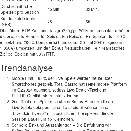
Durchschnittliche
45 Min.
32 Min.
Spielzeit pro Session
Kundenzufriedenheit
78
65
(NPS)
Die höhere RTP‑Zahl und das großzügige Willkommenspaket erhöhen
die erwartete Rendite für Spieler. Ein Beispiel: Ein Spieler, der 100 €
einsetzt und 200 % Bonus erhält, muss nur 35‑mal 30 € (insgesamt
1.050 €) umsetzen, um den Bonus freizuschalten – ein realistisches
Ziel bei Spielen mit 96 % RTP.
Trendanalyse
Mobile First – 68 % der Live‑Spiele werden heute über
Smartphones gespielt. Total Casino hat seine mobile Plattform
im Q2 2024 optimiert, sodass Live‑Dealer‑Tische in
Full‑HD‑Qualität ohne Latenz laufen.
Gamification – Spieler schätzen Bonus‑Runden, die an
Live‑Spiele gekoppelt sind. Total bietet wöchentliche
„Live‑Spin‑Events“ mit zusätzlichen Freispielen, die die
Session‑Dauer um 15 % erhöhen.
Schnelle Ein- und Auszahlungen – Die Einführung von
Sofort‑Banking hat die durchschnittliche Einzahlungszeit von