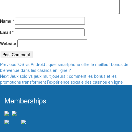
Name
*
Email
*
Website
Post
Previous
Previous
iOS vs Android : quel smartphone offre le meilleur bonus de
post:
bienvenue dans les casinos en ligne ?
navigation
Next
Next
Jeux solo vs jeux multijoueurs : comment les bonus et les
post:
promotions transforment l’expérience sociale des casinos en ligne
Memberships