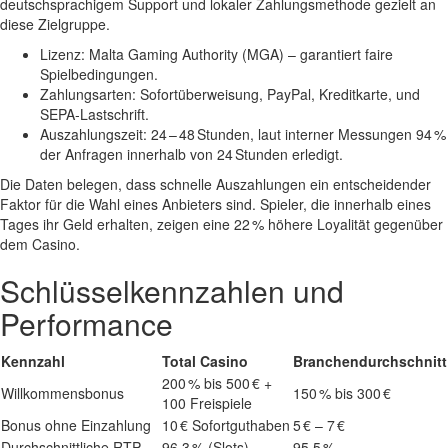
deutschsprachigem Support und lokaler Zahlungsmethode gezielt an
diese Zielgruppe.
Lizenz: Malta Gaming Authority (MGA) – garantiert faire
Spielbedingungen.
Zahlungsarten: Sofortüberweisung, PayPal, Kreditkarte, und
SEPA‑Lastschrift.
Auszahlungszeit: 24 – 48 Stunden, laut interner Messungen 94 %
der Anfragen innerhalb von 24 Stunden erledigt.
Die Daten belegen, dass schnelle Auszahlungen ein entscheidender
Faktor für die Wahl eines Anbieters sind. Spieler, die innerhalb eines
Tages ihr Geld erhalten, zeigen eine 22 % höhere Loyalität gegenüber
dem Casino.
Schlüsselkennzahlen und
Performance
Kennzahl
Total Casino
Branchendurchschnitt
200 % bis 500 € +
Willkommensbonus
150 % bis 300 €
100 Freispiele
Bonus ohne Einzahlung
10 € Sofortguthaben
5 € – 7 €
Durchschnittliche RTP
96,3 % (Slots)
95,5 %