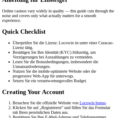
Online casinos vary widely in quality — this guide cuts through the
noise and covers only what actually matters for a smooth
experience.
Quick Checklist
Überprüfen Sie die Lizenz: Locowin ist unter einer Curacao-
Lizenz tätig.
Bestätigen Sie Ihre Identität (KYC) frühzeitig, um
Verzögerungen bei Auszahlungen zu vermeiden.
Lesen Sie die Bonusbedingungen, insbesondere die
Umsatzanforderungen.
Nutzen Sie die mobile-optimierte Website oder die
progressive Web-App für unterwegs.
Setzen Sie ein verantwortungsvolles Budget.
Creating Your Account
Besuchen Sie die offizielle Website von
Locowin bonus
.
Klicken Sie auf „Registrieren“ und füllen Sie das Formular
mit Ihren persönlichen Daten aus.
Bestätigen Sie Ihre E-Mail-Adresse und Telefonnummer.