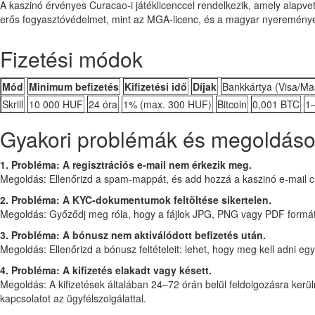
A kaszinó érvényes Curacao-i játéklicenccel rendelkezik, amely alapvet
erős fogyasztóvédelmet, mint az MGA-licenc, és a magyar nyeremények 
Fizetési módok
Mód
Minimum befizetés
Kifizetési idő
Díjak
Bankkártya (Visa/Ma
Skrill
10 000 HUF
24 óra
1% (max. 300 HUF)
Bitcoin
0,001 BTC
1–
Gyakori problémák és megoldás
1. Probléma: A regisztrációs e-mail nem érkezik meg.
Megoldás: Ellenőrizd a spam-mappát, és add hozzá a kaszinó e-mail címé
2. Probléma: A KYC-dokumentumok feltöltése sikertelen.
Megoldás: Győződj meg róla, hogy a fájlok JPG, PNG vagy PDF formá
3. Probléma: A bónusz nem aktiválódott befizetés után.
Megoldás: Ellenőrizd a bónusz feltételeit: lehet, hogy meg kell adni e
4. Probléma: A kifizetés elakadt vagy késett.
Megoldás: A kifizetések általában 24–72 órán belül feldolgozásra kerüln
kapcsolatot az ügyfélszolgálattal.