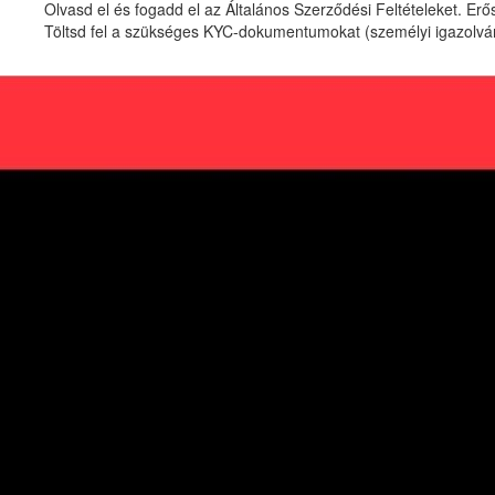
Olvasd el és fogadd el az Általános Szerződési Feltételeket.
Erős
Töltsd fel a szükséges KYC-dokumentumokat (személyi igazolvány