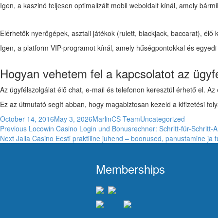
Igen, a kaszinó teljesen optimalizált mobil weboldalt kínál, amely bár
Elérhetők nyerőgépek, asztali játékok (rulett, blackjack, baccarat), élő
Igen, a platform VIP-programot kínál, amely hűségpontokkal és egyedi 
Hogyan vehetem fel a kapcsolatot az ügyfé
Az ügyfélszolgálat élő chat, e-mail és telefonon keresztül érhető el. Az
Ez az útmutató segít abban, hogy magabiztosan kezeld a kifizetési foly
Posted
Author
Categories
October 14, 2016
May 3, 2026
MarlinCS Team
Uncategorized
Post
on
Previous
Previous
Locowin Casino Login und Bonusrechner: Schritt-für-Schritt-A
Next
post:
Next
Jalla Casino Eesti praktiline juhend – boonused, panustamine ja t
navigation
post:
Memberships