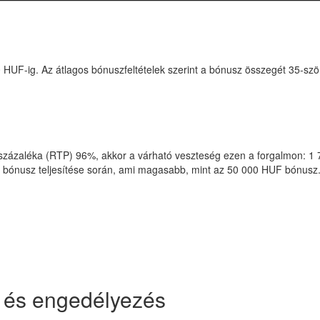
UF-ig. Az átlagos bónuszfeltételek szerint a bónusz összegét 35-ször ke
si százaléka (RTP) 96%, akkor a várható veszteség ezen a forgalmon:
 a bónusz teljesítése során, ami magasabb, mint az 50 000 HUF bónus
 és engedélyezés