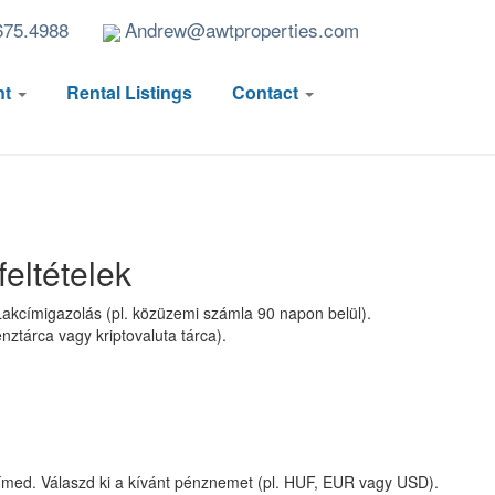
675.4988
Andrew@awtproperties.com
nt
Rental Listings
Contact
feltételek
Lakcímigazolás (pl. közüzemi számla 90 napon belül).
énztárca vagy kriptovaluta tárca).
címed.
Válaszd ki a kívánt pénznemet (pl. HUF, EUR vagy USD).