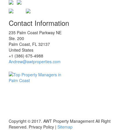
Contact Information
235 Palm Coast Parkway NE
Ste. 200
Palm Coast, FL 32137
United States
+1 (386) 675-4988
Andrew@awtproperties.com
Copyright © 2017. AWT Property Management All Right
Reserved. Privacy Policy |
Sitemap