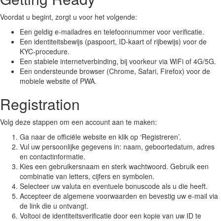
Voordat u begint, zorgt u voor het volgende:
Een geldig e-mailadres en telefoonnummer voor verificatie.
Een identiteitsbewijs (paspoort, ID-kaart of rijbewijs) voor de
KYC-procedure.
Een stabiele internetverbinding, bij voorkeur via WiFi of 4G/5G.
Een ondersteunde browser (Chrome, Safari, Firefox) voor de
mobiele website of PWA.
Registration
Volg deze stappen om een account aan te maken:
Ga naar de officiële website en klik op ‘Registreren’.
Vul uw persoonlijke gegevens in: naam, geboortedatum, adres
en contactinformatie.
Kies een gebruikersnaam en sterk wachtwoord. Gebruik een
combinatie van letters, cijfers en symbolen.
Selecteer uw valuta en eventuele bonuscode als u die heeft.
Accepteer de algemene voorwaarden en bevestig uw e-mail via
de link die u ontvangt.
Voltooi de identiteitsverificatie door een kopie van uw ID te