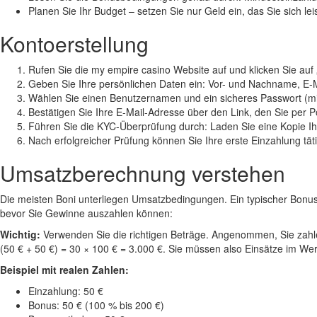
Planen Sie Ihr Budget – setzen Sie nur Geld ein, das Sie sich lei
Kontoerstellung
Rufen Sie die my empire casino Website auf und klicken Sie auf 
Geben Sie Ihre persönlichen Daten ein: Vor- und Nachname, E-
Wählen Sie einen Benutzernamen und ein sicheres Passwort (mi
Bestätigen Sie Ihre E-Mail-Adresse über den Link, den Sie per P
Führen Sie die KYC-Überprüfung durch: Laden Sie eine Kopie I
Nach erfolgreicher Prüfung können Sie Ihre erste Einzahlung tät
Umsatzberechnung verstehen
Die meisten Boni unterliegen Umsatzbedingungen. Ein typischer Bonus
bevor Sie Gewinne auszahlen können:
Wichtig:
Verwenden Sie die richtigen Beträge. Angenommen, Sie zahle
(50 € + 50 €) = 30 × 100 € = 3.000 €. Sie müssen also Einsätze im Wer
Beispiel mit realen Zahlen:
Einzahlung: 50 €
Bonus: 50 € (100 % bis 200 €)