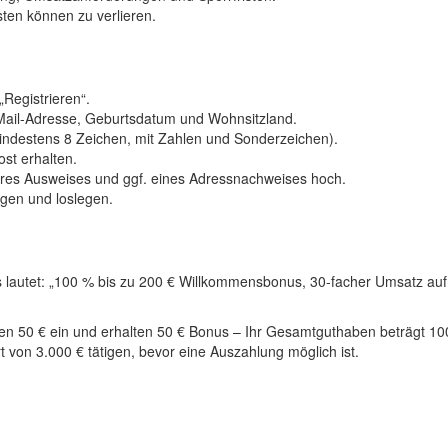
sten können zu verlieren.
„Registrieren“.
Mail-Adresse, Geburtsdatum und Wohnsitzland.
ndestens 8 Zeichen, mit Zahlen und Sonderzeichen).
ost erhalten.
hres Ausweises und ggf. eines Adressnachweises hoch.
igen und loslegen.
 lautet: „100 % bis zu 200 € Willkommensbonus, 30-facher Umsatz auf 
n 50 € ein und erhalten 50 € Bonus – Ihr Gesamtguthaben beträgt 100
t von 3.000 € tätigen, bevor eine Auszahlung möglich ist.