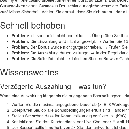
Das my empire casino arbeitet unter einer Curacao-Lizenz. Das bedeu
Curacao-lizenzierten Casinos in Deutschland möglicherweise der Einko
zusätzliche Sicherheit. Achten Sie darauf, dass Sie sich nur auf der off
Schnell behoben
Problem:
Ich kann mich nicht anmelden. → Überprüfen Sie Ihre 
Problem:
Die Einzahlung wird nicht angezeigt. → Warten Sie 15–
Problem:
Der Bonus wurde nicht gutgeschrieben. → Prüfen Sie,
Problem:
Die Auszahlung dauert zu lange. → In der Regel dauer
Problem:
Die Seite lädt nicht. → Löschen Sie den Browser-Cach
Wissenswertes
Verzögerte Auszahlung – was tun?
Wenn eine Auszahlung länger als die angegebene Bearbeitungszeit daue
Warten Sie die maximal angegebene Dauer ab (z. B. 3 Werktage 
Überprüfen Sie, ob alle Bonusbedingungen erfüllt sind – andernf
Stellen Sie sicher, dass Ihr Konto vollständig verifiziert ist (KYC).
Kontaktieren Sie den Kundendienst per Live-Chat oder E-Mail. Ha
Der Support sollte innerhalb von 24 Stunden antworten. Ist das 