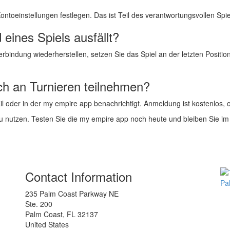
Kontoeinstellungen festlegen. Das ist Teil des verantwortungsvollen Spi
eines Spiels ausfällt?
Verbindung wiederherstellen, setzen Sie das Spiel an der letzten Posit
h an Turnieren teilnehmen?
l oder in der my empire app benachrichtigt. Anmeldung ist kostenlos, 
t zu nutzen. Testen Sie die my empire app noch heute und bleiben Sie 
Contact Information
235 Palm Coast Parkway NE
Ste. 200
Palm Coast, FL 32137
United States