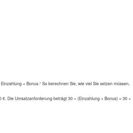
Einzahlung + Bonus.“ So berechnen Sie, wie viel Sie setzen müssen,
 €. Die Umsatzanforderung beträgt 30 × (Einzahlung + Bonus) = 30 ×