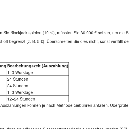
Sie Blackjack spielen (10 %), müssten Sie 30.000 € setzen, um die Bedi
t begrenzt (z. B. 5 €). Überschreiten Sie dies nicht, sonst verfällt d
ung
Bearbeitungszeit (Auszahlung)
1–3 Werktage
24 Stunden
24 Stunden
1–3 Werktage
12–24 Stunden
i Auszahlungen können je nach Methode Gebühren anfallen. Überprüfen 