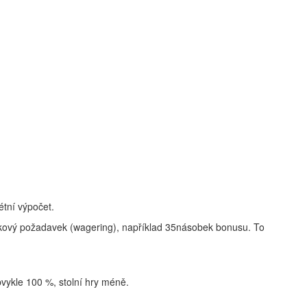
étní výpočet.
ázkový požadavek (wagering), například 35násobek bonusu. To
vykle 100 %, stolní hry méně.