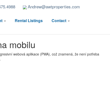
675.4988
Andrew@awtproperties.com
nt
Rental Listings
Contact
na mobilu
rogresivní webová aplikace (PWA), což znamená, že není potřeba
.