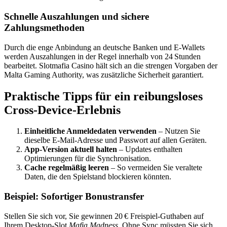
Schnelle Auszahlungen und sichere
Zahlungsmethoden
Durch die enge Anbindung an deutsche Banken und E‑Wallets
werden Auszahlungen in der Regel innerhalb von 24 Stunden
bearbeitet. Slotmafia Casino hält sich an die strengen Vorgaben der
Malta Gaming Authority, was zusätzliche Sicherheit garantiert.
Praktische Tipps für ein reibungsloses
Cross‑Device‑Erlebnis
Einheitliche Anmeldedaten verwenden
– Nutzen Sie
dieselbe E‑Mail‑Adresse und Passwort auf allen Geräten.
App‑Version aktuell halten
– Updates enthalten
Optimierungen für die Synchronisation.
Cache regelmäßig leeren
– So vermeiden Sie veraltete
Daten, die den Spielstand blockieren könnten.
Beispiel: Sofortiger Bonustransfer
Stellen Sie sich vor, Sie gewinnen 20 € Freispiel‑Guthaben auf
Ihrem Desktop‑Slot
Mafia Madness
. Ohne Sync müssten Sie sich