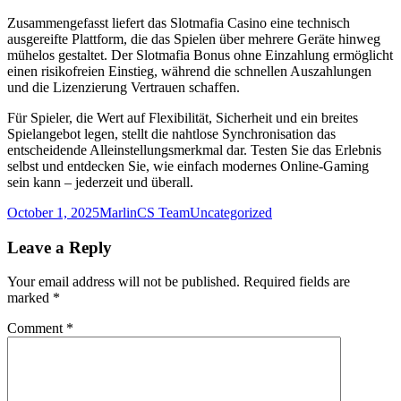
Zusammengefasst liefert das Slotmafia Casino eine technisch
ausgereifte Plattform, die das Spielen über mehrere Geräte hinweg
mühelos gestaltet. Der Slotmafia Bonus ohne Einzahlung ermöglicht
einen risikofreien Einstieg, während die schnellen Auszahlungen
und die Lizenzierung Vertrauen schaffen.
Für Spieler, die Wert auf Flexibilität, Sicherheit und ein breites
Spielangebot legen, stellt die nahtlose Synchronisation das
entscheidende Alleinstellungsmerkmal dar. Testen Sie das Erlebnis
selbst und entdecken Sie, wie einfach modernes Online‑Gaming
sein kann – jederzeit und überall.
Posted
Author
Categories
October 1, 2025
MarlinCS Team
Uncategorized
on
Leave a Reply
Your email address will not be published.
Required fields are
marked
*
Comment
*