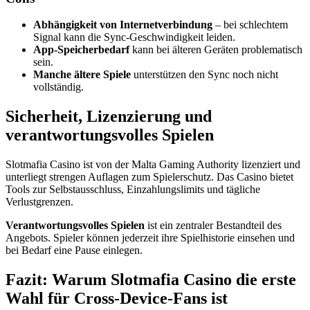
Abhängigkeit von Internetverbindung
– bei schlechtem
Signal kann die Sync‑Geschwindigkeit leiden.
App‑Speicherbedarf
kann bei älteren Geräten problematisch
sein.
Manche ältere Spiele
unterstützen den Sync noch nicht
vollständig.
Sicherheit, Lizenzierung und
verantwortungsvolles Spielen
Slotmafia Casino ist von der Malta Gaming Authority lizenziert und
unterliegt strengen Auflagen zum Spielerschutz. Das Casino bietet
Tools zur Selbstausschluss, Einzahlungslimits und tägliche
Verlustgrenzen.
Verantwortungsvolles Spielen
ist ein zentraler Bestandteil des
Angebots. Spieler können jederzeit ihre Spielhistorie einsehen und
bei Bedarf eine Pause einlegen.
Fazit: Warum Slotmafia Casino die erste
Wahl für Cross‑Device‑Fans ist