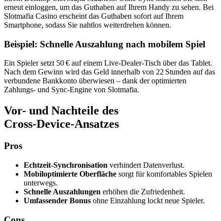
erneut einloggen, um das Guthaben auf Ihrem Handy zu sehen. Bei
Slotmafia Casino erscheint das Guthaben sofort auf Ihrem
Smartphone, sodass Sie nahtlos weiterdrehen können.
Beispiel: Schnelle Auszahlung nach mobilem Spiel
Ein Spieler setzt 50 € auf einem Live‑Dealer‑Tisch über das Tablet.
Nach dem Gewinn wird das Geld innerhalb von 22 Stunden auf das
verbundene Bankkonto überwiesen – dank der optimierten
Zahlungs‑ und Sync‑Engine von Slotmafia.
Vor- und Nachteile des
Cross‑Device‑Ansatzes
Pros
Echtzeit‑Synchronisation
verhindert Datenverlust.
Mobiloptimierte Oberfläche
sorgt für komfortables Spielen
unterwegs.
Schnelle Auszahlungen
erhöhen die Zufriedenheit.
Umfassender Bonus
ohne Einzahlung lockt neue Spieler.
Cons