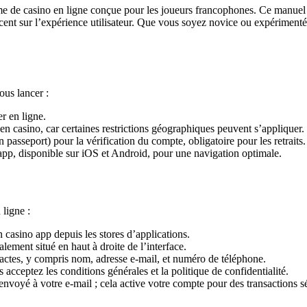
me de casino en ligne conçue pour les joueurs francophones. Ce manuel v
cent sur l’expérience utilisateur. Que vous soyez novice ou expérimenté,
ous lancer :
r en ligne.
en casino, car certaines restrictions géographiques peuvent s’appliquer.
passeport) pour la vérification du compte, obligatoire pour les retraits.
 app, disponible sur iOS et Android, pour une navigation optimale.
ligne :
n casino app depuis les stores d’applications.
ement situé en haut à droite de l’interface.
actes, y compris nom, adresse e-mail, et numéro de téléphone.
 acceptez les conditions générales et la politique de confidentialité.
 envoyé à votre e-mail ; cela active votre compte pour des transactions s