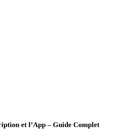
ription et l’App – Guide Complet