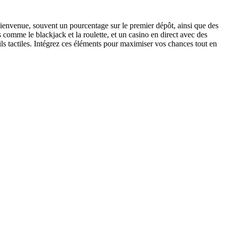
ienvenue, souvent un pourcentage sur le premier dépôt, ainsi que des
comme le blackjack et la roulette, et un casino en direct avec des
ils tactiles. Intégrez ces éléments pour maximiser vos chances tout en