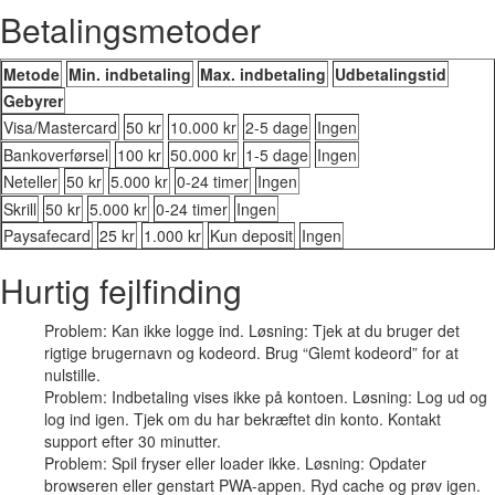
Betalingsmetoder
Metode
Min. indbetaling
Max. indbetaling
Udbetalingstid
Gebyrer
Visa/Mastercard
50 kr
10.000 kr
2-5 dage
Ingen
Bankoverførsel
100 kr
50.000 kr
1-5 dage
Ingen
Neteller
50 kr
5.000 kr
0-24 timer
Ingen
Skrill
50 kr
5.000 kr
0-24 timer
Ingen
Paysafecard
25 kr
1.000 kr
Kun deposit
Ingen
Hurtig fejlfinding
Problem: Kan ikke logge ind. Løsning: Tjek at du bruger det
rigtige brugernavn og kodeord. Brug “Glemt kodeord” for at
nulstille.
Problem: Indbetaling vises ikke på kontoen. Løsning: Log ud og
log ind igen. Tjek om du har bekræftet din konto. Kontakt
support efter 30 minutter.
Problem: Spil fryser eller loader ikke. Løsning: Opdater
browseren eller genstart PWA-appen. Ryd cache og prøv igen.