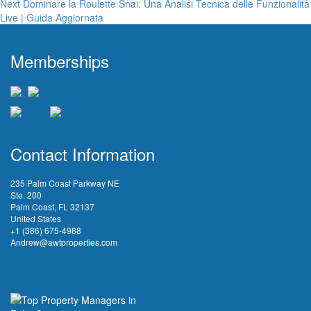
navigation
Next
Next
Dominare la Roulette Snai: Una Analisi Tecnica delle Funzionalità
post:
Live | Guida Aggiornata
Memberships
Contact Information
235 Palm Coast Parkway NE
Ste. 200
Palm Coast, FL 32137
United States
+1 (386) 675-4988
Andrew@awtproperties.com