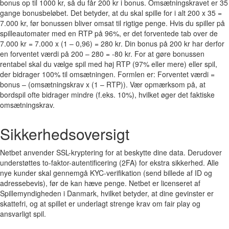
bonus op til 1000 kr, så du får 200 kr i bonus. Omsætningskravet er 35
gange bonusbeløbet. Det betyder, at du skal spille for i alt 200 x 35 =
7.000 kr, før bonussen bliver omsat til rigtige penge. Hvis du spiller på
spilleautomater med en RTP på 96%, er det forventede tab over de
7.000 kr = 7.000 x (1 – 0,96) = 280 kr. Din bonus på 200 kr har derfor
en forventet værdi på 200 – 280 = -80 kr. For at gøre bonussen
rentabel skal du vælge spil med høj RTP (97% eller mere) eller spil,
der bidrager 100% til omsætningen. Formlen er: Forventet værdi =
bonus – (omsætningskrav x (1 – RTP)). Vær opmærksom på, at
bordspil ofte bidrager mindre (f.eks. 10%), hvilket øger det faktiske
omsætningskrav.
Sikkerhedsoversigt
Netbet anvender SSL-kryptering for at beskytte dine data. Derudover
understøttes to-faktor-autentificering (2FA) for ekstra sikkerhed. Alle
nye kunder skal gennemgå KYC-verifikation (send billede af ID og
adressebevis), før de kan hæve penge. Netbet er licenseret af
Spillemyndigheden i Danmark, hvilket betyder, at dine gevinster er
skattefri, og at spillet er underlagt strenge krav om fair play og
ansvarligt spil.