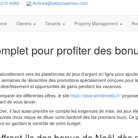
.675.4988
Andrew@awtproperties.com
ome
Owners
Tenants
Property Management
Ren
omplet pour profiter des bon
t naturellement vers les plateformes de jeux d’argent en ligne pour ajout
s semaines de décembre des promotions spécialement conçues pour la 
er divertissement et opportunités de gains pendant les vacances.
arer les différentes offres, le site
https://www.worldmedia.fr/
propose 
vant de vous lancer.
é ; il faut aussi prendre en compte les exigences de mise, les jeux élig
ais choix risque de diluer votre bankroll dès les premiers tours. Ce gu
ut en gardant le contrôle de votre budget.
offrent‑ils des bonus de Noël dès 