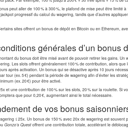
eul pack. Par exemple, 100 % jusqu’à 200 € + 30 free spins + 15 % de 
bonus peut aller de 100 % à 300 %, le plafond de mise peut être limité à 
à jackpot progressif du calcul du wagering, tandis que d’autres applique
ertains sites offrent un bonus de dépôt en Bitcoin ou en Ethereum, avec
 conditions générales d’un bonus 
ontant du bonus doit être misé avant de pouvoir retirer les gains. Un 
ering. Les slots offrent généralement 100 % de contribution, alors que l
jours après activation. Un bonus qui se désactive après 10 jours nécessi
r tour (ex. 5 €) pendant la période de wagering afin d’éviter les straté
nimum (ex. 20 €) pour être activé.
 et une contribution de 100 % sur les slots, 20 % sur la roulette. Si v
comptera que pour 0,20 €, augmentant ainsi le total nécessaire.
rendement de vos bonus saisonnier
 un wagering ≤ 25x. Un bonus de 150 % avec 20x de wagering est souvent
ou
Gonzo’s Quest
offrent une contribution totale, accélérant le débloc