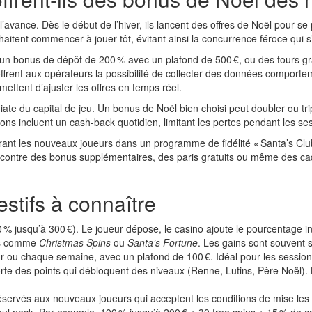
avance. Dès le début de l’hiver, ils lancent des offres de Noël pour se 
itent commencer à jouer tôt, évitant ainsi la concurrence féroce qui s’i
 un bonus de dépôt de 200 % avec un plafond de 500 €, ou des tours gratu
offrent aux opérateurs la possibilité de collecter des données comport
ettent d’ajuster les offres en temps réel.
te du capital de jeu. Un bonus de Noël bien choisi peut doubler ou tripl
ions incluent un cash‑back quotidien, limitant les pertes pendant les s
ntégrant les nouveaux joueurs dans un programme de fidélité « Santa’s Cl
re des bonus supplémentaires, des paris gratuits ou même des cadeaux 
estifs à connaître
 jusqu’à 300 €). Le joueur dépose, le casino ajoute le pourcentage ind
ues comme
Christmas Spins
ou
Santa’s Fortune
. Les gains sont souvent
r ou chaque semaine, avec un plafond de 100 €. Idéal pour les sessions
rte des points qui débloquent des niveaux (Renne, Lutins, Père Noël). 
 réservés aux nouveaux joueurs qui acceptent les conditions de mise les 