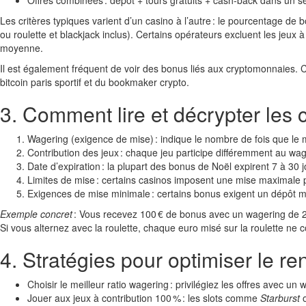
Offres combinées : dépôt + tours gratuits + cash‑back dans un s
Les critères typiques varient d’un casino à l’autre : le pourcentage de 
ou roulette et blackjack inclus). Certains opérateurs excluent les jeux 
moyenne.
Il est également fréquent de voir des bonus liés aux cryptomonnaies. C
bitcoin paris sportif et du bookmaker crypto.
3. Comment lire et décrypter les
Wagering (exigence de mise) : indique le nombre de fois que le m
Contribution des jeux : chaque jeu participe différemment au wag
Date d’expiration : la plupart des bonus de Noël expirent 7 à 30 
Limites de mise : certains casinos imposent une mise maximale pa
Exigences de mise minimale : certains bonus exigent un dépôt mi
Exemple concret
: Vous recevez 100 € de bonus avec un wagering de 25x
Si vous alternez avec la roulette, chaque euro misé sur la roulette ne 
4. Stratégies pour optimiser le 
Choisir le meilleur ratio wagering : privilégiez les offres avec
Jouer aux jeux à contribution 100 % : les slots comme
Starburst