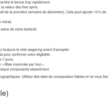
 perdre le bonus trop rapidement.
 la valeur des free spins.
 lundi de la première semaine de décembre). Cela peut ajouter 10 % de
 retrait.
saine de votre bankroll.
toujours le ratio wagering avant d’accepter.
ia
pour confirmer votre éligibilité.
 7 jours.
n « Mise maximale par tour ».
ez chaque composante séparément.
s géographiques. Utilisez des sites de comparaison fiables et ne vous fiez
le)