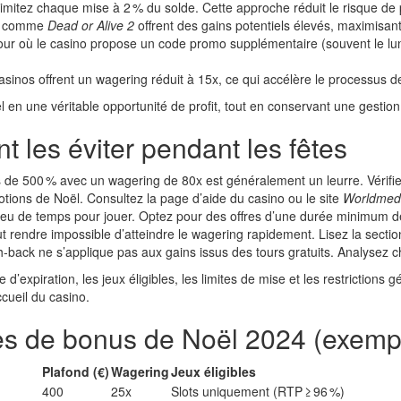
t limitez chaque mise à 2 % du solde. Cette approche réduit le risque de
eux comme
Dead or Alive 2
offrent des gains potentiels élevés, maximisant
 le jour où le casino propose un code promo supplémentaire (souvent le
casinos offrent un wagering réduit à 15x, ce qui accélère le processus de
n une véritable opportunité de profit, tout en conservant une gestion 
 les éviter pendant les fêtes
de 500 % avec un wagering de 80x est généralement un leurre. Vérifiez 
otions de Noël. Consultez la page d’aide du casino ou le site
Worldmed
t peu de temps pour jouer. Optez pour des offres d’une durée minimum de
t rendre impossible d’atteindre le wagering rapidement. Lisez la sectio
ash‑back ne s’applique pas aux gains issus des tours gratuits. Analys
te d’expiration, les jeux éligibles, les limites de mise et les restriction
cueil du casino.
res de bonus de Noël 2024 (exemp
Plafond (€)
Wagering
Jeux éligibles
400
25x
Slots uniquement (RTP ≥ 96 %)