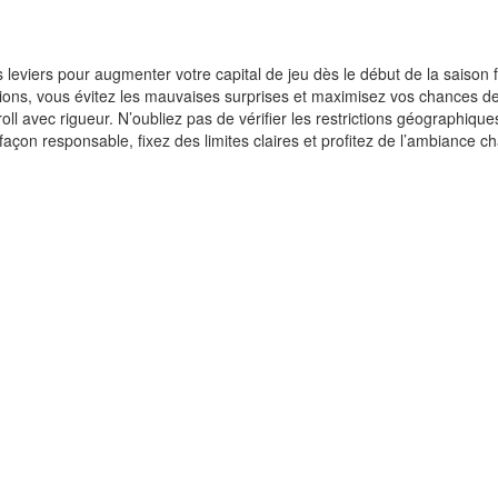
 leviers pour augmenter votre capital de jeu dès le début de la saison 
itions, vous évitez les mauvaises surprises et maximisez vos chances de 
roll avec rigueur. N’oubliez pas de vérifier les restrictions géographiqu
e façon responsable, fixez des limites claires et profitez de l’ambiance c