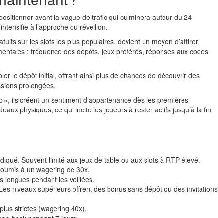
positionner avant la vague de trafic qui culminera autour du 24
ntensifie à l’approche du réveillon.
its sur les slots les plus populaires, devient un moyen d’attirer
ementales : fréquence des dépôts, jeux préférés, réponses aux codes
er le dépôt initial, offrant ainsi plus de chances de découvrir des
essions prolongées.
ub », ils créent un sentiment d’appartenance dès les premières
physiques, ce qui incite les joueurs à rester actifs jusqu’à la fin
iqué. Souvent limité aux jeux de table ou aux slots à RTP élevé.
 soumis à un wagering de 30x.
 longues pendant les veillées.
Les niveaux supérieurs offrent des bonus sans dépôt ou des invitations
plus strictes (wagering 40x).