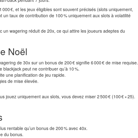
cash‑back pendant 7 jours.
1 000 €, et les jeux éligibles sont souvent précisés (slots uniquement,
nt un taux de contribution de 100 % uniquement aux slots à volatilité
 un wagering réduit de 20x, ce qui attire les joueurs adeptes du
de Noël
wagering de 30x sur un bonus de 200 € signifie 6 000 € de mise requise.
e blackjack peut ne contribuer qu’à 10 %.
te une planification de jeu rapide.
gies de mise élevée.
ous jouez uniquement aux slots, vous devez miser 2 500 € (100 € × 25).
s
 plus rentable qu’un bonus de 200 % avec 40x.
age du bonus.