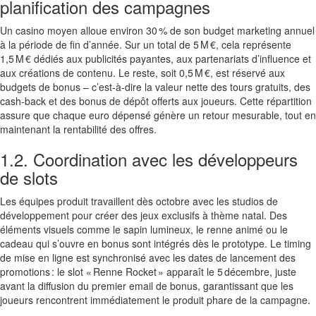
planification des campagnes
Un casino moyen alloue environ 30 % de son budget marketing annuel
à la période de fin d’année. Sur un total de 5 M €, cela représente
1,5 M € dédiés aux publicités payantes, aux partenariats d’influence et
aux créations de contenu. Le reste, soit 0,5 M €, est réservé aux
budgets de bonus – c’est‑à‑dire la valeur nette des tours gratuits, des
cash‑back et des bonus de dépôt offerts aux joueurs. Cette répartition
assure que chaque euro dépensé génère un retour mesurable, tout en
maintenant la rentabilité des offres.
1.2. Coordination avec les développeurs
de slots
Les équipes produit travaillent dès octobre avec les studios de
développement pour créer des jeux exclusifs à thème natal. Des
éléments visuels comme le sapin lumineux, le renne animé ou le
cadeau qui s’ouvre en bonus sont intégrés dès le prototype. Le timing
de mise en ligne est synchronisé avec les dates de lancement des
promotions : le slot « Renne Rocket » apparaît le 5 décembre, juste
avant la diffusion du premier email de bonus, garantissant que les
joueurs rencontrent immédiatement le produit phare de la campagne.