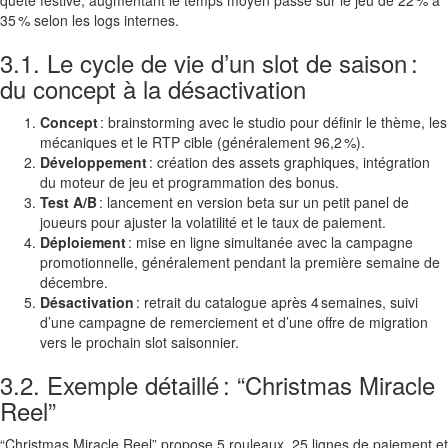
35 % selon les logs internes.
3.1. Le cycle de vie d’un slot de saison :
du concept à la désactivation
Concept
: brainstorming avec le studio pour définir le thème, les
mécaniques et le RTP cible (généralement 96,2 %).
Développement
: création des assets graphiques, intégration
du moteur de jeu et programmation des bonus.
Test A/B
: lancement en version beta sur un petit panel de
joueurs pour ajuster la volatilité et le taux de paiement.
Déploiement
: mise en ligne simultanée avec la campagne
promotionnelle, généralement pendant la première semaine de
décembre.
Désactivation
: retrait du catalogue après 4 semaines, suivi
d’une campagne de remerciement et d’une offre de migration
vers le prochain slot saisonnier.
3.2. Exemple détaillé : “Christmas Miracle
Reel”
“Christmas Miracle Reel” propose 5 rouleaux, 25 lignes de paiement et