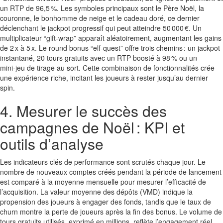
un RTP de 96,5 %. Les symboles principaux sont le Père Noël, la
couronne, le bonhomme de neige et le cadeau doré, ce dernier
déclenchant le jackpot progressif qui peut atteindre 50 000 €. Un
multiplicateur “gift‑wrap” apparaît aléatoirement, augmentant les gains
de 2 x à 5 x. Le round bonus “elf‑quest” offre trois chemins : un jackpot
instantané, 20 tours gratuits avec un RTP boosté à 98 % ou un
mini‑jeu de tirage au sort. Cette combinaison de fonctionnalités crée
une expérience riche, incitant les joueurs à rester jusqu’au dernier
spin.
4. Mesurer le succès des
campagnes de Noël : KPI et
outils d’analyse
Les indicateurs clés de performance sont scrutés chaque jour. Le
nombre de nouveaux comptes créés pendant la période de lancement
est comparé à la moyenne mensuelle pour mesurer l’efficacité de
l’acquisition. La valeur moyenne des dépôts (VMD) indique la
propension des joueurs à engager des fonds, tandis que le taux de
churn montre la perte de joueurs après la fin des bonus. Le volume de
tours gratuits utilisés, exprimé en millions, reflète l’engagement réel