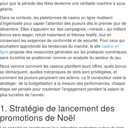
pour que la période des fêtes devienne une véritable machine à sous
géante.
Dans ce contexte, les plateformes de casino en ligne rivalisent
d’ingéniosité pour capter l’attention des joueurs dès le premier jour de
décembre. Elles s’appuient sur des campagnes « miracle » qui mêlent
bonus sans wager, retrait instantané et thèmes festifs, tout en
conservant les exigences de conformité et de sécurité. Pour ceux qui
souhaitent approfondir les tendances du marché, le site
casino en
ligne
propose des ressources générales sur les pratiques numériques,
sans toutefois se positionner comme un analyste du secteur du jeu.
Nous verrons comment les casinos planifient leurs offres, quels bonus
se démarquent, quelles mécaniques de slots sont privilégiées, et
comment les joueurs perçoivent ces actions. Le fil conducteur reste la
stratégie : de la budgétisation à la mesure des performances, chaque
étape est pensée pour maximiser l’engagement pendant la saison la
plus lucrative de l’année.
1. Stratégie de lancement des
promotions de Noël
Les opérateurs construisent leur calendrier marketing autour de trois