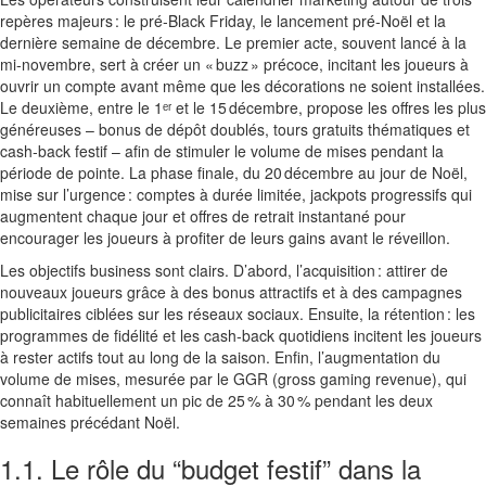
repères majeurs : le pré‑Black Friday, le lancement pré‑Noël et la
dernière semaine de décembre. Le premier acte, souvent lancé à la
mi‑novembre, sert à créer un « buzz » précoce, incitant les joueurs à
ouvrir un compte avant même que les décorations ne soient installées.
Le deuxième, entre le 1ᵉʳ et le 15 décembre, propose les offres les plus
généreuses – bonus de dépôt doublés, tours gratuits thématiques et
cash‑back festif – afin de stimuler le volume de mises pendant la
période de pointe. La phase finale, du 20 décembre au jour de Noël,
mise sur l’urgence : comptes à durée limitée, jackpots progressifs qui
augmentent chaque jour et offres de retrait instantané pour
encourager les joueurs à profiter de leurs gains avant le réveillon.
Les objectifs business sont clairs. D’abord, l’acquisition : attirer de
nouveaux joueurs grâce à des bonus attractifs et à des campagnes
publicitaires ciblées sur les réseaux sociaux. Ensuite, la rétention : les
programmes de fidélité et les cash‑back quotidiens incitent les joueurs
à rester actifs tout au long de la saison. Enfin, l’augmentation du
volume de mises, mesurée par le GGR (gross gaming revenue), qui
connaît habituellement un pic de 25 % à 30 % pendant les deux
semaines précédant Noël.
1.1. Le rôle du “budget festif” dans la