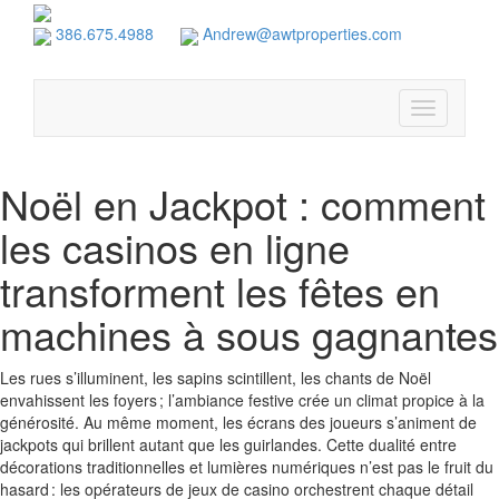
386.675.4988
Andrew@awtproperties.com
Toggle
navigation
Noël en Jackpot : comment
les casinos en ligne
transforment les fêtes en
machines à sous gagnantes
Les rues s’illuminent, les sapins scintillent, les chants de Noël
envahissent les foyers ; l’ambiance festive crée un climat propice à la
générosité. Au même moment, les écrans des joueurs s’animent de
jackpots qui brillent autant que les guirlandes. Cette dualité entre
décorations traditionnelles et lumières numériques n’est pas le fruit du
hasard : les opérateurs de jeux de casino orchestrent chaque détail