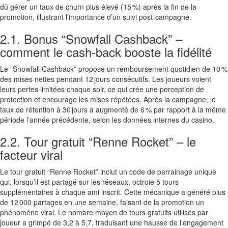
dû gérer un taux de churn plus élevé (15 %) après la fin de la
promotion, illustrant l’importance d’un suivi post‑campagne.
2.1. Bonus “Snowfall Cashback” –
comment le cash‑back booste la fidélité
Le “Snowfall Cashback” propose un remboursement quotidien de 10 %
des mises nettes pendant 12 jours consécutifs. Les joueurs voient
leurs pertes limitées chaque soir, ce qui crée une perception de
protection et encourage les mises répétées. Après la campagne, le
taux de rétention à 30 jours a augmenté de 6 % par rapport à la même
période l’année précédente, selon les données internes du casino.
2.2. Tour gratuit “Renne Rocket” – le
facteur viral
Le tour gratuit “Renne Rocket” inclut un code de parrainage unique
qui, lorsqu’il est partagé sur les réseaux, octroie 5 tours
supplémentaires à chaque ami inscrit. Cette mécanique a généré plus
de 12 000 partages en une semaine, faisant de la promotion un
phénomène viral. Le nombre moyen de tours gratuits utilisés par
joueur a grimpé de 3,2 à 5,7, traduisant une hausse de l’engagement