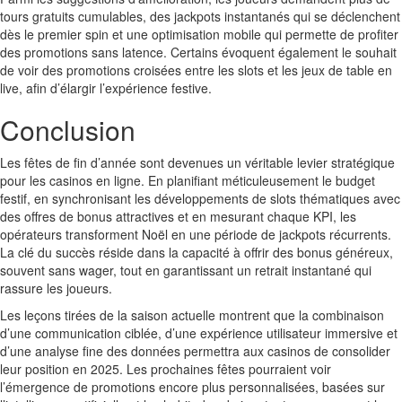
tours gratuits cumulables, des jackpots instantanés qui se déclenchent
dès le premier spin et une optimisation mobile qui permette de profiter
des promotions sans latence. Certains évoquent également le souhait
de voir des promotions croisées entre les slots et les jeux de table en
live, afin d’élargir l’expérience festive.
Conclusion
Les fêtes de fin d’année sont devenues un véritable levier stratégique
pour les casinos en ligne. En planifiant méticuleusement le budget
festif, en synchronisant les développements de slots thématiques avec
des offres de bonus attractives et en mesurant chaque KPI, les
opérateurs transforment Noël en une période de jackpots récurrents.
La clé du succès réside dans la capacité à offrir des bonus généreux,
souvent sans wager, tout en garantissant un retrait instantané qui
rassure les joueurs.
Les leçons tirées de la saison actuelle montrent que la combinaison
d’une communication ciblée, d’une expérience utilisateur immersive et
d’une analyse fine des données permettra aux casinos de consolider
leur position en 2025. Les prochaines fêtes pourraient voir
l’émergence de promotions encore plus personnalisées, basées sur