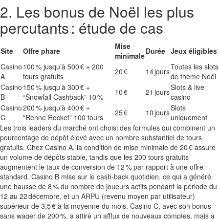
2. Les bonus de Noël les plus
percutants : étude de cas
Mise
Site
Offre phare
Durée
Jeux éligibles
minimale
Casino
100 % jusqu’à 500 € + 200
Toutes les slots
20 €
14 jours
A
tours gratuits
de thème Noël
Casino
150 % jusqu’à 300 € +
Slots & live
10 €
21 jours
B
“Snowfall Cashback” 10 %
casino
Casino
200 % jusqu’à 400 € +
Slots
25 €
10 jours
C
“Renne Rocket” 100 tours
uniquement
Les trois leaders du marché ont choisi des formules qui combinent un
pourcentage de dépôt élevé avec un nombre substantiel de tours
gratuits. Chez Casino A, la condition de mise minimale de 20 € assure
un volume de dépôts stable, tandis que les 200 tours gratuits
augmentent le taux de conversion de 12 % par rapport à une offre
standard. Casino B mise sur le cash‑back quotidien, ce qui a généré
une hausse de 8 % du nombre de joueurs actifs pendant la période du
12 au 22 décembre, et un ARPU (revenu moyen par utilisateur)
supérieur de 3,5 € à la moyenne du mois. Casino C, avec son bonus
sans wager de 200 %, a attiré un afflux de nouveaux comptes, mais a