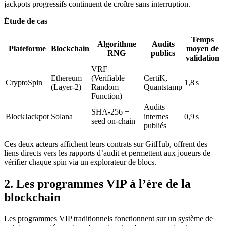
jackpots progressifs continuent de croître sans interruption.
Étude de cas
Temps
Algorithme
Audits
Plateforme
Blockchain
moyen de
RNG
publics
validation
VRF
Ethereum
(Verifiable
CertiK,
CryptoSpin
1,8 s
(Layer‑2)
Random
Quantstamp
Function)
Audits
SHA‑256 +
BlockJackpot
Solana
internes
0,9 s
seed on‑chain
publiés
Ces deux acteurs affichent leurs contrats sur GitHub, offrent des
liens directs vers les rapports d’audit et permettent aux joueurs de
vérifier chaque spin via un explorateur de blocs.
2. Les programmes VIP à l’ère de la
blockchain
Les programmes VIP traditionnels fonctionnent sur un système de