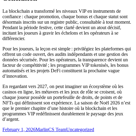
La blockchain a transformé les niveaux VIP en instruments de
confiance : chaque promotion, chaque bonus et chaque statut sont
désormais inscrits sur un registre public, consultable à tout moment.
Pendant la période festive, cette clarté devient un atout décisif,
incitant les joueurs à gravir les échelons et les opérateurs à se
différencier.
Pour les joueurs, la leçon est simple : privilégiez les plateformes qui
offrent un code ouvert, des audits indépendants et une gestion des
données sécurisée. Pour les opérateurs, la transparence devient un
facteur de compétitivité ; les programmes VIP tokenisés, les bonus
automatisés et les projets DeFi constituent la prochaine vague
d’innovation.
En regardant vers 2027, on peut imaginer un écosystème où les
casinos en ligne, les métavers et les jeux de rôle se croisent, où
chaque joueur possède un portefeuille de droits, de points et de
NFTs qui définissent son expérience. La saison de Noël 2026 n’est
que le premier chapitre d’une histoire où la blockchain et les
programmes VIP redéfinissent durablement le paysage des jeux
d’argent.
Posted
Author
Categories
February 1, 2026
MarlinCS Team
Uncategorized
on