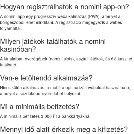
Hogyan regisztrálhatok a nomini app-on?
A nomini app egy progresszív webalkalmazás (PWA), amelyet a
böngészőből lehet elindítani. A regisztráció megegyezik a webes
folyamattal.
Milyen játékok találhatók a nomini
kasinóban?
A kínálatban nyerőgépek (nomini slots), asztali játékok, és élő kaszinó
található.
Van-e letöltendő alkalmazás?
Nincs külön alkalmazás; a mobilra optimalizált weboldal használható,
amelyet a kezdőképernyőre lehet helyezni.
Mi a minimális befizetés?
A minimális befizetés 3 000 Ft a bankkártyáknál.
Mennyi idő alatt érkezik meg a kifizetés?