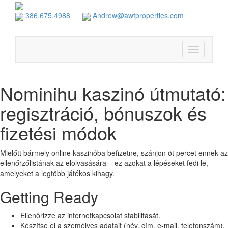
386.675.4988
Andrew@awtproperties.com
Toggle
navigation
Nominihu kaszinó útmutató:
regisztráció, bónuszok és
fizetési módok
Mielőtt bármely online kaszinóba befizetne, szánjon öt percet ennek az
ellenőrzőlistának az elolvasására – ez azokat a lépéseket fedi le,
amelyeket a legtöbb játékos kihagy.
Getting Ready
Ellenőrizze az internetkapcsolat stabilitását.
Készítse el a személyes adatait (név, cím, e-mail, telefonszám).