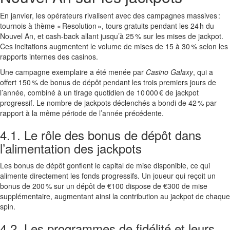
En janvier, les opérateurs rivalisent avec des campagnes massives :
tournois à thème « Resolution », tours gratuits pendant les 24 h du
Nouvel An, et cash‑back allant jusqu’à 25 % sur les mises de jackpot.
Ces incitations augmentent le volume de mises de 15 à 30 % selon les
rapports internes des casinos.
Une campagne exemplaire a été menée par
Casino Galaxy
, qui a
offert 150 % de bonus de dépôt pendant les trois premiers jours de
l’année, combiné à un tirage quotidien de 10 000 € de jackpot
progressif. Le nombre de jackpots déclenchés a bondi de 42 % par
rapport à la même période de l’année précédente.
4.1. Le rôle des bonus de dépôt dans
l’alimentation des jackpots
Les bonus de dépôt gonflent le capital de mise disponible, ce qui
alimente directement les fonds progressifs. Un joueur qui reçoit un
bonus de 200 % sur un dépôt de €100 dispose de €300 de mise
supplémentaire, augmentant ainsi la contribution au jackpot de chaque
spin.
4.2. Les programmes de fidélité et leurs