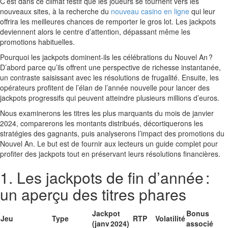
C’est dans ce climat festif que les joueurs se tournent vers les
nouveaux sites, à la recherche du
nouveau casino en ligne
qui leur
offrira les meilleures chances de remporter le gros lot. Les jackpots
deviennent alors le centre d’attention, dépassant même les
promotions habituelles.
Pourquoi les jackpots dominent-ils les célébrations du Nouvel An ?
D’abord parce qu’ils offrent une perspective de richesse instantanée,
un contraste saisissant avec les résolutions de frugalité. Ensuite, les
opérateurs profitent de l’élan de l’année nouvelle pour lancer des
jackpots progressifs qui peuvent atteindre plusieurs millions d’euros.
Nous examinerons les titres les plus marquants du mois de janvier
2024, comparerons les montants distribués, décortiquerons les
stratégies des gagnants, puis analyserons l’impact des promotions du
Nouvel An. Le but est de fournir aux lecteurs un guide complet pour
profiter des jackpots tout en préservant leurs résolutions financières.
1. Les jackpots de fin d’année :
un aperçu des titres phares
Jackpot
Bonus
Jeu
Type
RTP
Volatilité
(janv 2024)
associé