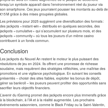
lorsqu’un symbole apparaît dans l’environnement réel du joueur via
son smartphone. Ces jeux pourraient pousser les montants au-delà de
€15 M grâce à des mises groupées globales.
Les prévisions pour 2025 suggèrent une diversification des formats :
des jackpots « instant‑win » distribués en quelques secondes, des
jackpots « cumulative » qui s’accumulent sur plusieurs mois, et des
jackpots « community » où tous les joueurs d’un même casino
contribuent à un fonds commun.
Conclusion
Les jackpots du Nouvel An restent le moteur le plus puissant des
résolutions de jeu en 2024. Ils offrent une promesse de richesse
soudaine, mais requièrent des stratégies réfléchies, une maîtrise des
promotions et une vigilance psychologique. En suivant les conseils
présentés – choisir des sites fiables, exploiter les bonus de dépôt,
gérer sa bankroll – les joueurs peuvent profiter des opportunités sans
sacrifier leurs objectifs financiers.
L’avenir du iGaming promet des jackpots encore plus immersifs grâce
à la blockchain, à l’IA et à la réalité augmentée. Les prochains
événements saisonniers, comme le Black Friday ou la Saint‑Valentin,