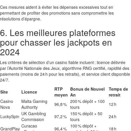
Ces mesures aident à éviter les dépenses excessives tout en
permettant de profiter des promotions sans compromettre les
résolutions d’épargne.
6. Les meilleures plateformes
pour chasser les jackpots en
2024
Les critères de sélection d’un casino fiable incluent : licence délivrée
par l’Autorité Nationale des Jeux, algorithme RNG certifié, rapidité des
paiements (moins de 24 h pour les retraits), et service client disponible
24/7.
RTP
Bonus de Nouvel
Temps de
Site
Licence
moyen
An
retrait
Casino
Malta Gaming
200 % dépôt + 100
96,8 %
12 h
Nova
Authority
tours
UK Gambling
150 % dépôt + 50
LuckySpin
97,2 %
24 h
Commission
tours
Curacao
100 % dépôt +
GrandPlay
96,4 %
18 h