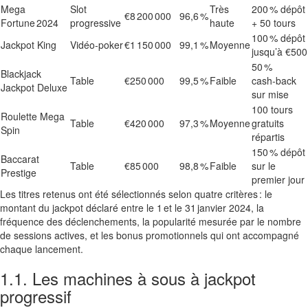
Mega
Slot
Très
200 % dépôt
€8 200 000
96,6 %
Fortune 2024
progressive
haute
+ 50 tours
100 % dépôt
Jackpot King
Vidéo‑poker
€1 150 000
99,1 %
Moyenne
jusqu’à €500
50 %
Blackjack
Table
€250 000
99,5 %
Faible
cash‑back
Jackpot Deluxe
sur mise
100 tours
Roulette Mega
Table
€420 000
97,3 %
Moyenne
gratuits
Spin
répartis
150 % dépôt
Baccarat
Table
€85 000
98,8 %
Faible
sur le
Prestige
premier jour
Les titres retenus ont été sélectionnés selon quatre critères : le
montant du jackpot déclaré entre le 1 et le 31 janvier 2024, la
fréquence des déclenchements, la popularité mesurée par le nombre
de sessions actives, et les bonus promotionnels qui ont accompagné
chaque lancement.
1.1. Les machines à sous à jackpot
progressif