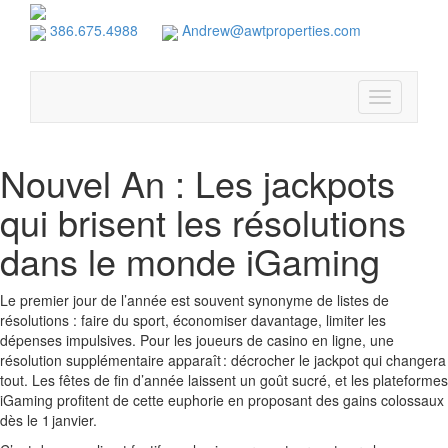
386.675.4988
Andrew@awtproperties.com
Toggle
navigation
Nouvel An : Les jackpots
qui brisent les résolutions
dans le monde iGaming
Le premier jour de l’année est souvent synonyme de listes de
résolutions : faire du sport, économiser davantage, limiter les
dépenses impulsives. Pour les joueurs de casino en ligne, une
résolution supplémentaire apparaît : décrocher le jackpot qui changera
tout. Les fêtes de fin d’année laissent un goût sucré, et les plateformes
iGaming profitent de cette euphorie en proposant des gains colossaux
dès le 1 janvier.