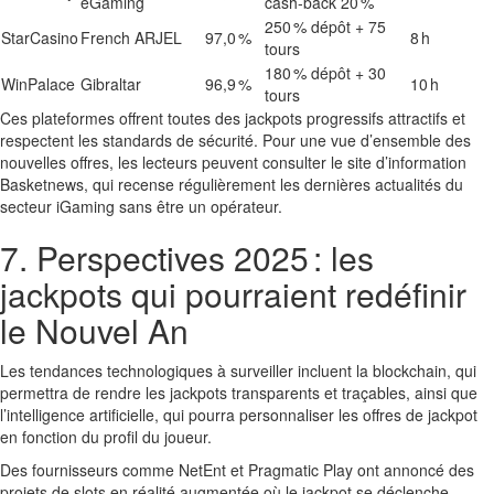
eGaming
cash‑back 20 %
250 % dépôt + 75
StarCasino
French ARJEL
97,0 %
8 h
tours
180 % dépôt + 30
WinPalace
Gibraltar
96,9 %
10 h
tours
Ces plateformes offrent toutes des jackpots progressifs attractifs et
respectent les standards de sécurité. Pour une vue d’ensemble des
nouvelles offres, les lecteurs peuvent consulter le site d’information
Basketnews, qui recense régulièrement les dernières actualités du
secteur iGaming sans être un opérateur.
7. Perspectives 2025 : les
jackpots qui pourraient redéfinir
le Nouvel An
Les tendances technologiques à surveiller incluent la blockchain, qui
permettra de rendre les jackpots transparents et traçables, ainsi que
l’intelligence artificielle, qui pourra personnaliser les offres de jackpot
en fonction du profil du joueur.
Des fournisseurs comme NetEnt et Pragmatic Play ont annoncé des
projets de slots en réalité augmentée où le jackpot se déclenche