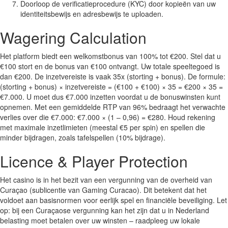
Doorloop de verificatieprocedure (KYC) door kopieën van uw
identiteitsbewijs en adresbewijs te uploaden.
Wagering Calculation
Het platform biedt een welkomstbonus van 100% tot €200. Stel dat u
€100 stort en de bonus van €100 ontvangt. Uw totale speeltegoed is
dan €200. De inzetvereiste is vaak 35x (storting + bonus). De formule:
(storting + bonus) × inzetvereiste = (€100 + €100) × 35 = €200 × 35 =
€7.000. U moet dus €7.000 inzetten voordat u de bonuswinsten kunt
opnemen. Met een gemiddelde RTP van 96% bedraagt het verwachte
verlies over die €7.000: €7.000 × (1 – 0,96) = €280. Houd rekening
met maximale inzetlimieten (meestal €5 per spin) en spellen die
minder bijdragen, zoals tafelspellen (10% bijdrage).
Licence & Player Protection
Het casino is in het bezit van een vergunning van de overheid van
Curaçao (sublicentie van Gaming Curacao). Dit betekent dat het
voldoet aan basisnormen voor eerlijk spel en financiële beveiliging. Let
op: bij een Curaçaose vergunning kan het zijn dat u in Nederland
belasting moet betalen over uw winsten – raadpleeg uw lokale