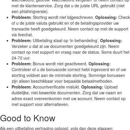
met de klantenservice. Zorg dat u de juiste URL gebruikt (niet
een phishingversie).
Probleem:
Storting wordt niet bijgeschreven.
Oplossing:
Check
of u de juiste valuta gebruikt en of de betalingsprovider uw
transactie heeft goedgekeurd. Neem contact op met de support
via livechat.
Probleem:
Uitbetaling staat op ‘in behandeling’.
Oplossing:
Verzeker u dat al uw documenten goedgekeurd zijn. Neem
contact op met support en vraag naar de status. Soms duurt het
24-72 uur.
Probleem:
Bonus wordt niet geactiveerd.
Oplossing:
Controleer of u de bonuscode correct hebt ingevoerd en of uw
storting voldoet aan de minimale storting. Sommige bonussen
zijn alleen beschikbaar voor bepaalde betaalmethoden.
Probleem:
Accountverificatie mislukt.
Oplossing:
Upload
duidelijke, niet-bewerkte documenten. Zorg dat uw naam en
adres exact overeenkomen met uw account. Neem contact op
met support voor alternatieven.
Good to Know
Als een uitbetaling vertraging oploopt, volg dan deze stappen: