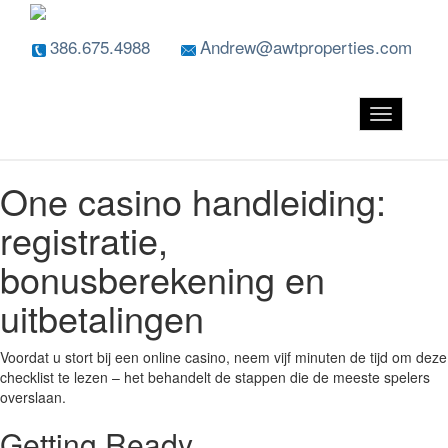
386.675.4988
Andrew@awtproperties.com
Toggle
navigation
One casino handleiding:
registratie,
bonusberekening en
uitbetalingen
Voordat u stort bij een online casino, neem vijf minuten de tijd om deze
checklist te lezen – het behandelt de stappen die de meeste spelers
overslaan.
Getting Ready