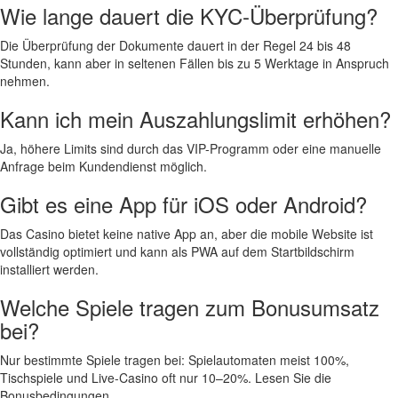
Wie lange dauert die KYC-Überprüfung?
Die Überprüfung der Dokumente dauert in der Regel 24 bis 48
Stunden, kann aber in seltenen Fällen bis zu 5 Werktage in Anspruch
nehmen.
Kann ich mein Auszahlungslimit erhöhen?
Ja, höhere Limits sind durch das VIP-Programm oder eine manuelle
Anfrage beim Kundendienst möglich.
Gibt es eine App für iOS oder Android?
Das Casino bietet keine native App an, aber die mobile Website ist
vollständig optimiert und kann als PWA auf dem Startbildschirm
installiert werden.
Welche Spiele tragen zum Bonusumsatz
bei?
Nur bestimmte Spiele tragen bei: Spielautomaten meist 100%,
Tischspiele und Live-Casino oft nur 10–20%. Lesen Sie die
Bonusbedingungen.