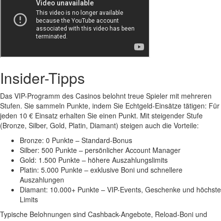
Insider-Tipps
Das VIP-Programm des Casinos belohnt treue Spieler mit mehreren
Stufen. Sie sammeln Punkte, indem Sie Echtgeld-Einsätze tätigen: Für
jeden 10 € Einsatz erhalten Sie einen Punkt. Mit steigender Stufe
(Bronze, Silber, Gold, Platin, Diamant) steigen auch die Vorteile:
Bronze: 0 Punkte – Standard-Bonus
Silber: 500 Punkte – persönlicher Account Manager
Gold: 1.500 Punkte – höhere Auszahlungslimits
Platin: 5.000 Punkte – exklusive Boni und schnellere
Auszahlungen
Diamant: 10.000+ Punkte – VIP-Events, Geschenke und höchste
Limits
Typische Belohnungen sind Cashback-Angebote, Reload-Boni und