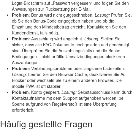
Login-Bildschirm auf „Passwort vergessen“ und folgen Sie den
Anweisungen zur Rücksetzung per E-Mail.
Problem:
Bonus wird nicht gutgeschrieben.
Lösung:
Prüfen Sie,
ob Sie den Bonus-Code eingegeben haben und ob die
Einzahlung den Mindestbetrag erreicht. Kontaktieren Sie den
Kundendienst, falls nötig.
Problem:
Auszahlung wird abgelehnt.
Lösung:
Stellen Sie
sicher, dass alle KYC-Dokumente hochgeladen und genehmigt
sind. Überprüfen Sie die Auszahlungslimits und die Bonus-
Bedingungen – nicht erfüllte Umsatzbedingungen blockieren
Auszahlungen.
Problem:
Verbindungsprobleme oder langsame Ladezeiten.
Lösung:
Leeren Sie den Browser-Cache, deaktivieren Sie Ad-
Blocker oder wechseln Sie zu einem anderen Browser. Die
mobile PWA ist oft stabiler.
Problem:
Konto gesperrt.
Lösung:
Selbstausschluss kann durch
Kontaktaufnahme mit dem Support aufgehoben werden; bei
Sperre aufgrund von Regelverstoß ist eine Überprüfung
erforderlich.
Häufig gestellte Fragen