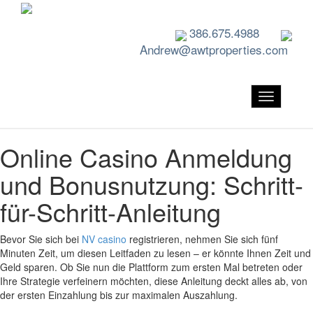
386.675.4988
Andrew@awtproperties.com
Toggle
navigation
Online Casino Anmeldung
und Bonusnutzung: Schritt-
für-Schritt-Anleitung
Bevor Sie sich bei
NV casino
registrieren, nehmen Sie sich fünf
Minuten Zeit, um diesen Leitfaden zu lesen – er könnte Ihnen Zeit und
Geld sparen. Ob Sie nun die Plattform zum ersten Mal betreten oder
Ihre Strategie verfeinern möchten, diese Anleitung deckt alles ab, von
der ersten Einzahlung bis zur maximalen Auszahlung.