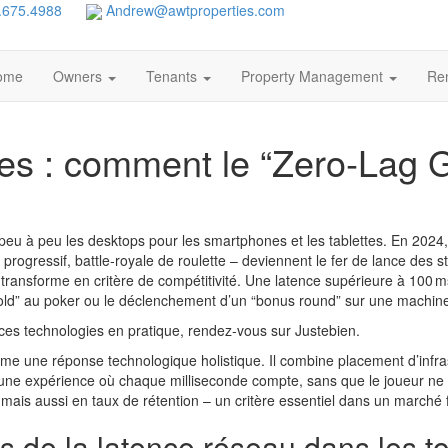
.675.4988
Andrew@awtproperties.com
ome
Owners
Tenants
Property Management
Ren
les : comment le “Zero‑Lag 
peu à peu les desktops pour les smartphones et les tablettes. En 2024,
progressif, battle‑royale de roulette – deviennent le fer de lance des str
 se transforme en critère de compétitivité. Une latence supérieure à 100
 “fold” au poker ou le déclenchement d’un “bonus round” sur une machin
 ces technologies en pratique, rendez‑vous sur Justebien.
e une réponse technologique holistique. Il combine placement d’infras
ir une expérience où chaque milliseconde compte, sans que le joueur ne 
mais aussi en taux de rétention – un critère essentiel dans un marché 
 de la latence réseau dans les t