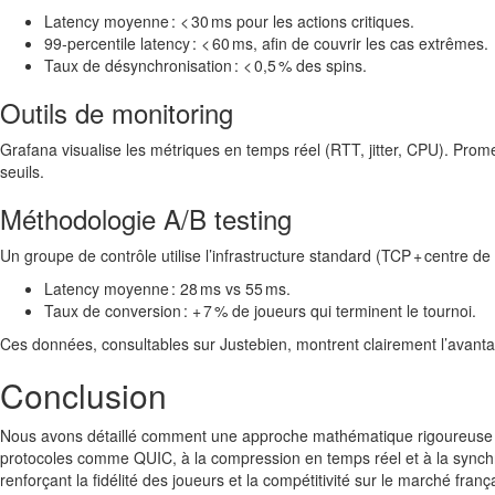
Latency moyenne : < 30 ms pour les actions critiques.
99‑percentile latency : < 60 ms, afin de couvrir les cas extrêmes.
Taux de désynchronisation : < 0,5 % des spins.
Outils de monitoring
Grafana visualise les métriques en temps réel (RTT, jitter, CPU). Prome
seuils.
Méthodologie A/B testing
Un groupe de contrôle utilise l’infrastructure standard (TCP + centre d
Latency moyenne : 28 ms vs 55 ms.
Taux de conversion : + 7 % de joueurs qui terminent le tournoi.
Ces données, consultables sur Justebien, montrent clairement l’avanta
Conclusion
Nous avons détaillé comment une approche mathématique rigoureuse — d
protocoles comme QUIC, à la compression en temps réel et à la synchr
renforçant la fidélité des joueurs et la compétitivité sur le marché franç