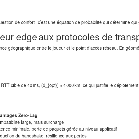
uestion de confort : c’est une équation de probabilité qui détermine qui
veur edge aux protocoles de trans
ce géographique entre le joueur et le point d’accès réseau. En géométri
n RTT cible de 40 ms, (d_{opt}) ≈ 4 000 km, ce qui justifie le déploieme
antages Zero‑Lag
mpatibilité large, mais surcharge
tence minimale, perte de paquets gérée au niveau applicatif
duction du handshake, résilience aux pertes