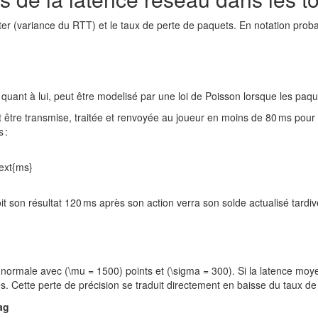
ter (variance du RTT) et le taux de perte de paquets. En notation probabi
 quant à lui, peut être modelisé par une loi de Poisson lorsque les paqu
oit être transmise, traitée et renvoyée au joueur en moins de 80 ms pou
 :
ext{ms}
it son résultat 120 ms après son action verra son solde actualisé tardive
oi normale avec (\mu = 1500) points et (\sigma = 300). Si la latence m
. Cette perte de précision se traduit directement en baisse du taux d
ag