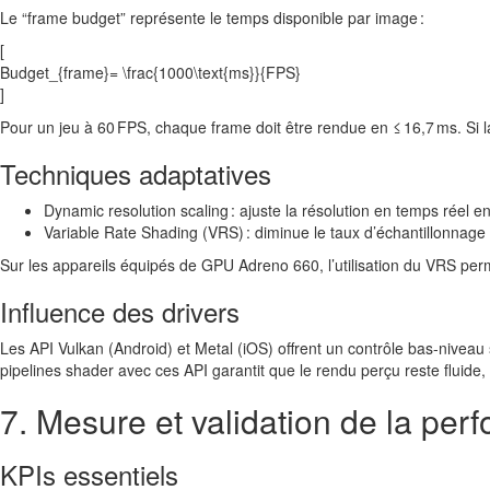
Le “frame budget” représente le temps disponible par image :
[
Budget_{frame}= \frac{1000\text{ms}}{FPS}
]
Pour un jeu à 60 FPS, chaque frame doit être rendue en ≤ 16,7 ms. Si 
Techniques adaptatives
Dynamic resolution scaling : ajuste la résolution en temps réel e
Variable Rate Shading (VRS) : diminue le taux d’échantillonnage
Sur les appareils équipés de GPU Adreno 660, l’utilisation du VRS p
Influence des drivers
Les API Vulkan (Android) et Metal (iOS) offrent un contrôle bas‑niveau 
pipelines shader avec ces API garantit que le rendu perçu reste fluid
7. Mesure et validation de la pe
KPIs essentiels