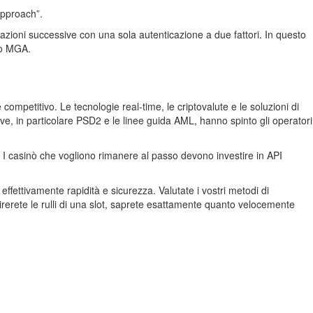
approach”.
sazioni successive con una sola autenticazione a due fattori. In questo
 o MGA.
ompetitivo. Le tecnologie real‑time, le criptovalute e le soluzioni di
ve, in particolare PSD2 e le linee guida AML, hanno spinto gli operatori
nte. I casinò che vogliono rimanere al passo devono investire in API
ffettivamente rapidità e sicurezza. Valutate i vostri metodi di
girerete le rulli di una slot, saprete esattamente quanto velocemente