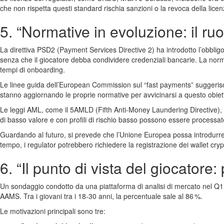
che non rispetta questi standard rischia sanzioni o la revoca della licenza
5. “Normative in evoluzione: il ru
La direttiva PSD2 (Payment Services Directive 2) ha introdotto l’obblig
senza che il giocatore debba condividere credenziali bancarie. La normati
tempi di onboarding.
Le linee guida dell’European Commission sul “fast payments” suggerisco
stanno aggiornando le proprie normative per avvicinarsi a questo obiett
Le leggi AML, come il 5AMLD (Fifth Anti‑Money Laundering Directive), ric
di basso valore e con profili di rischio basso possono essere processate
Guardando al futuro, si prevede che l’Unione Europea possa introdurre 
tempo, i regulator potrebbero richiedere la registrazione dei wallet cry
6. “Il punto di vista del giocatore:
Un sondaggio condotto da una piattaforma di analisi di mercato nel Q1 20
AAMS. Tra i giovani tra i 18‑30 anni, la percentuale sale al 86 %.
Le motivazioni principali sono tre: