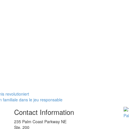
is revolutioniert
 familiale dans le jeu responsable
Contact Information
235 Palm Coast Parkway NE
Ste. 200