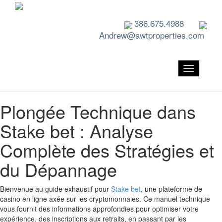
386.675.4988
Andrew@awtproperties.com
Toggle
navigation
Plongée Technique dans
Stake bet : Analyse
Complète des Stratégies et
du Dépannage
Bienvenue au guide exhaustif pour
Stake bet
, une plateforme de
casino en ligne axée sur les cryptomonnaies. Ce manuel technique
vous fournit des informations approfondies pour optimiser votre
expérience, des inscriptions aux retraits, en passant par les