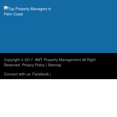
Copyright © 2017. AWT Property Management All Right
Reserved. Privacy Policy |
Sitemap
Connect with us:
Facebook
|