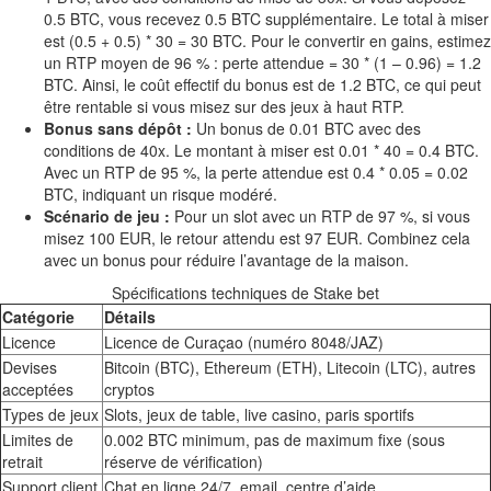
0.5 BTC, vous recevez 0.5 BTC supplémentaire. Le total à miser
est (0.5 + 0.5) * 30 = 30 BTC. Pour le convertir en gains, estimez
un RTP moyen de 96 % : perte attendue = 30 * (1 – 0.96) = 1.2
BTC. Ainsi, le coût effectif du bonus est de 1.2 BTC, ce qui peut
être rentable si vous misez sur des jeux à haut RTP.
Bonus sans dépôt :
Un bonus de 0.01 BTC avec des
conditions de 40x. Le montant à miser est 0.01 * 40 = 0.4 BTC.
Avec un RTP de 95 %, la perte attendue est 0.4 * 0.05 = 0.02
BTC, indiquant un risque modéré.
Scénario de jeu :
Pour un slot avec un RTP de 97 %, si vous
misez 100 EUR, le retour attendu est 97 EUR. Combinez cela
avec un bonus pour réduire l’avantage de la maison.
Spécifications techniques de Stake bet
Catégorie
Détails
Licence
Licence de Curaçao (numéro 8048/JAZ)
Devises
Bitcoin (BTC), Ethereum (ETH), Litecoin (LTC), autres
acceptées
cryptos
Types de jeux
Slots, jeux de table, live casino, paris sportifs
Limites de
0.002 BTC minimum, pas de maximum fixe (sous
retrait
réserve de vérification)
Support client
Chat en ligne 24/7, email, centre d’aide