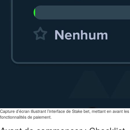
Capture d’écran illustrant l’interface de Stake bet, mettant en avant les
fonctionnalités de paiement.