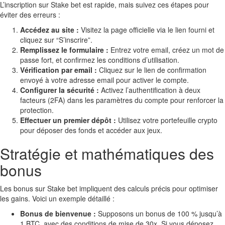
L’inscription sur Stake bet est rapide, mais suivez ces étapes pour
éviter des erreurs :
Accédez au site :
Visitez la page officielle via le lien fourni et
cliquez sur “S’inscrire”.
Remplissez le formulaire :
Entrez votre email, créez un mot de
passe fort, et confirmez les conditions d’utilisation.
Vérification par email :
Cliquez sur le lien de confirmation
envoyé à votre adresse email pour activer le compte.
Configurer la sécurité :
Activez l’authentification à deux
facteurs (2FA) dans les paramètres du compte pour renforcer la
protection.
Effectuer un premier dépôt :
Utilisez votre portefeuille crypto
pour déposer des fonds et accéder aux jeux.
Stratégie et mathématiques des
bonus
Les bonus sur Stake bet impliquent des calculs précis pour optimiser
les gains. Voici un exemple détaillé :
Bonus de bienvenue :
Supposons un bonus de 100 % jusqu’à
1 BTC, avec des conditions de mise de 30x. Si vous déposez