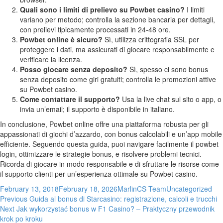
Quali sono i limiti di prelievo su Powbet casino?
I limiti
variano per metodo; controlla la sezione bancaria per dettagli,
con prelievi tipicamente processati in 24-48 ore.
Powbet online è sicuro?
Sì, utilizza crittografia SSL per
proteggere i dati, ma assicurati di giocare responsabilmente e
verificare la licenza.
Posso giocare senza deposito?
Sì, spesso ci sono bonus
senza deposito come giri gratuiti; controlla le promozioni attive
su Powbet casino.
Come contattare il supporto?
Usa la live chat sul sito o app, o
invia un’email; il supporto è disponibile in italiano.
In conclusione, Powbet online offre una piattaforma robusta per gli
appassionati di giochi d’azzardo, con bonus calcolabili e un’app mobile
efficiente. Seguendo questa guida, puoi navigare facilmente il powbet
login, ottimizzare le strategie bonus, e risolvere problemi tecnici.
Ricorda di giocare in modo responsabile e di sfruttare le risorse come
il supporto clienti per un’esperienza ottimale su Powbet casino.
Posted
Author
Categories
February 13, 2018
February 18, 2026
MarlinCS Team
Uncategorized
Post
on
Previous
Previous
Guida al bonus di Starcasino: registrazione, calcoli e trucchi
Next
post:
Next
Jak wykorzystać bonus w F1 Casino? – Praktyczny przewodnik
navigation
post:
krok po kroku