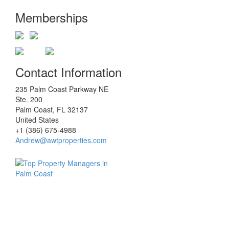
Memberships
Contact Information
235 Palm Coast Parkway NE
Ste. 200
Palm Coast, FL 32137
United States
+1 (386) 675-4988
Andrew@awtproperties.com