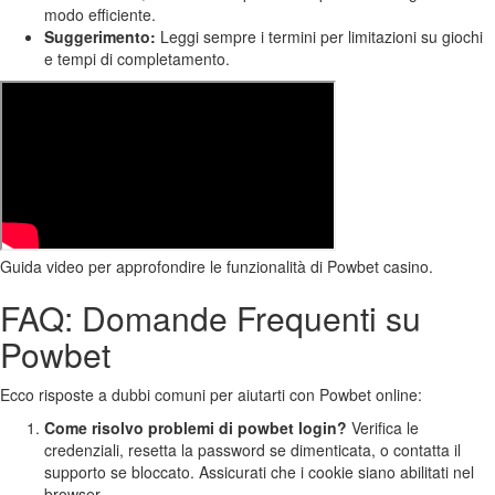
modo efficiente.
Suggerimento:
Leggi sempre i termini per limitazioni su giochi
e tempi di completamento.
Guida video per approfondire le funzionalità di Powbet casino.
FAQ: Domande Frequenti su
Powbet
Ecco risposte a dubbi comuni per aiutarti con Powbet online:
Come risolvo problemi di powbet login?
Verifica le
credenziali, resetta la password se dimenticata, o contatta il
supporto se bloccato. Assicurati che i cookie siano abilitati nel
browser.