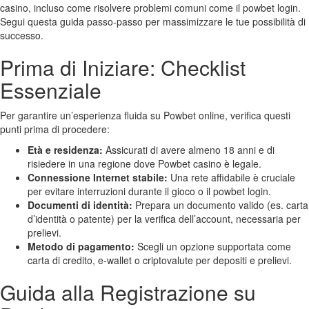
casino, incluso come risolvere problemi comuni come il powbet login.
Segui questa guida passo-passo per massimizzare le tue possibilità di
successo.
Prima di Iniziare: Checklist
Essenziale
Per garantire un’esperienza fluida su Powbet online, verifica questi
punti prima di procedere:
Età e residenza:
Assicurati di avere almeno 18 anni e di
risiedere in una regione dove Powbet casino è legale.
Connessione Internet stabile:
Una rete affidabile è cruciale
per evitare interruzioni durante il gioco o il powbet login.
Documenti di identità:
Prepara un documento valido (es. carta
d’identità o patente) per la verifica dell’account, necessaria per
prelievi.
Metodo di pagamento:
Scegli un opzione supportata come
carta di credito, e-wallet o criptovalute per depositi e prelievi.
Guida alla Registrazione su