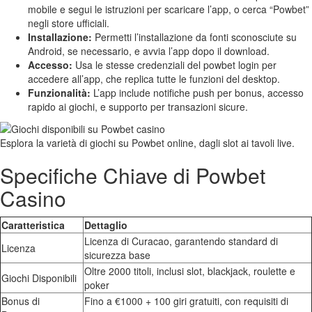
mobile e segui le istruzioni per scaricare l’app, o cerca “Powbet”
negli store ufficiali.
Installazione:
Permetti l’installazione da fonti sconosciute su
Android, se necessario, e avvia l’app dopo il download.
Accesso:
Usa le stesse credenziali del powbet login per
accedere all’app, che replica tutte le funzioni del desktop.
Funzionalità:
L’app include notifiche push per bonus, accesso
rapido ai giochi, e supporto per transazioni sicure.
Esplora la varietà di giochi su Powbet online, dagli slot ai tavoli live.
Specifiche Chiave di Powbet
Casino
Caratteristica
Dettaglio
Licenza di Curacao, garantendo standard di
Licenza
sicurezza base
Oltre 2000 titoli, inclusi slot, blackjack, roulette e
Giochi Disponibili
poker
Bonus di
Fino a €1000 + 100 giri gratuiti, con requisiti di