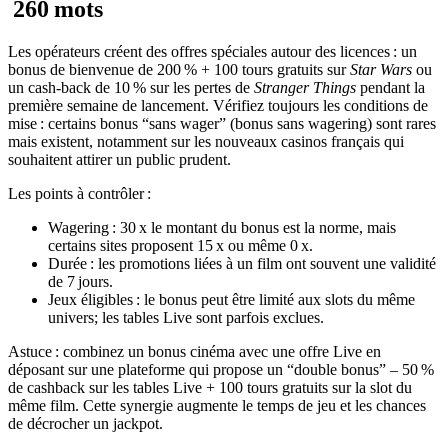
260 mots
Les opérateurs créent des offres spéciales autour des licences : un
bonus de bienvenue de 200 % + 100 tours gratuits sur
Star Wars
ou
un cash‑back de 10 % sur les pertes de
Stranger Things
pendant la
première semaine de lancement. Vérifiez toujours les conditions de
mise : certains bonus “sans wager” (bonus sans wagering) sont rares
mais existent, notamment sur les nouveaux casinos français qui
souhaitent attirer un public prudent.
Les points à contrôler :
Wagering : 30 x le montant du bonus est la norme, mais
certains sites proposent 15 x ou même 0 x.
Durée : les promotions liées à un film ont souvent une validité
de 7 jours.
Jeux éligibles : le bonus peut être limité aux slots du même
univers; les tables Live sont parfois exclues.
Astuce : combinez un bonus cinéma avec une offre Live en
déposant sur une plateforme qui propose un “double bonus” – 50 %
de cashback sur les tables Live + 100 tours gratuits sur la slot du
même film. Cette synergie augmente le temps de jeu et les chances
de décrocher un jackpot.