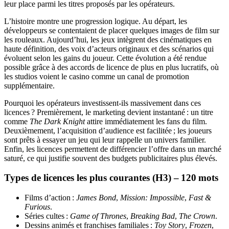
leur place parmi les titres proposés par les opérateurs.
L’histoire montre une progression logique. Au départ, les
développeurs se contentaient de placer quelques images de film sur
les rouleaux. Aujourd’hui, les jeux intègrent des cinématiques en
haute définition, des voix d’acteurs originaux et des scénarios qui
évoluent selon les gains du joueur. Cette évolution a été rendue
possible grâce à des accords de licence de plus en plus lucratifs, où
les studios voient le casino comme un canal de promotion
supplémentaire.
Pourquoi les opérateurs investissent‑ils massivement dans ces
licences ? Premièrement, le marketing devient instantané : un titre
comme
The Dark Knight
attire immédiatement les fans du film.
Deuxièmement, l’acquisition d’audience est facilitée ; les joueurs
sont prêts à essayer un jeu qui leur rappelle un univers familier.
Enfin, les licences permettent de différencier l’offre dans un marché
saturé, ce qui justifie souvent des budgets publicitaires plus élevés.
Types de licences les plus courantes (H3) – 120 mots
Films d’action :
James Bond
,
Mission: Impossible
,
Fast &
Furious
.
Séries cultes :
Game of Thrones
,
Breaking Bad
,
The Crown
.
Dessins animés et franchises familiales :
Toy Story
,
Frozen
,