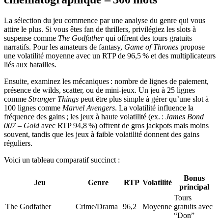
La sélection du jeu commence par une analyse du genre qui vous
attire le plus. Si vous êtes fan de thrillers, privilégiez les slots à
suspense comme
The Godfather
qui offrent des tours gratuits
narratifs. Pour les amateurs de fantasy,
Game of Thrones
propose
une volatilité moyenne avec un RTP de 96,5 % et des multiplicateurs
liés aux batailles.
Ensuite, examinez les mécaniques : nombre de lignes de paiement,
présence de wilds, scatter, ou de mini‑jeux. Un jeu à 25 lignes
comme
Stranger Things
peut être plus simple à gérer qu’une slot à
100 lignes comme
Marvel Avengers
. La volatilité influence la
fréquence des gains ; les jeux à haute volatilité (ex. :
James Bond
007 – Gold
avec RTP 94,8 %) offrent de gros jackpots mais moins
souvent, tandis que les jeux à faible volatilité donnent des gains
réguliers.
Voici un tableau comparatif succinct :
Bonus
Jeu
Genre
RTP
Volatilité
principal
Tours
The Godfather
Crime/Drama
96,2
Moyenne
gratuits avec
“Don”