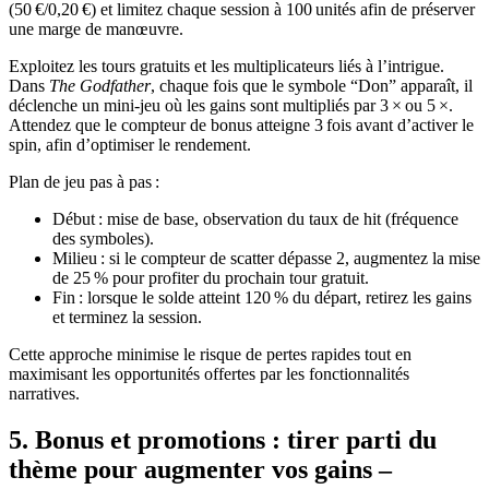
(50 €/0,20 €) et limitez chaque session à 100 unités afin de préserver
une marge de manœuvre.
Exploitez les tours gratuits et les multiplicateurs liés à l’intrigue.
Dans
The Godfather
, chaque fois que le symbole “Don” apparaît, il
déclenche un mini‑jeu où les gains sont multipliés par 3 × ou 5 ×.
Attendez que le compteur de bonus atteigne 3 fois avant d’activer le
spin, afin d’optimiser le rendement.
Plan de jeu pas à pas :
Début : mise de base, observation du taux de hit (fréquence
des symboles).
Milieu : si le compteur de scatter dépasse 2, augmentez la mise
de 25 % pour profiter du prochain tour gratuit.
Fin : lorsque le solde atteint 120 % du départ, retirez les gains
et terminez la session.
Cette approche minimise le risque de pertes rapides tout en
maximisant les opportunités offertes par les fonctionnalités
narratives.
5. Bonus et promotions : tirer parti du
thème pour augmenter vos gains –