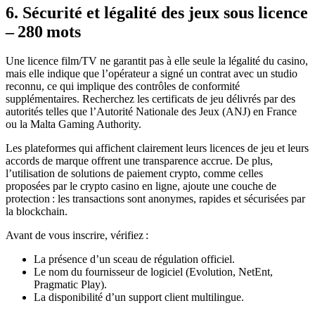
6. Sécurité et légalité des jeux sous licence
– 280 mots
Une licence film/TV ne garantit pas à elle seule la légalité du casino,
mais elle indique que l’opérateur a signé un contrat avec un studio
reconnu, ce qui implique des contrôles de conformité
supplémentaires. Recherchez les certificats de jeu délivrés par des
autorités telles que l’Autorité Nationale des Jeux (ANJ) en France
ou la Malta Gaming Authority.
Les plateformes qui affichent clairement leurs licences de jeu et leurs
accords de marque offrent une transparence accrue. De plus,
l’utilisation de solutions de paiement crypto, comme celles
proposées par le crypto casino en ligne, ajoute une couche de
protection : les transactions sont anonymes, rapides et sécurisées par
la blockchain.
Avant de vous inscrire, vérifiez :
La présence d’un sceau de régulation officiel.
Le nom du fournisseur de logiciel (Evolution, NetEnt,
Pragmatic Play).
La disponibilité d’un support client multilingue.