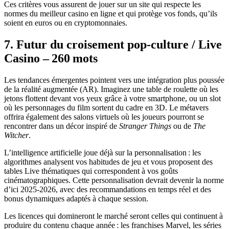
Ces critères vous assurent de jouer sur un site qui respecte les
normes du meilleur casino en ligne et qui protège vos fonds, qu’ils
soient en euros ou en cryptomonnaies.
7. Futur du croisement pop‑culture / Live
Casino – 260 mots
Les tendances émergentes pointent vers une intégration plus poussée
de la réalité augmentée (AR). Imaginez une table de roulette où les
jetons flottent devant vos yeux grâce à votre smartphone, ou un slot
où les personnages du film sortent du cadre en 3D. Le métavers
offrira également des salons virtuels où les joueurs pourront se
rencontrer dans un décor inspiré de
Stranger Things
ou de
The
Witcher
.
L’intelligence artificielle joue déjà sur la personnalisation : les
algorithmes analysent vos habitudes de jeu et vous proposent des
tables Live thématiques qui correspondent à vos goûts
cinématographiques. Cette personnalisation devrait devenir la norme
d’ici 2025‑2026, avec des recommandations en temps réel et des
bonus dynamiques adaptés à chaque session.
Les licences qui domineront le marché seront celles qui continuent à
produire du contenu chaque année : les franchises Marvel, les séries