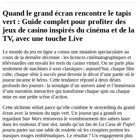
Quand le grand écran rencontre le tapis
vert : Guide complet pour profiter des
jeux de casino inspirés du cinéma et de la
TV, avec une touche Live
Le monde du jeu en ligne a connu une mutation spectaculaire au
cours de la dernière décennie : les licences cinématographiques et
télévisuelles ont envahi les reels du casino virtuel. On ne parle plus
seulement de machines à sous classiques ; aujourd’hui, chaque film
culte, chaque série à succès peut devenir le décor d’une partie où le
joueur incarne le héros. Cette tendance répond à deux désirs
profonds des joueurs : la nostalgie d’un univers aimé et l’immersion
d’une narration interactive qui transforme chaque spin ou chaque
mise en une petite scène d’action.
Cette alchimie séduit parce qu’elle combine le storytelling du grand
écran avec la tension du tapis vert. Un joueur qui a grandi en
regardant
Star Wars
retrouvera le vrombissement des sabres laser
dans les rouleaux d’une slot, tandis qu’un fan de
La Casa de Papel
pourra parier sur une table de roulette où les croupiers portent les
masques rouges emblématiques. Le résultat ? Un engagement plus