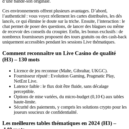
d’une bande‑son originale.
Ces environnements offrent plusieurs avantages. D’abord,
l’authenticité : vous voyez réellement les cartes distribuées, les dés
lancés, ce qui élimine le doute sur la triche. Ensuite, l’interaction : le
chat permet de poser des questions, de lancer des blagues ou même
de recevoir des conseils du croupier. Enfin, les bonus exclusifs : de
nombreux fournisseurs proposent des tours gratuits ou des cash‑back
uniquement accessibles pendant les sessions Live thématiques.
Comment reconnaître un Live Casino de qualité
(H3) – 130 mots
Licence de jeu reconnue (Malte, Gibraltar, UKGC).
Fournisseur réputé : Evolution Gaming, Pragmatic Play,
NetEnt Live.
Latence faible : le flux doit être fluide, sans décalage
perceptible.
Options de mise variées, du micro‑budget (0,10 €) aux tables
haute‑limite.
Sécurité des paiements, y compris les solutions crypto pour les
joueurs soucieux de confidentialité.
Les meilleures tables thématiques en 2024 (H3) –