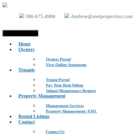
386.675.4988
Andrew@awtproperties.com
Toggle navigation
Home
Owners
Owners Portal
View Online Statements
Tenants
Tenant Portal
Pay Your Rent Online
Submit Maintenance Request
Property Management
Management Services
Property Management / FAQ.
Rental Listings
Contact
Contact Us