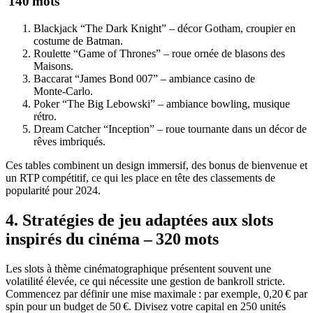
140 mots
Blackjack “The Dark Knight” – décor Gotham, croupier en
costume de Batman.
Roulette “Game of Thrones” – roue ornée de blasons des
Maisons.
Baccarat “James Bond 007” – ambiance casino de
Monte‑Carlo.
Poker “The Big Lebowski” – ambiance bowling, musique
rétro.
Dream Catcher “Inception” – roue tournante dans un décor de
rêves imbriqués.
Ces tables combinent un design immersif, des bonus de bienvenue et
un RTP compétitif, ce qui les place en tête des classements de
popularité pour 2024.
4. Stratégies de jeu adaptées aux slots
inspirés du cinéma – 320 mots
Les slots à thème cinématographique présentent souvent une
volatilité élevée, ce qui nécessite une gestion de bankroll stricte.
Commencez par définir une mise maximale : par exemple, 0,20 € par
spin pour un budget de 50 €. Divisez votre capital en 250 unités