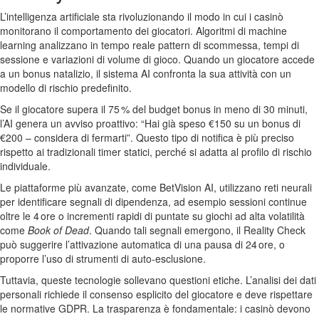
L’intelligenza artificiale sta rivoluzionando il modo in cui i casinò
monitorano il comportamento dei giocatori. Algoritmi di machine
learning analizzano in tempo reale pattern di scommessa, tempi di
sessione e variazioni di volume di gioco. Quando un giocatore accede
a un bonus natalizio, il sistema AI confronta la sua attività con un
modello di rischio predefinito.
Se il giocatore supera il 75 % del budget bonus in meno di 30 minuti,
l’AI genera un avviso proattivo: “Hai già speso €150 su un bonus di
€200 – considera di fermarti”. Questo tipo di notifica è più preciso
rispetto ai tradizionali timer statici, perché si adatta al profilo di rischio
individuale.
Le piattaforme più avanzate, come BetVision AI, utilizzano reti neurali
per identificare segnali di dipendenza, ad esempio sessioni continue
oltre le 4 ore o incrementi rapidi di puntate su giochi ad alta volatilità
come
Book of Dead
. Quando tali segnali emergono, il Reality Check
può suggerire l’attivazione automatica di una pausa di 24 ore, o
proporre l’uso di strumenti di auto‑esclusione.
Tuttavia, queste tecnologie sollevano questioni etiche. L’analisi dei dati
personali richiede il consenso esplicito del giocatore e deve rispettare
le normative GDPR. La trasparenza è fondamentale: i casinò devono