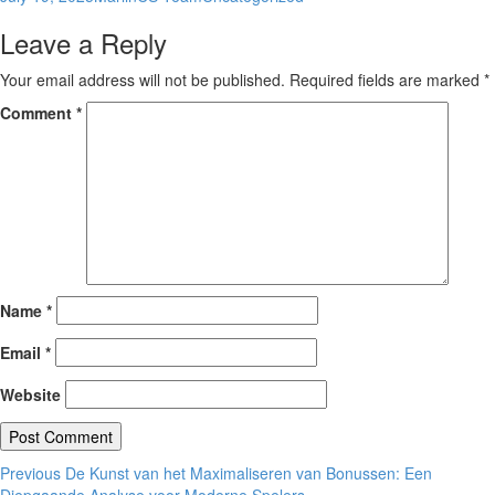
on
Leave a Reply
Your email address will not be published.
Required fields are marked
*
Comment
*
Name
*
Email
*
Website
Post
Previous
Previous
De Kunst van het Maximaliseren van Bonussen: Een
post:
Diepgaande Analyse voor Moderne Spelers