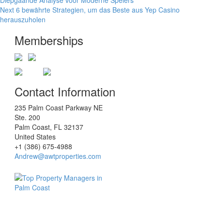
navigation
Next
Next
6 bewährte Strategien, um das Beste aus Yep Casino
post:
herauszuholen
Memberships
Contact Information
235 Palm Coast Parkway NE
Ste. 200
Palm Coast, FL 32137
United States
+1 (386) 675-4988
Andrew@awtproperties.com