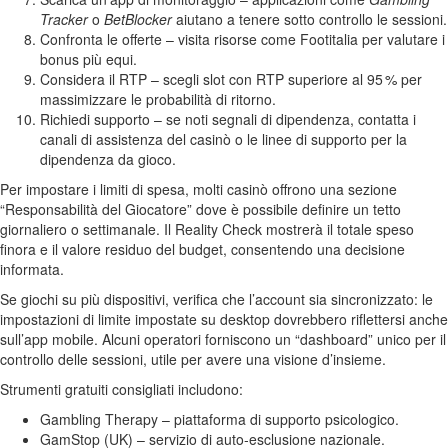
Tracker
o
BetBlocker
aiutano a tenere sotto controllo le sessioni.
Confronta le offerte – visita risorse come Footitalia per valutare i
bonus più equi.
Considera il RTP – scegli slot con RTP superiore al 95 % per
massimizzare le probabilità di ritorno.
Richiedi supporto – se noti segnali di dipendenza, contatta i
canali di assistenza del casinò o le linee di supporto per la
dipendenza da gioco.
Per impostare i limiti di spesa, molti casinò offrono una sezione
“Responsabilità del Giocatore” dove è possibile definire un tetto
giornaliero o settimanale. Il Reality Check mostrerà il totale speso
finora e il valore residuo del budget, consentendo una decisione
informata.
Se giochi su più dispositivi, verifica che l’account sia sincronizzato: le
impostazioni di limite impostate su desktop dovrebbero riflettersi anche
sull’app mobile. Alcuni operatori forniscono un “dashboard” unico per il
controllo delle sessioni, utile per avere una visione d’insieme.
Strumenti gratuiti consigliati includono:
Gambling Therapy – piattaforma di supporto psicologico.
GamStop (UK) – servizio di auto‑esclusione nazionale.