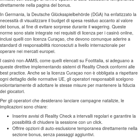
direttamente nella pagina del bonus.
In Germania, la Deutsche Glücksspielbehörde (DGA) ha enfatizzato la
necessità di visualizzare il budget di spesa residuo accanto al valore
del bonus, al fine di evitare sorprese durante il wagering. Queste
norme sono state integrate nei requisiti di licenza per i casinò online,
inclusi quelli con licenza Curaçao, che devono comunque aderire a
standard di responsabilità riconosciuti a livello internazionale per
operare nei mercati europei.
I casinò non‑AAMS, come quelli elencati su Footitalia, si adeguano a
queste direttive implementando sistemi di Reality Check conformi alle
best practice. Anche se la licenza Curaçao non è obbligata a rispettare
ogni dettaglio delle normative UE, gli operatori responsabili scelgono
volontariamente di adottare le stesse misure per mantenere la fiducia
dei giocatori.
Per gli operatori che desiderano lanciare campagne natalizie, le
implicazioni sono chiare:
Inserire avvisi di Reality Check a intervalli regolari e garantire la
possibilità di chiudere la sessione con un click.
Offrire opzioni di auto‑esclusione temporanea direttamente nella
sezione bonus, senza passaggi aggiuntivi.