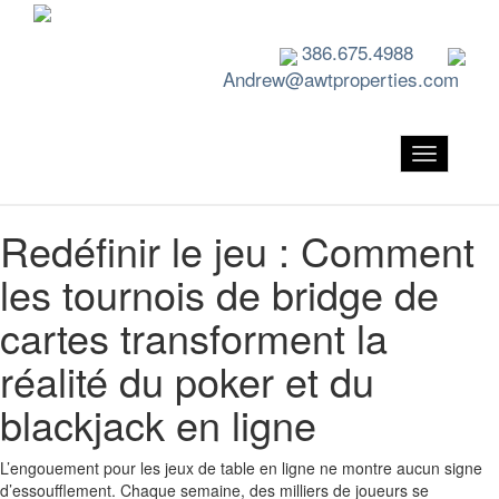
386.675.4988
Andrew@awtproperties.com
Toggle
navigation
Redéfinir le jeu : Comment
les tournois de bridge de
cartes transforment la
réalité du poker et du
blackjack en ligne
L’engouement pour les jeux de table en ligne ne montre aucun signe
d’essoufflement. Chaque semaine, des milliers de joueurs se