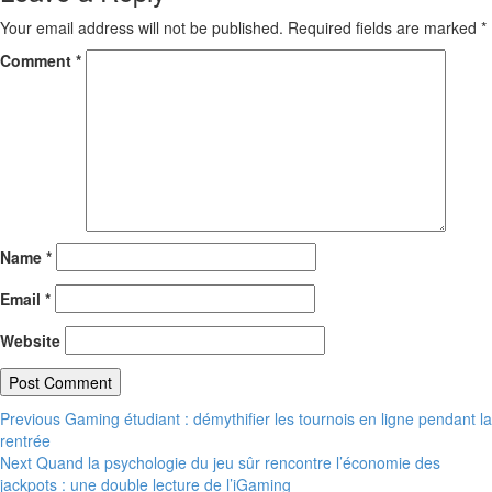
Your email address will not be published.
Required fields are marked
*
Comment
*
Name
*
Email
*
Website
Post
Previous
Previous
Gaming étudiant : démythifier les tournois en ligne pendant la
post:
rentrée
navigation
Next
Next
Quand la psychologie du jeu sûr rencontre l’économie des
post:
jackpots : une double lecture de l’iGaming