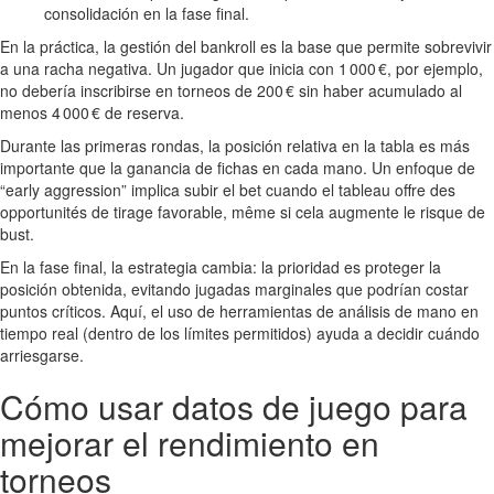
consolidación en la fase final.
En la práctica, la gestión del bankroll es la base que permite sobrevivir
a una racha negativa. Un jugador que inicia con 1 000 €, por ejemplo,
no debería inscribirse en torneos de 200 € sin haber acumulado al
menos 4 000 € de reserva.
Durante las primeras rondas, la posición relativa en la tabla es más
importante que la ganancia de fichas en cada mano. Un enfoque de
“early aggression” implica subir el bet cuando el tableau offre des
opportunités de tirage favorable, même si cela augmente le risque de
bust.
En la fase final, la estrategia cambia: la prioridad es proteger la
posición obtenida, evitando jugadas marginales que podrían costar
puntos críticos. Aquí, el uso de herramientas de análisis de mano en
tiempo real (dentro de los límites permitidos) ayuda a decidir cuándo
arriesgarse.
Cómo usar datos de juego para
mejorar el rendimiento en
torneos