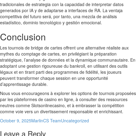
tradicionales de estrategia con la capacidad de interpretar datos
generados por IA y de adaptarse a interfaces de RA. La ventaja
competitiva del futuro será, por tanto, una mezcla de análisis
estadístico, dominio tecnológico y gestión emocional.
Conclusion
Les tournois de bridge de cartes offrent une alternative réaliste aux
mythes du comptage de cartes, en privilégiant la préparation
stratégique, l’analyse de données et la dynamique communautaire. En
adoptant une gestion rigoureuse du bankroll, en utilisant des outils
légaux et en tirant parti des programmes de fidélité, les joueurs
peuvent transformer chaque session en une opportunité
d’apprentissage durable.
Nous vous encourageons à explorer les options de tournois proposées
par les plateformes de casino en ligne, à consulter des ressources
neutres comme Slotsonlinecasino, et à embrasser la compétition
comme voie vers un divertissement responsable et enrichissant.
Posted
Author
Categories
October 9, 2025
MarlinCS Team
Uncategorized
on
Leave a Reply