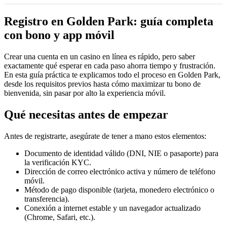
Registro en Golden Park: guía completa
con bono y app móvil
Crear una cuenta en un casino en línea es rápido, pero saber
exactamente qué esperar en cada paso ahorra tiempo y frustración.
En esta guía práctica te explicamos todo el proceso en Golden Park,
desde los requisitos previos hasta cómo maximizar tu bono de
bienvenida, sin pasar por alto la experiencia móvil.
Qué necesitas antes de empezar
Antes de registrarte, asegúrate de tener a mano estos elementos:
Documento de identidad válido (DNI, NIE o pasaporte) para
la verificación KYC.
Dirección de correo electrónico activa y número de teléfono
móvil.
Método de pago disponible (tarjeta, monedero electrónico o
transferencia).
Conexión a internet estable y un navegador actualizado
(Chrome, Safari, etc.).