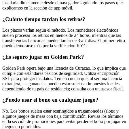
instalarla directamente desde el navegador siguiendo los pasos que
explicamos en la sección de app móvil.
¿Cuánto tiempo tardan los retiros?
Los plazos varían según el método. Los monederos electrónicos
suelen procesar los retiros en menos de 24 horas, mientras que las
transferencias bancarias pueden tardar de 3 a 7 días. El primer retiro
puede demorarse más por la verificación KYC.
¿Es seguro jugar en Golden Park?
Golden Park opera bajo una licencia de Curazao, lo que implica que
cumple con estándares básicos de seguridad. Utiliza encriptación
SSL para proteger tus datos. Ten en cuenta que, al ser una licencia
extranjera, las ganancias pueden estar sujetas a impuestos locales
dependiendo de tu país de residencia; consulta con un asesor fiscal.
¿Puedo usar el bono en cualquier juego?
No. Los bonos suelen estar restringidos a tragamonedas (slots) y
algunos juegos de mesa con baja contribución. Revisa los términos
en la sección de promociones para evitar perder el bono por jugar en
juegos no permitidos.