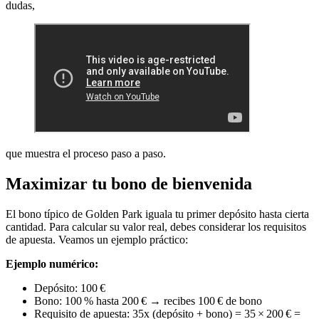
dudas,
que muestra el proceso paso a paso.
Maximizar tu bono de bienvenida
El bono típico de Golden Park iguala tu primer depósito hasta cierta
cantidad. Para calcular su valor real, debes considerar los requisitos
de apuesta. Veamos un ejemplo práctico:
Ejemplo numérico:
Depósito: 100 €
Bono: 100 % hasta 200 € → recibes 100 € de bono
Requisito de apuesta: 35x (depósito + bono) = 35 × 200 € =