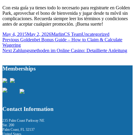
Con esta guía ya tienes todo lo necesario para registrarte en Golden
Park, aprovechar el bono de bienvenida y jugar desde tu móvil sin
complicaciones. Recuerda siempre leer los términos y condiciones
antes de aceptar cualquier promoción. ¡Buena suerte!
Posted
Author
Categories
May 4, 2015
May 2, 2026
MarlinCS Team
Uncategorized
on
Post
Previous
Previous
Goldenbet Bonus Guide – How to Claim & Calculate
post:
Wagering
navigation
Next
Next
Zahlungsmethoden im Online Casino: Detaillierte Anleitung
post:
Memberships
Contact Information
235 Palm Coast Parkway NE
Ste. 200
Palm Coast, FL 32137
United States