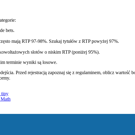
tegorie:
de bets.
 często mają RTP 97-98%. Szukaj tytułów z RTP powyżej 97%.
kowoltażowych slotów o niskim RTP (poniżej 95%).
kim terminie wyniki są losowe.
ścia. Przed rejestracją zapoznaj się z regulaminem, oblicz wartość 
formy.
 tipy
s Math