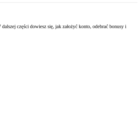
dalszej części dowiesz się, jak założyć konto, odebrać bonusy i