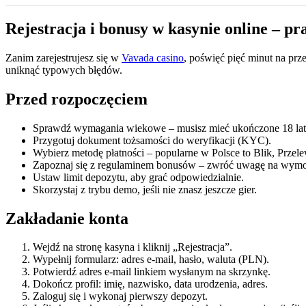
Rejestracja i bonusy w kasynie online – p
Zanim zarejestrujesz się w
Vavada casino
, poświęć pięć minut na prz
uniknąć typowych błędów.
Przed rozpoczęciem
Sprawdź wymagania wiekowe – musisz mieć ukończone 18 lat
Przygotuj dokument tożsamości do weryfikacji (KYC).
Wybierz metodę płatności – popularne w Polsce to Blik, Przele
Zapoznaj się z regulaminem bonusów – zwróć uwagę na wymo
Ustaw limit depozytu, aby grać odpowiedzialnie.
Skorzystaj z trybu demo, jeśli nie znasz jeszcze gier.
Zakładanie konta
Wejdź na stronę kasyna i kliknij „Rejestracja”.
Wypełnij formularz: adres e-mail, hasło, waluta (PLN).
Potwierdź adres e-mail linkiem wysłanym na skrzynkę.
Dokończ profil: imię, nazwisko, data urodzenia, adres.
Zaloguj się i wykonaj pierwszy depozyt.