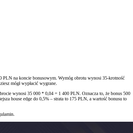
00 PLN na koncie bonusowym. Wymóg obrotu wynosi 35-krotność
dziesz mógł wypłacić wygrane.
obrocie wynosi 35 000 * 0,04 = 1 400 PLN. Oznacza to, że bonus 500
ejsza house edge do 0,5% – strata to 175 PLN, a wartość bonusu to
gulamin.