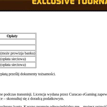
Opłaty
(może prowizja banku)
(opłata sieciowa)
(opłata sieciowa)
płatą prześlij dokumenty tożsamości.
dane podczas transmisji. Licencja wydana przez Curacao eGaming zape
 – skonsultuj się z doradcą podatkowym.
chrony konta. Kasyno promuje odpowiedzialną grę – możesz ustawić li