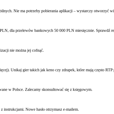
ilnych. Nie ma potrzeby pobierania aplikacji – wystarczy otworzyć w
000 PLN, dla przelewów bankowych 50 000 PLN miesięcznie. Sprawdź r
izacji nie można jej cofnąć.
ęcej). Unikaj gier takich jak keno czy zdrapek, które mają często RTP
ane w Polsce. Zalecamy skonsultować się z księgowym.
e z instrukcjami. Nowe hasło otrzymasz e-mailem.