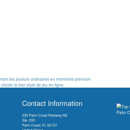
orment les joueurs ordinaires en membres premium
hoisir le bon style de jeu en ligne
Contact Information
235 Palm Coast Parkway NE
Ste. 200
Palm Coast, FL 32137
United States