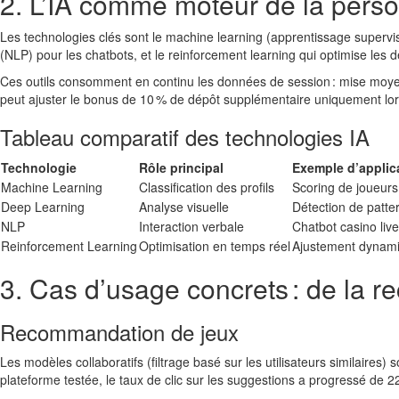
2. L’IA comme moteur de la pers
Les technologies clés sont le machine learning (apprentissage supervis
(NLP) pour les chatbots, et le reinforcement learning qui optimise les 
Ces outils consomment en continu les données de session : mise moye
peut ajuster le bonus de 10 % de dépôt supplémentaire uniquement lor
Tableau comparatif des technologies IA
Technologie
Rôle principal
Exemple d’applic
Machine Learning
Classification des profils
Scoring de joueurs 
Deep Learning
Analyse visuelle
Détection de patter
NLP
Interaction verbale
Chatbot casino liv
Reinforcement Learning
Optimisation en temps réel
Ajustement dynami
3. Cas d’usage concrets : de la 
Recommandation de jeux
Les modèles collaboratifs (filtrage basé sur les utilisateurs similaire
plateforme testée, le taux de clic sur les suggestions a progressé de