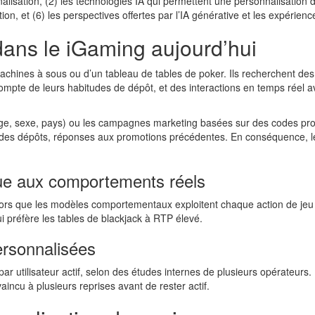
onnalisation, (2) les technologies IA qui permettent une personnalisati
ion, et (6) les perspectives offertes par l’IA générative et les expérien
 dans le iGaming aujourd’hui
 machines à sous ou d’un tableau de tables de poker. Ils recherchent 
t compte de leurs habitudes de dépôt, et des interactions en temps réel
 sexe, pays) ou les campagnes marketing basées sur des codes promo 
es dépôts, réponses aux promotions précédentes. En conséquence, les 
que aux comportements réels
lors que les modèles comportementaux exploitent chaque action de jeu po
ui préfère les tables de blackjack à RTP élevé.
ersonnalisées
 utilisateur actif, selon des études internes de plusieurs opérateurs
incu à plusieurs reprises avant de rester actif.