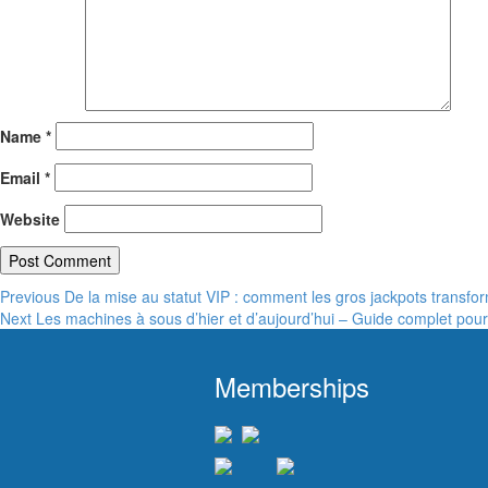
Name
*
Email
*
Website
Post
Previous
Previous
De la mise au statut VIP : comment les gros jackpots transf
Next
post:
Next
Les machines à sous d’hier et d’aujourd’hui – Guide complet pour c
navigation
post:
Memberships