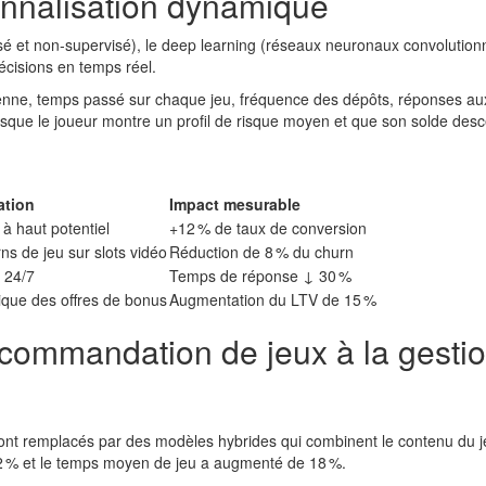
onnalisation dynamique
é et non‑supervisé), le deep learning (réseaux neuronaux convolutionne
décisions en temps réel.
nne, temps passé sur chaque jeu, fréquence des dépôts, réponses aux
sque le joueur montre un profil de risque moyen et que son solde desc
ation
Impact mesurable
à haut potentiel
+12 % de taux de conversion
ns de jeu sur slots vidéo
Réduction de 8 % du churn
e 24/7
Temps de réponse ↓ 30 %
que des offres de bonus
Augmentation du LTV de 15 %
recommandation de jeux à la gesti
s) sont remplacés par des modèles hybrides qui combinent le contenu du 
 22 % et le temps moyen de jeu a augmenté de 18 %.