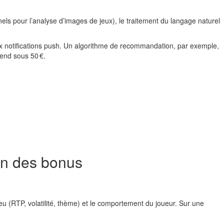
ls pour l’analyse d’images de jeux), le traitement du langage naturel
 notifications push. Un algorithme de recommandation, par exemple,
end sous 50 €.
on des bonus
jeu (RTP, volatilité, thème) et le comportement du joueur. Sur une