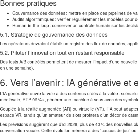
Bonnes pratiques
Gouvernance des données : mettre en place des pipelines de valid
Audits algorithmiques : vérifier régulièrement les modèles pour dé
Human‑in‑the‑loop : conserver un contrôle humain sur les décisio
5.1. Stratégie de gouvernance des données
Les opérateurs devraient établir un registre des flux de données, appliq
5.2. Piloter l’innovation tout en restant responsable
Des tests A/B contrôlés permettent de mesurer l’impact d’une nouvelle o
en une semaine).
6. Vers l’avenir : IA générative 
L’IA générative ouvre la voie à des contenus créés à la volée : scénari
médiévale, RTP 96 % », générer une machine à sous avec des symbole
Couplée à la réalité augmentée (AR) ou virtuelle (VR), l’IA peut adapter
espace VR, tandis qu’un amateur de slots profitera d’un décor de casi
Les prévisions suggèrent que d’ici 2028, plus de 40 % des nouvelles p
conversation vocale. Cette évolution mènera à des “caucus de jeu” où c